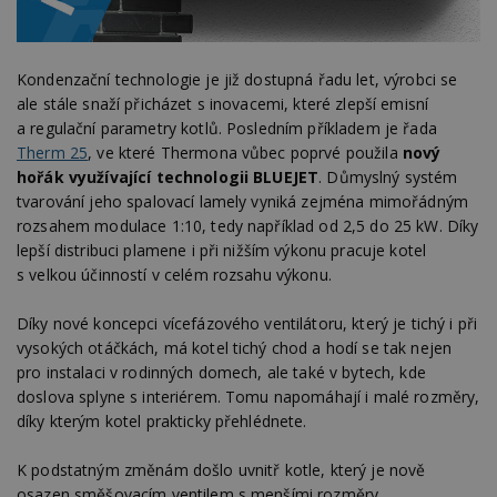
Kondenzační technologie je již dostupná řadu let, výrobci se
ale stále snaží přicházet s inovacemi, které zlepší emisní
a regulační parametry kotlů. Posledním příkladem je řada
Therm 25
, ve které Thermona vůbec poprvé použila
nový
hořák využívající technologii BLUEJET
. Důmyslný systém
tvarování jeho spalovací lamely vyniká zejména mimořádným
rozsahem modulace 1:10, tedy například od 2,5 do 25 kW. Díky
lepší distribuci plamene i při nižším výkonu pracuje kotel
s velkou účinností v celém rozsahu výkonu.
Díky nové koncepci vícefázového ventilátoru, který je tichý i při
vysokých otáčkách, má kotel tichý chod a hodí se tak nejen
pro instalaci v rodinných domech, ale také v bytech, kde
doslova splyne s interiérem. Tomu napomáhají i malé rozměry,
díky kterým kotel prakticky přehlédnete.
K podstatným změnám došlo uvnitř kotle, který je nově
osazen směšovacím ventilem s menšími rozměry