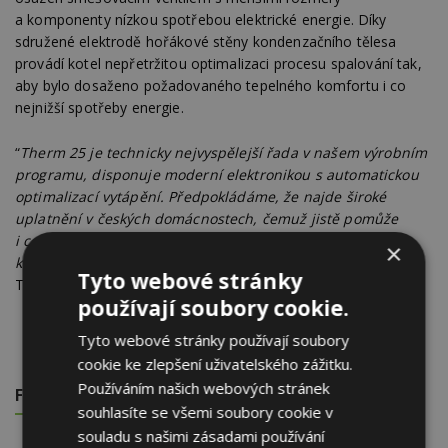
a komponenty nízkou spotřebou elektrické energie. Díky
sdružené elektrodě hořákové stěny kondenzačního tělesa
provádí kotel nepřetržitou optimalizaci procesu spalování tak,
aby bylo dosaženo požadovaného tepelného komfortu i co
nejnižší spotřeby energie.
“
Therm 25 je technicky nejvyspělejší řada v našem výrobním
programu, disponuje moderní elektronikou s automatickou
optimalizací vytápění. Předpokládáme, že najde široké
uplatnění v českých domácnostech, čemuž jistě pomůže
i cena, kterou se nám podařilo udržet pod hranicí 40 tisíc
×
korun,
” uvedl Milan Kubíček, obchodní ředitel společnosti
Tyto webové stránky
Thermona.
používají soubory cookie.
Tyto webové stránky používají soubory
cookie ke zlepšení uživatelského zážitku.
Používáním našich webových stránek
FOTOGALERIE
souhlasíte se všemi soubory cookie v
souladu s našimi zásadami používání