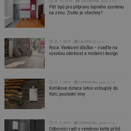
28. 10. 2019
THERMONA, spol. s r.o.
z
Pět tipů pro přípravu topného systému
st
w
na zimu. Znáte je všechny?
_dc_gtm_UA-53599847-1
.estav.cz
53
T
sekund
co
př
w
po
S
25. 7. 2019
LAUFEN CZ s.r.o.
Go
Roca: Venkovní dlažba – vsaďte na
da
kó
vysokou odolnost a moderní design
Po
lz
z
nu
be
sk
f
22. 7. 2019
THERMONA, spol. s r.o.
s
Kotlíkové dotace letos vstoupily do
ná
třetí, poslední vlny
je
kt
id
p
ú
An
id
www.estav.cz
1 rok
T
11. 3. 2019
THERMONA, spol. s r.o.
co
Odborníci radí s výměnou kotle příliš
po