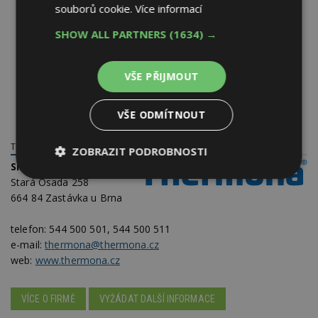
souborů cookie.
Více informací
SHOW ALL PARTNERS
(1634) →
VŠE PŘIJMOUT
VŠE ODMÍTNOUT
THERMONA, SPOL. S R.O.
ZOBRAZIT PODROBNOSTI
Sídlo firmy
Nezbytně
Výkonové
Soubory
Stará Osada 258
nutné
soubory
cílení
664 84 Zastávka u Brna
soubory
telefon:
544 500 501, 544 500 511
e-mail:
thermona@thermona.cz
Funkční soubory
Nezařazené
web:
www.thermona.cz
soubory
VÍCE O FIRMĚ
VYŽÁDAT DALŠÍ INFORMACE