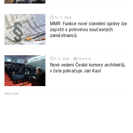
14. 5. 2026
MMR: Funkce nové stavební správy lze
zajistit s polovinou současných
zaměstnanců
5. 5. 2026
Firemní
Nové vedení České komory architektů,
v čele pokračuje Jan Kasl
REKLAMA