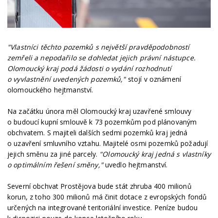
"Vlastníci těchto pozemků s největší pravděpodobností
zemřeli a nepodařilo se dohledat jejich právní nástupce.
Olomoucký kraj podá žádosti o vydání rozhodnutí
o vyvlastnění uvedených pozemků,"
stojí v oznámení
olomouckého hejtmanství.
Na začátku února měl Olomoucký kraj uzavřené smlouvy
o budoucí kupní smlouvě k 73 pozemkům pod plánovaným
obchvatem. S majiteli dalších sedmi pozemků kraj jedná
o uzavření smluvního vztahu. Majitelé osmi pozemků požadují
jejich směnu za jiné parcely.
"Olomoucký kraj jedná s vlastníky
o optimálním řešení směny,"
uvedlo hejtmanství.
Severní obchvat Prostějova bude stát zhruba 400 milionů
korun, z toho 300 milionů má činit dotace z evropských fondů
určených na integrované teritoriální investice. Peníze budou