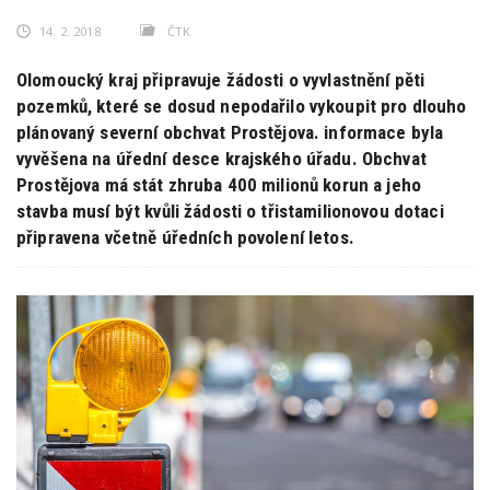
14. 2. 2018
ČTK
Olomoucký kraj připravuje žádosti o vyvlastnění pěti
pozemků, které se dosud nepodařilo vykoupit pro dlouho
plánovaný severní obchvat Prostějova. informace byla
vyvěšena na úřední desce krajského úřadu. Obchvat
Prostějova má stát zhruba 400 milionů korun a jeho
stavba musí být kvůli žádosti o třistamilionovou dotaci
připravena včetně úředních povolení letos.