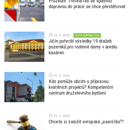
Průzkum: Třetina lidí se špatnou
dopravou do práce se chce přestěhovat
18. 6. 2026
ESTAV DOPORUČUJE
Jičín potvrdil výsledky 19 dražeb
pozemků pro rodinné domy v areálu
kasáren
16. 6. 2026
Kdo pomůže obcím s přípravou
kvalitních projektů? Kompetenční
centrum družstevního bydlení
10. 6. 2026
Chcete si založit evropské „eseróčko“?