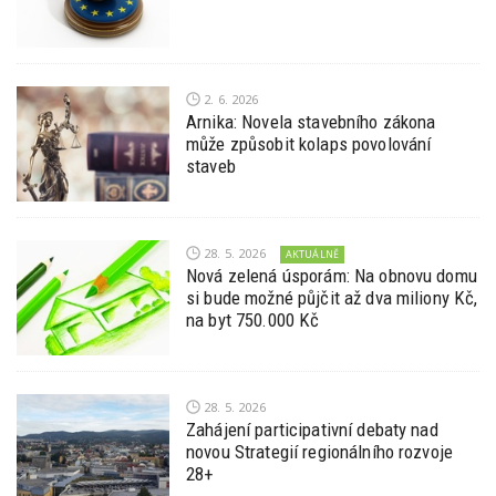
2. 6. 2026
Arnika: Novela stavebního zákona
může způsobit kolaps povolování
staveb
28. 5. 2026
AKTUÁLNĚ
Nová zelená úsporám: Na obnovu domu
si bude možné půjčit až dva miliony Kč,
na byt 750.000 Kč
28. 5. 2026
Zahájení participativní debaty nad
novou Strategií regionálního rozvoje
28+