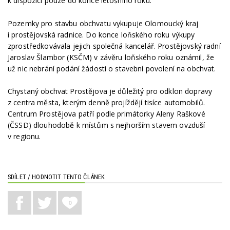
k dispozici pouze do konce letošního roku.
Pozemky pro stavbu obchvatu vykupuje Olomoucký kraj
i prostějovská radnice. Do konce loňského roku výkupy
zprostředkovávala jejich společná kancelář. Prostějovský radní
Jaroslav Šlambor (KSČM) v závěru loňského roku oznámil, že
už nic nebrání podání žádosti o stavební povolení na obchvat.
Chystaný obchvat Prostějova je důležitý pro odklon dopravy
z centra města, kterým denně projíždějí tisíce automobilů.
Centrum Prostějova patří podle primátorky Aleny Raškové
(ČSSD) dlouhodobě k místům s nejhorším stavem ovzduší
v regionu.
SDÍLET / HODNOTIT TENTO ČLÁNEK
0