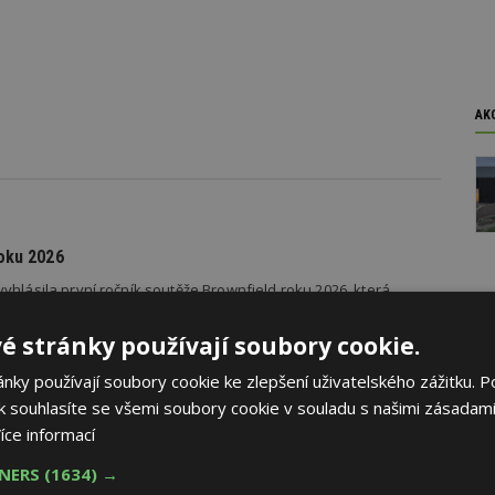
AK
oku 2026
yhlásila první ročník soutěže Brownfield roku 2026, která
rojekty revitalizace brownfieldů měst a obcí z celé České
é stránky používají soubory cookie.
ky používají soubory cookie ke zlepšení uživatelského zážitku. P
 souhlasíte se všemi soubory cookie v souladu s našimi zásadami
íce informací
dí se špatnou dopravou do práce se chce přestěhovat
TNERS
(1634) →
važuje dopravní dostupnost z bydlení do práce za špatnou, se