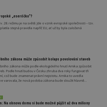
847-1
.estav.cz
53
Tento soubor cookie je přidružen k w
sekund
Správce značek Google k načtení dalšíc
stránku. Pokud je použit, lze jej považ
nutný, protože bez něj jiné skripty ne
správně. Konec názvu je jedinečné číslo
vropské „eseróčko“?
identifikátorem přidruženého účtu Goog
zv. 28. režimu je na světě. Jde o vznik evropské společnosti – tzv.
www.estav.cz
1 rok
Tento soubor cookie se používá k vytvá
 platila stejná pravidla napříč EU, ať už by byla založená
uživatele
29
Soubor cookie je nastaven tak, aby Hot
Hotjar Ltd
minut
začátek cesty uživatele pro celkový poče
.estav.cz
54
Neobsahuje žádné identifikovatelné in
sekund
onInProgress
29
Soubor cookie je nastaven tak, aby Hot
Hotjar Ltd
minut
začátek cesty uživatele pro celkový poče
.estav.cz
ebního zákona může způsobit kolaps povolování staveb
54
Neobsahuje žádné identifikovatelné in
sekund
bního zákona může podle ekologického hnutí Arnika způsobit
www.estav.cz
29
Tento soubor cookie se používá k vytvá
eb. Podle hnutí budou v Česku zhruba dva roky fungovat tři
minut
uživatele
í, což bude znamenat právní nejistotu. Arnika to uvedla
53
sekund
dříve varovala, že nová podoba zákona bude sloužit hlavně…
1 rok
Jedná se o soubor cookie, který slouží k
Google LLC
dalších souborů cookie návštěvníkem 
.estav.cz
NĚ
: Na obnovu domu si bude možné půjčit až dva miliony