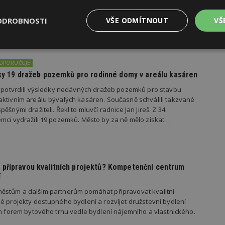
kem 37 procent Čechů zaznamenalo, že se situace s dopravou za
 více než polovina respondentů ji považuje za stejnou a podle
ODROBNOSTI
VŠE ODMÍTNOUT
VŠ
ila. Zhoršení dopravy do práce oproti loňsku…
Výkonové
Soubory cílení
Funkční
y
soubory
soubory
DOPORUČUJE
edky 19 dražeb pozemků pro rodinné domy v areálu kasáren
s potvrdili výsledky nedávných dražeb pozemků pro stavbu
ktivním areálu bývalých kasáren. Současně schválili takzvané
ěšnými dražiteli. Řekl to mluvčí radnice Jan Jireš. Z 34
mci vydražili 19 pozemků. Město by za ně mělo získat…
oubory
Výkonové soubory
Soubory cílení
Funkční soubory
Ne
ry cookie umožňují základní funkce webových stránek, jako je přihlášení uživatele
e bez nezbytně nutných souborů cookie správně používat.
přípravou kvalitních projektů? Kompetenční centrum
Provider
/
Vyprší
Popis
í
Doména
ěstům a dalším partnerům pomáhat připravovat kvalitní
geviewSample
2
Tento soubor cookie je nastaven tak, 
Hotjar Ltd
minuty
Hotjar o tom, zda je tento návštěvník 
é projekty dostupného bydlení a rozvíjet družstevní bydlení
www.estav.cz
vzorkování dat definovaného limitem z
ch forem bytového trhu vedle bydlení nájemního a vlastnického.
vašeho webu.