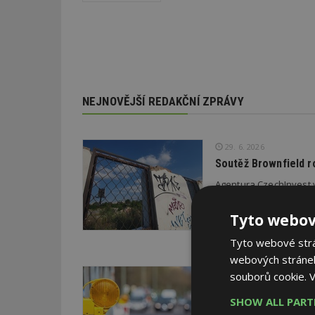
NEJNOVĚJŠÍ REDAKČNÍ ZPRÁVY
29. 6. 2026
Soutěž Brownfield r
Agentura CzechInvest v
oceňuje nejzdařilejší p
republiky.
Tyto webov
Tyto webové strán
webových stránek
22. 6. 2026
souborů cookie.
V
Průzkum: Třetina li
SHOW ALL PAR
Třetina lidí, která po