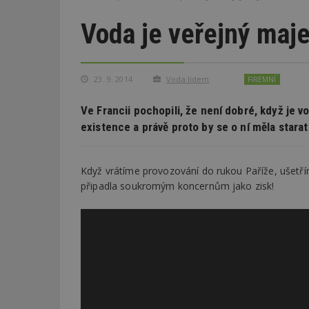
Voda je veřejný maj
23. 9. 2014
Voda lidem
FIREMNÍ
Ve Francii pochopili, že není dobré, když je 
existence a právě proto by se o ní měla starat
Když vrátíme provozování do rukou Paříže, ušetří
připadla soukromým koncernům jako zisk!