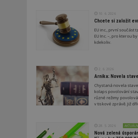
_dc_gtm_UA-53599
10. 6. 2026
Chcete si založit e
EU inc., první součást t
id
EU Inc. –, pro kterou by
kdekoliv.
_hjFirstSeen
_hjAbsoluteSessi
2. 6. 2026
Arnika: Novela stav
Chystaná novela stave
counter
kolaps povolování stav
různé režimy povolován
v tiskové zprávě. Již 
__gfp_64b
28. 5. 2026
AKTUÁL
Nová zelená úsporám