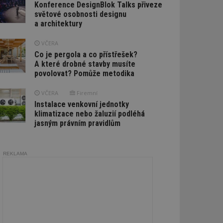
Konference DesignBlok Talks přiveze
světové osobnosti designu
a architektury
VČERA
Co je pergola a co přístřešek?
A které drobné stavby musíte
povolovat? Pomůže metodika
VČERA
Firemní
Instalace venkovní jednotky
klimatizace nebo žaluzií podléhá
jasným právním pravidlům
REKLAMA