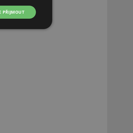
E PŘIJMOUT
Nezařazené
soubory
zařazené soubory
 a správa účtu.
aby informoval
zahrnut do
obrazení stránky