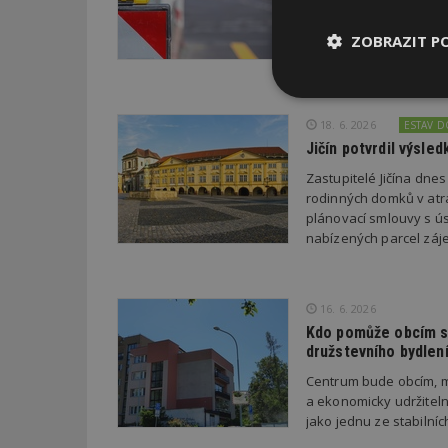
chce přestěhovat. Cel
poslední rok zhoršila,
ZOBRAZIT P
šesti procent se zlepš
Nezbytně
nutné soubor
18. 6. 2026
ESTAV 
Jičín potvrdil výsl
Zastupitelé Jičína dne
rodinných domků v atra
plánovací smlouvy s úsp
nabízených parcel záje
Nezbytně nutné s
Nezbytně nutné soubo
16. 6. 2026
Webové stránky nelz
Kdo pomůže obcím s 
Název
družstevního bydlen
Centrum bude obcím, m
_hjIncludedInPa
a ekonomicky udržiteln
jako jednu ze stabilní