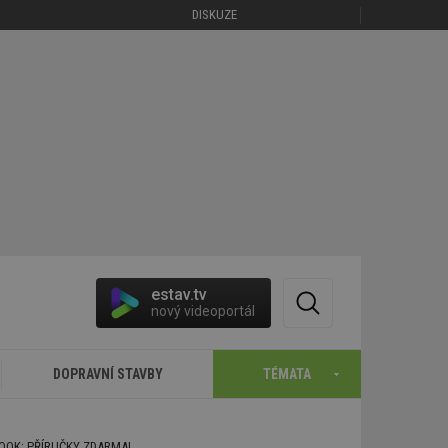
DISKUZE
estav.tv
nový videoportál
DOPRAVNÍ STAVBY
TÉMATA
BOOK: PŘÍRUČKY ZDARMA!