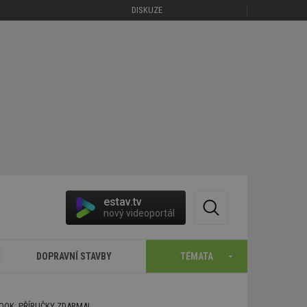
DISKUZE
estav.tv
nový videoportál
DOPRAVNÍ STAVBY
TÉMATA
BOOK: PŘÍRUČKY ZDARMA!