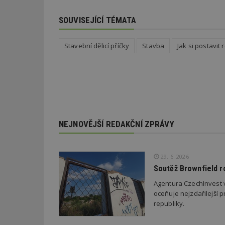
SOUVISEJÍCÍ TÉMATA
_dc_gtm_UA-53599
Stavební dělicí příčky
Stavba
Jak si postavit
id
_hjFirstSeen
NEJNOVĚJŠÍ REDAKČNÍ ZPRÁVY
_hjAbsoluteSessi
29. 6. 2026
Soutěž Brownfield r
counter
Agentura CzechInvest v
oceňuje nejzdařilejší p
republiky.
__gfp_64b