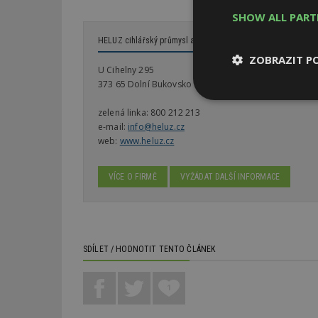
SHOW ALL PAR
HELUZ cihlářský průmysl a.s.
ZOBRAZIT P
U Cihelny 295
373 65 Dolní Bukovsko
Nezbytně
zelená linka:
800 212 213
nutné soubor
e-mail:
info@heluz.cz
web:
www.heluz.cz
VÍCE O FIRMĚ
VYŽÁDAT DALŠÍ INFORMACE
Nezbytně nutné s
Nezbytně nutné soubo
SDÍLET / HODNOTIT TENTO ČLÁNEK
Webové stránky nelz
Název
1
_hjIncludedInPa