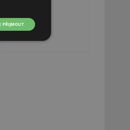
E PŘIJMOUT
Nezařazené
soubory
zařazené soubory
 a správa účtu.
aby informoval
zahrnut do