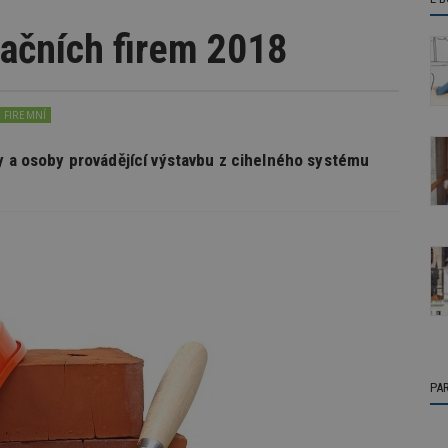
začních firem 2018
FIREMNÍ
my a osoby provádějící výstavbu z cihelného systému
PA