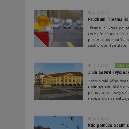
22. 6. 2026
Název
Provider
Pr
Název
Průzkum: Třetina li
Název
/
D
Název
_hjSessionUser_1
Doména
test
.m
Třetina lidí, která po
tu
_gid
CMID
Google
chce přestěhovat. Cel
LLC
poslední rok zhoršila,
Gdyn
mobile
ww
.estav.cz
šesti procent se zlepš
_ga
TDID
Google
sssp_session
c
.e
LLC
.estav.cz
ui
18. 6. 2026
ESTAV 
VISITOR_INFO1_LI
cct
Jičín potvrdil výsl
_hjSession_170189
Zastupitelé Jičína dne
Gtest
rodinných domků v atra
uid
plánovací smlouvy s úsp
nabízených parcel záje
C
test_cookie
bm2uu
16. 6. 2026
cct
id
Kdo pomůže obcím s 
ibbid