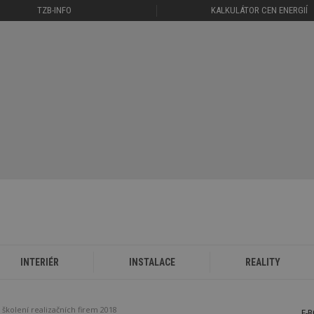
TZB-INFO
KALKULÁTOR CEN ENERGIÍ
INTERIÉR
INSTALACE
REALITY
školení realizačních firem 2018
E-