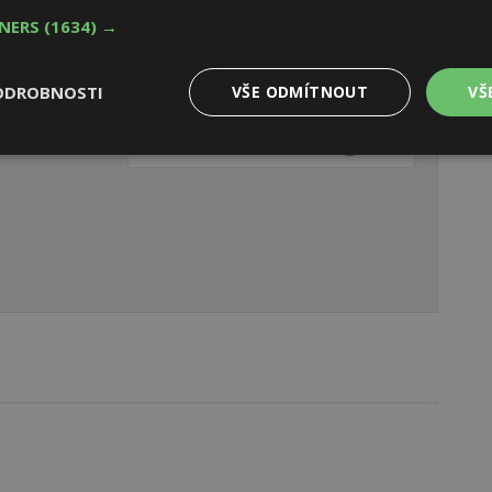
TNERS
(1634) →
ODROBNOSTI
VŠE ODMÍTNOUT
VŠ
Výkonové
Soubory cílení
Funkční
y
soubory
soubory
oubory
Výkonové soubory
Soubory cílení
Funkční soubory
Ne
ry cookie umožňují základní funkce webových stránek, jako je přihlášení uživatele
e bez nezbytně nutných souborů cookie správně používat.
Provider
/
Vyprší
Popis
Doména
geviewSample
2
Tento soubor cookie je nastaven tak, 
Hotjar Ltd
minuty
Hotjar o tom, zda je tento návštěvník 
www.estav.cz