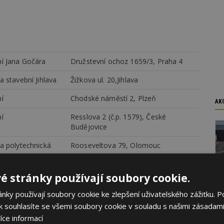
í Jana Gočára
Družstevní ochoz 1659/3, Praha 4
a stavební Jihlava
Žižkova ul. 20,Jihlava
í
Chodské náměstí 2, Plzeň
AK
í
Resslova 2 (č.p. 1579), České
Budějovice
la polytechnická
Rooseveltova 79, Olomouc
nám. T. G. Masaryka 1335, Zlín
é stránky používají soubory cookie.
la stavebních
Pražská 636/38b, Brno-Bosonohy
ky používají soubory cookie ke zlepšení uživatelského zážitku. P
 souhlasíte se všemi soubory cookie v souladu s našimi zásadami
í Jana Gočára
Družstevní ochoz 1659/3,Praha 4
íce informací