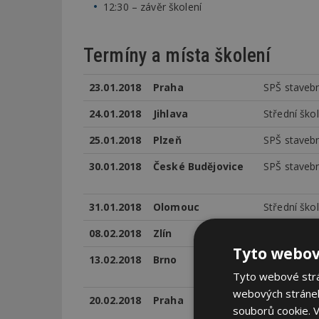
12:30 – závěr školení
Termíny a místa školení
23.01.2018
Praha
SPŠ stavebn
24.01.2018
Jihlava
Střední škol
25.01.2018
Plzeň
SPŠ stavebn
30.01.2018
České Budějovice
SPŠ stavebn
31.01.2018
Olomouc
Střední ško
08.02.2018
Zlín
Hotel Garni
Tyto webov
13.02.2018
Brno
Střední ško
řemesel
Tyto webové strán
webových stránek
20.02.2018
Praha
SPŠ stavebn
souborů cookie.
V