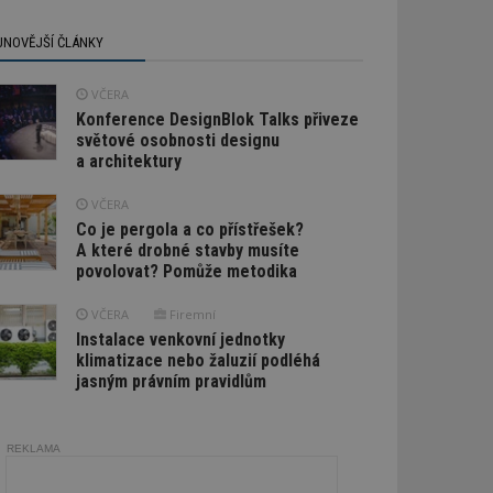
JNOVĚJŠÍ ČLÁNKY
VČERA
Konference DesignBlok Talks přiveze
světové osobnosti designu
a architektury
VČERA
Co je pergola a co přístřešek?
A které drobné stavby musíte
povolovat? Pomůže metodika
VČERA
Firemní
Instalace venkovní jednotky
klimatizace nebo žaluzií podléhá
jasným právním pravidlům
REKLAMA