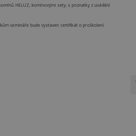
 komínů HELUZ, komínovými sety, s poznatky z uvádění
kům semináře bude vystaven certifikát o proškolení