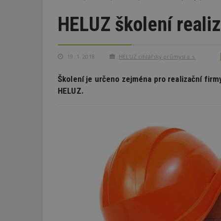
HELUZ školení reali
19. 1. 2018
HELUZ cihlářský průmysl a.s.
Školení je určeno zejména pro realizační fir
HELUZ.