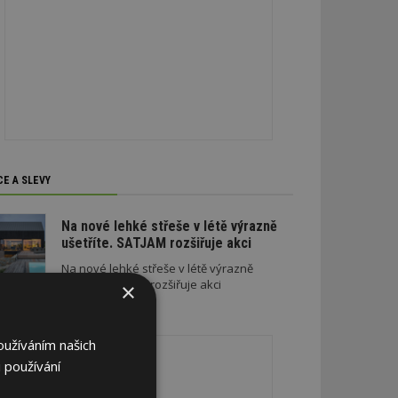
CE A SLEVY
Na nové lehké střeše v létě výrazně
ušetříte. SATJAM rozšiřuje akci
Na nové lehké střeše v létě výrazně
ušetříte. SATJAM rozšiřuje akci
×
REKLAMA
oužíváním našich
 používání