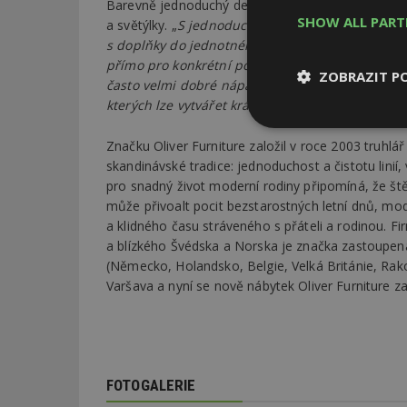
Barevně jednoduchý design dánského nábytku se d
SHOW ALL PAR
a světýlky. „
S jednoduchým minimalistickým desig
s doplňky do jednotného, esteticky i prakticky 
přímo pro konkrétní pokojíček, a ještě raději u 
ZOBRAZIT P
často velmi dobré nápady. Čistá univerzální bíl
kterých lze vytvářet krásně sladěné kombinace,
“
Nezbytně
Značku Oliver Furniture založil v roce 2003 truhlář
nutné soubor
skandinávské tradice: jednoduchost a čistotu linií
pro snadný život moderní rodiny připomíná, že štěs
může přivoalt pocit bezstarostných letní dnů, mod
a klidného času stráveného s přáteli a rodinou. 
a blízkého Švédska a Norska je značka zastoupe
(Německo, Holandsko, Belgie, Velká Británie, Rako
Nezbytně nutné s
Varšava a nyní se nově nábytek Oliver Furniture z
Nezbytně nutné soubo
Webové stránky nelz
Název
FOTOGALERIE
_hjIncludedInPa