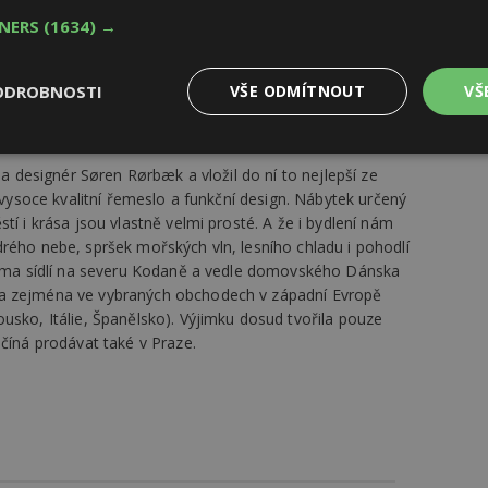
á podle Richtrové rozsvítit barevnými doplňky, tapetami
TNERS
(1634) →
nem se dá zajímavě pracovat a lze ho hezky sladit
optimálního výsledku. Barevné kompozice rádi vytváříme
toho máme kromě rodičů i děti, které do navrhování vnášejí
ODROBNOSTI
VŠE ODMÍTNOUT
VŠ
á se dá kombinovat se škálou mnoha pastelových barev, ze
 říká Šárka Richtrová.
Výkonové
Soubory cílení
Funkční
 a designér Søren Rørbæk a vložil do ní to nejlepší ze
y
soubory
soubory
, vysoce kvalitní řemeslo a funkční design. Nábytek určený
tí i krása jsou vlastně velmi prosté. A že i bydlení nám
rého nebe, spršek mořských vln, lesního chladu i pohodlí
Firma sídlí na severu Kodaně a vedle domovského Dánska
na zejména ve vybraných obchodech v západní Evropě
usko, Itálie, Španělsko). Výjimku dosud tvořila pouze
oubory
Výkonové soubory
Soubory cílení
Funkční soubory
Ne
ačíná prodávat také v Praze.
ry cookie umožňují základní funkce webových stránek, jako je přihlášení uživatele
e bez nezbytně nutných souborů cookie správně používat.
Provider
/
Vyprší
Popis
Doména
geviewSample
2
Tento soubor cookie je nastaven tak, 
Hotjar Ltd
minuty
Hotjar o tom, zda je tento návštěvník 
www.estav.cz