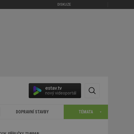
DISKUZE
estav.tv
nový videoportál
DOPRAVNÍ STAVBY
TÉMATA
BOOK: PŘÍRUČKY ZDARMA!