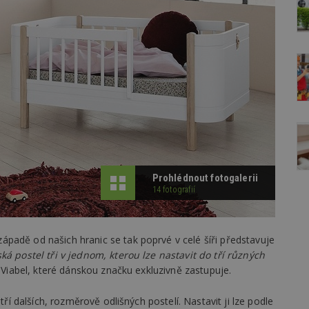
Prohlédnout fotogalerii
14 fotografií
padě od našich hranic se tak poprvé v celé šíři představuje
á postel tři v jednom, kterou lze nastavit do tří různých
 Viabel, které dánskou značku exkluzivně zastupuje.
tří dalších, rozměrově odlišných postelí. Nastavit ji lze podle