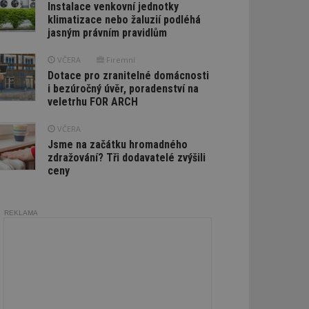
Instalace venkovní jednotky
klimatizace nebo žaluzií podléhá
jasným právním pravidlům
VČERA
Firemní
Dotace pro zranitelné domácnosti
i bezúročný úvěr, poradenství na
veletrhu FOR ARCH
VČERA
Jsme na začátku hromadného
zdražování? Tři dodavatelé zvýšili
ceny
REKLAMA