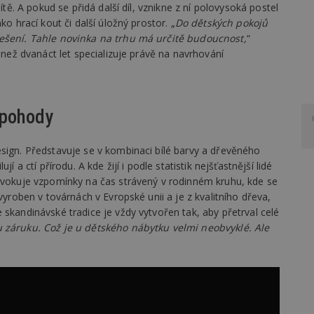
ítě. A pokud se přidá další díl, vznikne z ní polovysoká postel
ko hrací kout či další úložný prostor. „
Do dětských pokojů
řešení. Tahle novinka na trhu má určitě budoucnost,
“
 než dvanáct let specializuje právě na navrhování
 pohody
esign. Představuje se v kombinaci bílé barvy a dřevěného
í a ctí přírodu. A kde žijí i podle statistik nejšťastnější lidé
 evokuje vzpomínky na čas strávený v rodinném kruhu, kde se
vyroben v továrnách v Evropské unii a je z kvalitního dřeva,
 skandinávské tradice je vždy vytvořen tak, aby přetrval celé
 záruku. Což je u dětského nábytku velmi neobvyklé. Ale