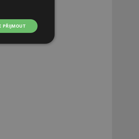
E PŘIJMOUT
Nezařazené
soubory
zařazené soubory
 a správa účtu.
aby informoval
zahrnut do