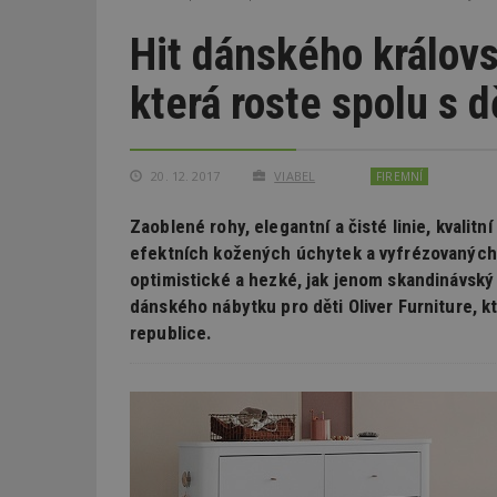
Hit dánského královst
která roste spolu s 
20. 12. 2017
VIABEL
FIREMNÍ
Zaoblené rohy, elegantní a čisté linie, kvalitn
efektních kožených úchytek a vyfrézovaných v
optimistické a hezké, jak jenom skandinávský
dánského nábytku pro děti Oliver Furniture, k
republice.