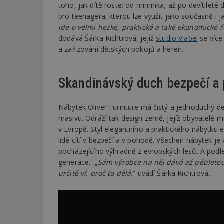
toho, jak dítě roste: od miminka, až po devítileté d
pro teenagera, kterou lze využít jako současně i ja
jde o velmi hezké, praktické a také ekonomické 
dodává Šárka Richtrová, jejíž
studio Viabel
se více
a zařizování dětských pokojů a heren.
Skandinávský duch bezpečí a
Nábytek Oliver Furniture má čistý a jednoduchý d
masivu. Odráží tak design země, jejíž obyvatelé miluj
v Evropě. Styl elegantního a praktického nábytku
lidé cítí v bezpečí a v pohodě. Všechen nábytek je 
pocházejícího výhradně z evropských lesů. A podle
generace. „
Sám výrobce na něj dává až pětiletou
určitě ví, proč to dělá,
“ uvádí Šárka Richtrová.