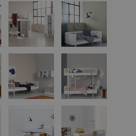
vzorkování dat definovaného limitem z
vašeho webu.
847-1
.estav.cz
53
Tento soubor cookie je přidružen k w
sekund
Správce značek Google k načtení dalšíc
stránku. Pokud je použit, lze jej považ
nutný, protože bez něj jiné skripty ne
správně. Konec názvu je jedinečné číslo
identifikátorem přidruženého účtu Goog
www.estav.cz
1 rok
Tento soubor cookie se používá k vytvá
uživatele
29
Soubor cookie je nastaven tak, aby Hot
Hotjar Ltd
minut
začátek cesty uživatele pro celkový poče
.estav.cz
54
Neobsahuje žádné identifikovatelné in
sekund
onInProgress
29
Soubor cookie je nastaven tak, aby Hot
Hotjar Ltd
minut
začátek cesty uživatele pro celkový poče
.estav.cz
54
Neobsahuje žádné identifikovatelné in
sekund
www.estav.cz
29
Tento soubor cookie se používá k vytvá
minut
uživatele
53
sekund
1 rok
Jedná se o soubor cookie, který slouží k
Google LLC
dalších souborů cookie návštěvníkem 
.estav.cz