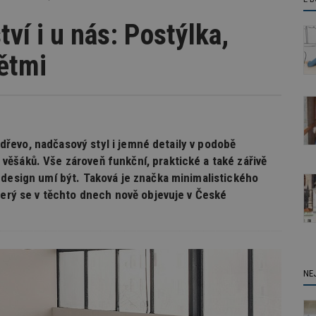
ví i u nás: Postýlka,
dětmi
í dřevo, nadčasový styl i jemné detaily v podobě
ěšáků. Vše zároveň funkční, praktické a také zářivě
 design umí být. Taková je značka minimalistického
terý se v těchto dnech nově objevuje v České
NE