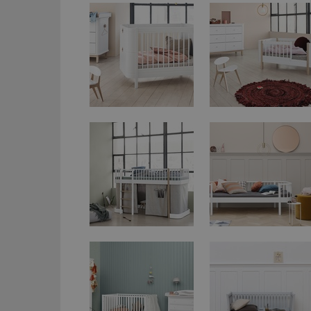
_dc_gtm_UA-53599
id
_hjFirstSeen
_hjAbsoluteSessi
counter
__gfp_64b