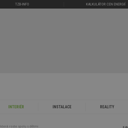
TZB-INFO
KALKULÁTOR CEN ENERGIÍ
INTERIÉR
INSTALACE
REALITY
, která roste spolu s dětmi
E-