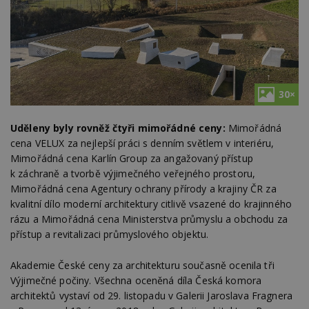
30×
Uděleny byly rovněž čtyři mimořádné ceny:
Mimořádná
cena VELUX za nejlepší práci s denním světlem v interiéru,
Mimořádná cena Karlín Group za angažovaný přístup
k záchraně a tvorbě výjimečného veřejného prostoru,
Mimořádná cena Agentury ochrany přírody a krajiny ČR za
kvalitní dílo moderní architektury citlivě vsazené do krajinného
rázu a Mimořádná cena Ministerstva průmyslu a obchodu za
přístup a revitalizaci průmyslového objektu.
Akademie České ceny za architekturu současně ocenila tři
Výjimečné počiny. Všechna oceněná díla Česká komora
architektů vystaví od 29. listopadu v Galerii Jaroslava Fragnera