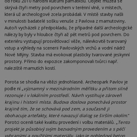
od roku 2010 národní kulturní památkou. Objekt muzea se
skrývá čtyři metry pod povrchem v terénní vlně, v místech,
která už archeologové zcela probádali. V místě stavby našli
v minulosti badatelé sošku venuše z Pavlova z mamutoviny
.
Autoři vycházeli z předpokladu, že případné další archeologické
nálezy by byly v hloubce čtyři až pět metrů pod povrchem. Do
exteriéru vystupují prosvětlovací věže, nálevkovitě tvarovaný
vstup a výhledy na scenerii Pavlovských vrchů a vodní nádrž
Nové Mlýny. Stavba má evokovat plasticky tvarované jeskynní
prostory. Přímo do expozice zakomponovali tvůrci např.
naleziště mamutích kostí.
Porota se shodla na vítězi jednohlasně. Archeopark Pavlov je
podle ní „
významný v mezinárodním měřítku a přitom silně
rezonuje i v lokálním prostředí. Návrh vystihuje zároveň
krajinu i historii místa. Budova doslova ponechává prostor
krajině tím, že se schovává pod zem, a současně ji
obohacuje artefakty, které navazují dialog se širším okolím
.“
Porotci ocenili také kvalitu provedení i volbu materiálů. „
Tento
projekt je působivý svým bezvadným provedením a s péčí
vybranými a použitými materiály, jako je pohledový beton