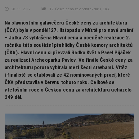
28. 11. 2017
TZ Česká cena za architekturu, ČKA
Na slavnostním galavečeru České ceny za architekturu
(ČCA) byla v pondělí 27. listopadu v Místě pro nové umění
– Jatka 78 vyhlášena Hlavní cena a oceněné realizace 2.
ročníku této soutěžní přehlídky České komory architektů
(ČKA). Hlavní cenu si převzali Radko Květ a Pavel Pijáček
za realizaci Archeoparku Pavlov. Ve finále České ceny za
architekturu porota vybírala mezi šesti stavbami. Vítěz
i finalisté se etablovali ze 42 nominovaných prací, které
ČKA představila v červnu tohoto roku. Celkově se
v letošním roce o Českou cenu za architekturu ucházelo
249 děl.