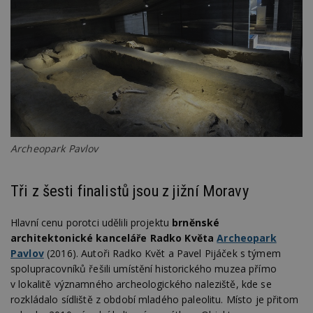
Archeopark Pavlov
Tři z šesti finalistů jsou z jižní Moravy
Hlavní cenu porotci udělili projektu
brněnské
architektonické kanceláře Radko Květa
Archeopark
Pavlov
(2016). Autoři Radko Květ a Pavel Pijáček s týmem
spolupracovníků řešili umístění historického muzea přímo
v lokalitě významného archeologického naleziště, kde se
rozkládalo sídliště z období mladého paleolitu. Místo je přitom