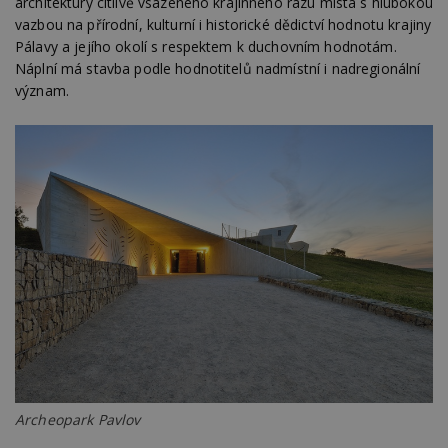
architektury citlivě vsazeného krajinného rázu místa s hlubokou
vazbou na přírodní, kulturní i historické dědictví hodnotu krajiny
Pálavy a jejího okolí s respektem k duchovním hodnotám.
Náplní má stavba podle hodnotitelů nadmístní i nadregionální
význam.
Archeopark Pavlov