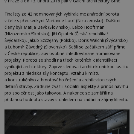
v Praze a od 13. února 2018 pak v Galerii architektury Brno.
Finalisty ze 42 nominovaných vybírala mezinárodní porota
v čele s předsedkyní Marianne Loof (Nizozemsko). Dalšími
členy byli Matija Bevk (Slovinsko), Eelco Hooftman
(Nizozemsko/Skotsko), Jiří Oplatek (Česká republika/
Švýcarsko), Jakub Szczęsny (Polsko), Doris Wälchli (Švýcarsko)
a Ľubomír Závodný (Slovensko). Sešli se začátkem září přímo
v České republice, aby osobně zhlédli vybrané nominované
projekty. Porotci se shodli na třech kritériích k identifikaci
vynikající architektury. Zaprvé sledovali architektonickou kvalitu
projektu z hlediska síly konceptu, vztahu k místu
a konstrukčního a hmotového řešení a architektonických
detailů stavby. Zadruhé zvážili sociální aspekty a přínos návrhu
pro společnost jako takovou. A nakonec se zaměřili na
přidanou hodnotu stavby s ohledem na zadání a zájmy klienta.