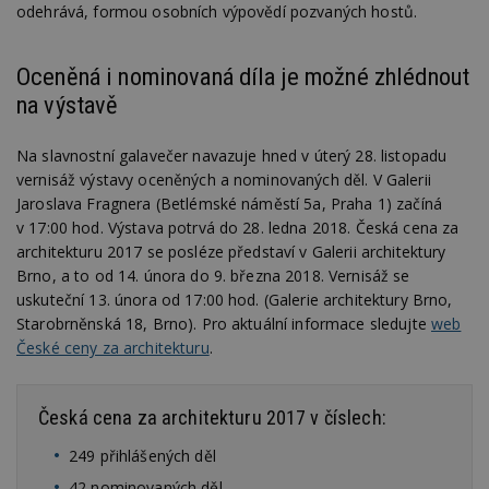
odehrává, formou osobních výpovědí pozvaných hostů.
ab
Ho
zd
ná
Oceněná i nominovaná díla je možné zhlédnout
z
vz
na výstavě
d
l
z
st
Na slavnostní galavečer navazuje hned v úterý 28. listopadu
w
vernisáž výstavy oceněných a nominovaných děl. V Galerii
_dc_gtm_UA-53599847-1
.estav.cz
53
T
Jaroslava Fragnera (Betlémské náměstí 5a, Praha 1) začíná
sekund
co
v 17:00 hod. Výstava potrvá do 28. ledna 2018. Česká cena za
př
w
architekturu 2017 se posléze představí v Galerii architektury
po
S
Brno, a to od 14. února do 9. března 2018. Vernisáž se
Go
uskuteční 13. února od 17:00 hod. (Galerie architektury Brno,
da
kó
Starobrněnská 18, Brno). Pro aktuální informace sledujte
web
Po
České ceny za architekturu
.
lz
z
nu
be
sk
Česká cena za architekturu 2017 v číslech:
f
s
249 přihlášených děl
ná
je
42 nominovaných děl
kt