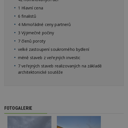
id
p
1 Hlavní cena
ú
An
6 finalistů
id
www.estav.cz
1 rok
T
4 Mimořádné ceny partnerů
co
po
3 Výjimečné počiny
vy
se
7 členů poroty
_hjFirstSeen
29
S
Hotjar Ltd
velké zastoupení soukromého bydlení
minut
je
.estav.cz
54
ab
méně staveb z veřejných investic
sekund
sl
ce
7 veřejných staveb realizovaných na základě
pr
architektonické soutěže
po
N
ž
id
i
_hjAbsoluteSessionInProgress
29
S
Hotjar Ltd
minut
je
.estav.cz
54
ab
FOTOGALERIE
sekund
sl
ce
pr
po
N