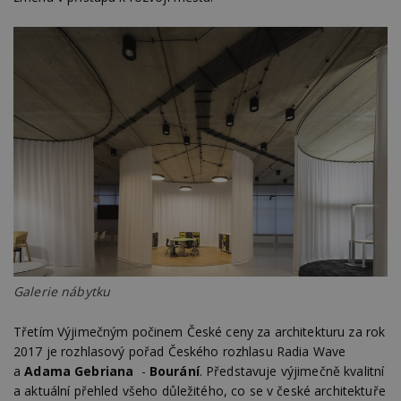
Funkční soubory
Nezařazené
soubory
Nezbytně nutné soubory
Výkonové soubory
Soubory cílení
Funkční soubory
Nezařazené soubory
Nezbytně nutné soubory cookie umožňují základní
funkce webových stránek, jako je přihlášení
uživatele a správa účtu. Webové stránky nelze bez
Galerie nábytku
nezbytně nutných souborů cookie správně
používat.
Třetím Výjimečným počinem České ceny za architekturu za rok
Provider
/
Název
Vyprší
P
Doména
2017 je rozhlasový pořad Českého rozhlasu Radia Wave
a
Adama Gebriana
-
Bourání
. Představuje výjimečně kvalitní
_hjIncludedInPageviewSample
2
T
Hotjar Ltd
minuty
co
www.estav.cz
a aktuální přehled všeho důležitého, co se v české architektuře
na