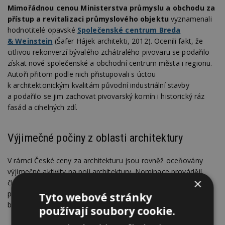
Mimořádnou cenou Ministerstva průmyslu a obchodu za
přístup a revitalizaci průmyslového objektu
vyznamenali
hodnotitelé opavské
Společenské centrum Breda
& Weinstein
(Šafer Hájek architekti, 2012). Ocenili fakt, že
citlivou rekonverzí bývalého zchátralého pivovaru se podařilo
získat nové společenské a obchodní centrum města i regionu.
Autoři přitom podle nich přistupovali s úctou
k architektonickým kvalitám původní industriální stavby
a podařilo se jim zachovat pivovarský komín i historický ráz
fasád a cihelných zdí.
Výjimečné počiny z oblasti architektury
V rámci České ceny za architekturu jsou rovněž oceňovány
výjimečné aktivity na poli architektury. Nominace provádějí
×
členové Akademie a Grémia ČCA. Akademici o výjimečném
počinu hlasovali na webovém portálu Ceny. V letošním roce
Tyto webové stránky
byly uděleny celkem tři ceny za Výjimečný počin.
používají soubory cookie.