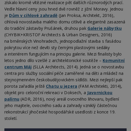
získalo kromě vítězné realizace pět dalších různorodých prací.
Vedle hlavní ceny jsou hned dvě rovněž z jižní Moravy. Jednou
je
Dům v cihlové zahradě
(Jan Proksa, Architekt, 2016),
cihlová novostavba malého domu citlivě a elegantně zasazená
do tradiční zástavby Prušánek, druhou pak
Galerie nábytku
(CHYBIK+KRISTOF Architects & Urban Designers, 2016)
na brněnských Vinohradech, jednopodlažní stavba s fasádou
pokrytou více než devíti sty černými plastovými sedáky
a interiérem fungujícím na principu galerie. Mezi finalisty bylo
letos jedno dílo vzešlé z architektonické soutěže –
Komunitní
centrum Máj
(SLLA Architects, 2014). Jedná se o novostavbu
centra pro služby sociální péče zaměřené na děti a mládež na
stejnojmenném českobudějovickém sídlišti. Mezi nejlepší pak
porota zařadila ještě
Chatu u jezera
(FAM Architekti, 2014),
objekt pro celoroční rekreaci v Doksech, a
Javornickou
palírnu
(ADR, 2016), nový areál ovocného lihovaru, bydlení
jeho majitele, ovocného sadu a zahrady vzniklý částečnou
rekonstrukcí jihočeské hospodářské usedlosti z konce 19.
století.