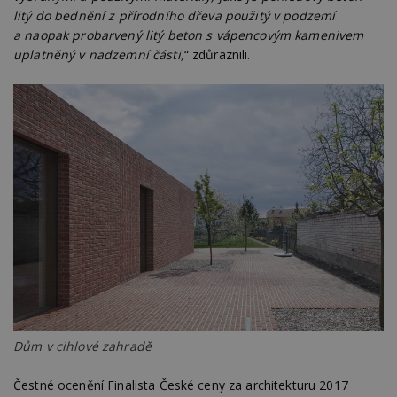
litý do bednění z přírodního dřeva použitý v podzemí
a naopak probarvený litý beton s vápencovým kamenivem
uplatněný v nadzemní části,
“ zdůraznili.
Dům v cihlové zahradě
Čestné ocenění Finalista České ceny za architekturu 2017