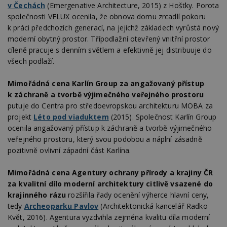
v Čechách
(Emergenative Architecture, 2015) z Hošťky. Porota
společnosti VELUX ocenila, že obnova domu zrcadlí pokoru
k práci předchozích generací, na jejichž základech vyrůstá nový
moderní obytný prostor. Třípodlažní otevřený vnitřní prostor
cíleně pracuje s denním světlem a efektivně jej distribuuje do
všech podlaží.
Mimořádná cena Karlín Group za angažovaný přístup
k záchraně a tvorbě výjimečného veřejného prostoru
putuje do Centra pro středoevropskou architekturu MOBA za
projekt
Léto pod viaduktem
(2015). Společnost Karlín Group
ocenila angažovaný přístup k záchraně a tvorbě výjimečného
veřejného prostoru, který svou podobou a náplní zásadně
pozitivně ovlivní západní část Karlína.
Mimořádná cena Agentury ochrany přírody a krajiny ČR
za kvalitní dílo moderní architektury citlivě vsazené do
krajinného rázu
rozšířila řady ocenění výherce hlavní ceny,
tedy
Archeoparku Pavlov
(Architektonická kancelář Radko
Květ, 2016). Agentura vyzdvihla zejména kvalitu díla moderní