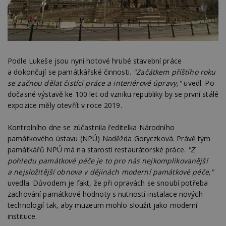
Podle Lukeše jsou nyní hotové hrubé stavební práce
a dokončují se památkářské činnosti.
"Začátkem příštího roku
se začnou dělat čistící práce a interiérové úpravy,"
uvedl. Po
dočasné výstavě ke 100 let od vzniku republiky by se první stálé
expozice měly otevřít v roce 2019.
Kontrolního dne se zúčastnila ředitelka Národního
památkového ústavu (NPÚ) Naděžda Goryczková. Právě tým
památkářů NPÚ má na starosti restaurátorské práce.
"Z
pohledu památkové péče je to pro nás nejkomplikovanější
a nejsložitější obnova v dějinách moderní památkové péče,"
uvedla. Důvodem je fakt, že při opravách se snoubí potřeba
zachování památkové hodnoty s nutností instalace nových
technologií tak, aby muzeum mohlo sloužit jako moderní
instituce.