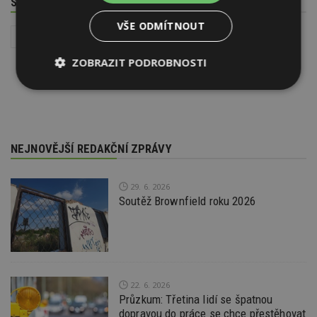
SOUVISEJÍCÍ TÉMATA
VŠE ODMÍTNOUT
Stavba
Architektura
ZOBRAZIT PODROBNOSTI
Nezbytně
Výkonové
Soubory
nutné
soubory
cílení
soubory
NEJNOVĚJŠÍ REDAKČNÍ ZPRÁVY
Funkční soubory
Nezařazené
soubory
29. 6. 2026
Soutěž Brownfield roku 2026
Nezbytně nutné soubory
22. 6. 2026
Průzkum: Třetina lidí se špatnou
Výkonové soubory
Soubory cílení
dopravou do práce se chce přestěhovat