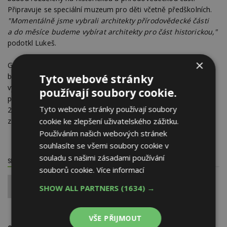
Připravuje se speciální muzeum pro děti včetně předškolních.
"Momentálně jsme vybrali architekty přírodovědecké části
a do měsíce budeme vybírat architekty pro část historickou,"
podotkl Lukeš.
×
Generální oprava Národního muzea začala v roce 2015, kdy
bylo uzavřeno návštěvníkům. Všechny sbírky byly z objektu
Tyto webové stránky
vyklizeny, zůstaly pouze vycpaniny slona a žirafy a kostra
používají soubory cookie.
plejtváka, které by se musely rozebrat. Celkový rozpočet je
Tyto webové stránky používají soubory
2,34 miliardy korun, vícepráce činí něco přes jedno procento
cookie ke zlepšení uživatelského zážitku.
z ceny.
Používáním našich webových stránek
souhlasíte se všemi soubory cookie v
souladu s našimi zásadami používání
SDÍLET / HODNOTIT TENTO ČLÁNEK
souborů cookie.
Více informací
0
SHOW ALL PARTNERS
(1634) →
VŠE PŘIJMOUT