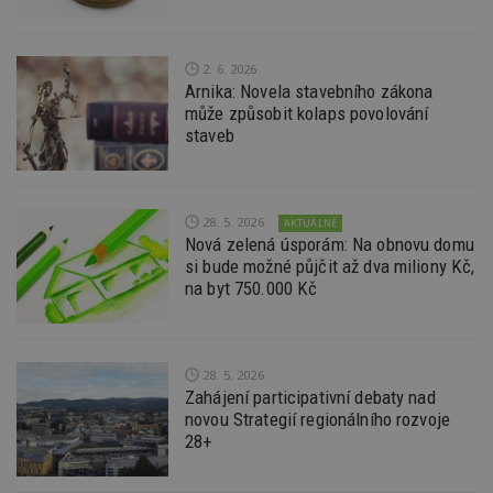
S
Go
da
kó
2. 6. 2026
Po
Arnika: Novela stavebního zákona
lz
z
může způsobit kolaps povolování
nu
staveb
be
sk
f
s
ná
je
28. 5. 2026
AKTUÁLNĚ
kt
Nová zelená úsporám: Na obnovu domu
id
p
si bude možné půjčit až dva miliony Kč,
ú
na byt 750.000 Kč
An
id
www.estav.cz
1 rok
T
co
po
vy
28. 5. 2026
se
Zahájení participativní debaty nad
novou Strategií regionálního rozvoje
_hjFirstSeen
29
S
Hotjar Ltd
minut
je
.estav.cz
28+
54
ab
sekund
sl
ce