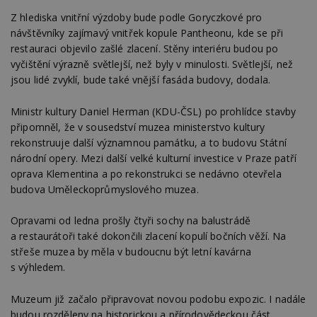
Z hlediska vnitřní výzdoby bude podle Goryczkové pro
návštěvníky zajímavý vnitřek kopule Pantheonu, kde se při
restauraci objevilo zašlé zlacení. Stěny interiéru budou po
vyčištění výrazně světlejší, než byly v minulosti. Světlejší, než
jsou lidé zvyklí, bude také vnější fasáda budovy, dodala.
Ministr kultury Daniel Herman (KDU-ČSL) po prohlídce stavby
připomněl, že v sousedství muzea ministerstvo kultury
rekonstruuje další významnou památku, a to budovu Státní
národní opery. Mezi další velké kulturní investice v Praze patří
oprava Klementina a po rekonstrukci se nedávno otevřela
budova Uměleckoprůmyslového muzea.
Opravami od ledna prošly čtyři sochy na balustrádě
a restaurátoři také dokončili zlacení kopulí bočních věží. Na
střeše muzea by měla v budoucnu být letní kavárna
s výhledem.
Muzeum již začalo připravovat novou podobu expozic. I nadále
budou rozděleny na historickou a přírodovědeckou část.