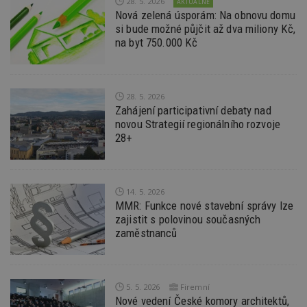
28. 5. 2026
AKTUÁLNĚ
nu
Nová zelená úsporám: Na obnovu domu
be
sk
si bude možné půjčit až dva miliony Kč,
f
na byt 750.000 Kč
s
ná
je
kt
id
p
28. 5. 2026
ú
Zahájení participativní debaty nad
An
novou Strategií regionálního rozvoje
id
www.estav.cz
1 rok
T
28+
co
po
vy
se
_hjFirstSeen
29
S
Hotjar Ltd
14. 5. 2026
minut
je
.estav.cz
MMR: Funkce nové stavební správy lze
54
ab
zajistit s polovinou současných
sekund
sl
ce
zaměstnanců
pr
po
N
ž
id
i
5. 5. 2026
Firemní
Nové vedení České komory architektů,
_hjAbsoluteSessionInProgress
29
S