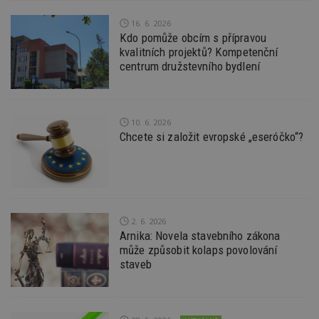
používat.
16. 6. 2026
Provider
/
Název
Vyprší
P
Doména
Kdo pomůže obcím s přípravou
kvalitních projektů? Kompetenční
_hjIncludedInPageviewSample
2
T
Hotjar Ltd
centrum družstevního bydlení
minuty
co
www.estav.cz
na
ab
Ho
zd
ná
10. 6. 2026
z
Chcete si založit evropské „eseróčko“?
vz
d
l
z
st
w
_dc_gtm_UA-53599847-1
.estav.cz
53
T
sekund
co
2. 6. 2026
př
Arnika: Novela stavebního zákona
w
po
může způsobit kolaps povolování
S
staveb
Go
da
kó
Po
lz
z