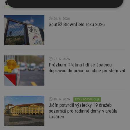
NEJNOVĚJŠÍ REDAKČNÍ ZPRÁVY
Nezbytně
Výkonové
Soubory
nutné
soubory
cílení
soubory
29. 6. 2026
Soutěž Brownfield roku 2026
Funkční soubory
Nezařazené
soubory
22. 6. 2026
Průzkum: Třetina lidí se špatnou
dopravou do práce se chce přestěhovat
Nezbytně nutné soubory
Výkonové soubory
Soubory cílení
18. 6. 2026
ESTAV DOPORUČUJE
Funkční soubory
Nezařazené soubory
Jičín potvrdil výsledky 19 dražeb
pozemků pro rodinné domy v areálu
Nezbytně nutné soubory cookie umožňují základní
kasáren
funkce webových stránek, jako je přihlášení
uživatele a správa účtu. Webové stránky nelze bez
nezbytně nutných souborů cookie správně