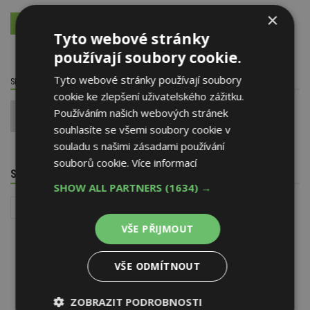
×
VÍCE O FIRMĚ
VYŽÁDAT DALŠÍ INFORMACE
Tyto webové stránky
používají soubory cookie.
Tyto webové stránky používají soubory
SDÍLET / HODNOTIT TENTO ČLÁNEK
cookie ke zlepšení uživatelského zážitku.
Používáním našich webových stránek
0
souhlasíte se všemi soubory cookie v
souladu s našimi zásadami používání
souborů cookie.
Více informací
SOUVISEJÍCÍ TÉMATA
SHOW ALL PARTNERS
(1634) →
Stavba
VŠE PŘIJMOUT
VŠE ODMÍTNOUT
ZOBRAZIT PODROBNOSTI