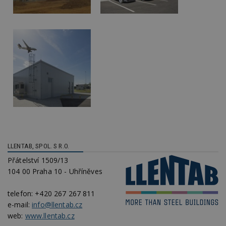
LLENTAB, SPOL. S R.O.
Přátelství 1509/13
104 00 Praha 10 - Uhříněves
telefon:
+420 267 267 811
e-mail:
info@llentab.cz
web:
www.llentab.cz