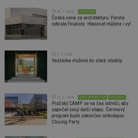
ú
An
24. 7. 2026
AKTUÁLNĚ
Česká cena za architekturu: Porota
id
www.estav.cz
1 rok
T
co
vybrala finalisty. Hlasovat můžete i vy!
po
vy
se
_hjFirstSeen
29
S
Hotjar Ltd
minut
je
.estav.cz
54
ab
2. 7. 2026
sekund
sl
Vestavba vložená do staré stodoly
ce
pr
po
N
ž
id
i
_hjAbsoluteSessionInProgress
29
S
Hotjar Ltd
12. 6. 2026
ESTAV DOPORUČUJE
AKTUÁLNĚ
minut
je
.estav.cz
Pražský CAMP se na čas odmlčí, aby
54
ab
započal svoji další etapu. Červnový
sekund
sl
ce
program bude zakončen velkolepou
pr
Closing Party
po
N
ž
id