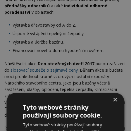
přednášky odborníků
a také
individuální odborné
poradenství
v oblastech:
Výstavba dřevostavby od A do Z.
Úsporné vytápění tepelnými čerpadly.
Výstavba a údržba bazénu.
Financování nového domu hypotečním úvěrem.
Návštěvníci akce
Den otevřených dveří 2017
budou zařazeni
do
slosovací soutěže o zajímavé ceny
. Během akce si budete
moci prohlédnout kromě vzorových i ostatní exponáty
Národního stavebního centra, jako jsou bazény včetně
zastřešení, dlažby, oplocení, tepelná čerpadla, klimatizační
zařízení, osvětlení a další. První tři návštěvníci vybraných
×
vzorových domů obdrží zdarma celoroční předplatné časopisu
Tyto webové stránky
Dřevo a stavby. Zajištěno je i občerstvení a bohatý
používají soubory cookie.
doprovodný program.
Tyto webové stránky používají soubory
Říjnové konání letošního
Dne otevřených dveří 2017
pro Vás