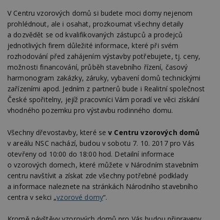
V Centru vzorových domů si budete moci domy nejenom
prohlédnout, ale i osahat, prozkoumat všechny detaily
a dozvědět se od kvalifikovaných zástupců a prodejců
jednotlivých firem důležité informace, které při svém
rozhodování před zahájením výstavby potřebujete, tj. ceny,
možnosti financování, průběh stavebního řízení, časový
harmonogram zakázky, záruky, vybavení domů technickými
zařízeními apod. Jedním z partnerů bude i Realitní společnost
České spořitelny, jejíž pracovníci Vám poradí ve věci získání
vhodného pozemku pro výstavbu rodinného domu.
Všechny dřevostavby, které se
v Centru vzorových domů
v areálu NSC nachází, budou v sobotu 7. 10. 2017 pro Vás
otevřeny od 10:00 do 18:00 hod. Detailní informace
o vzorových domech, které můžete v Národním stavebním
centru navštívit a získat zde všechny potřebné podklady
a informace naleznete na stránkách Národního stavebního
centra v sekci „
vzorové domy
“.
Kromě návštěvy vzorových domů pro Vás budou připraveny