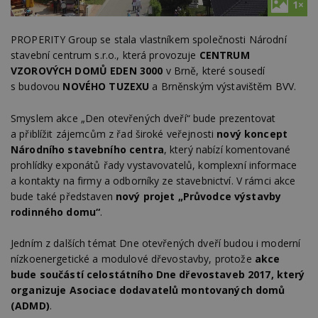
1×
PROPERITY Group se stala vlastníkem společnosti Národní
stavební centrum s.r.o., která provozuje
CENTRUM
VZOROVÝCH DOMŮ EDEN 3000
v Brně, které sousedí
s budovou
NOVÉHO TUZEXU
a Brněnským výstavištěm BVV.
Smyslem akce „Den otevřených dveří“ bude prezentovat
a přiblížit zájemcům z řad široké veřejnosti
nový koncept
Národního stavebního centra
, který nabízí komentované
prohlídky exponátů řady vystavovatelů, komplexní informace
a kontakty na firmy a odborníky ze stavebnictví. V rámci akce
bude také představen
nový projet „Průvodce výstavby
rodinného domu“
.
Jedním z dalších témat Dne otevřených dveří budou i moderní
nízkoenergetické a modulové dřevostavby, protože
akce
bude součástí celostátního Dne dřevostaveb 2017, který
organizuje Asociace dodavatelů montovaných domů
(ADMD)
.