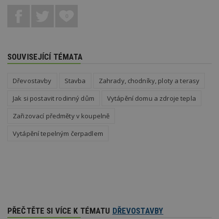
zd
ná
0
z
vz
d
l
z
st
SOUVISEJÍCÍ TÉMATA
w
_dc_gtm_UA-53599847-1
.estav.cz
53
T
Dřevostavby
Stavba
Zahrady, chodníky, ploty a terasy
sekund
co
př
w
Jak si postavit rodinný dům
Vytápění domu a zdroje tepla
po
S
Zařizovací předměty v koupelně
Go
da
kó
Vytápění tepelným čerpadlem
Po
lz
z
nu
be
sk
f
s
ná
je
kt
PŘEČTĚTE SI VÍCE K TÉMATU
DŘEVOSTAVBY
id
p