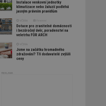
Instalace venkovní jednotky
klimatizace nebo žaluzií podléhá
jasným právním pravidlům
VČERA
Firemní
Dotace pro zranitelné domácnosti
i bezúročný úvěr, poradenství na
veletrhu FOR ARCH
VČERA
Jsme na začátku hromadného
zdražování? Tři dodavatelé zvýšili
ceny
REKLAMA