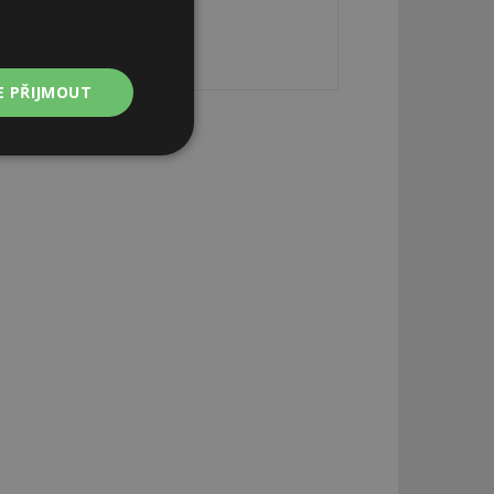
E PŘIJMOUT
Nezařazené
soubory
zařazené soubory
 a správa účtu.
aby informoval
zahrnut do