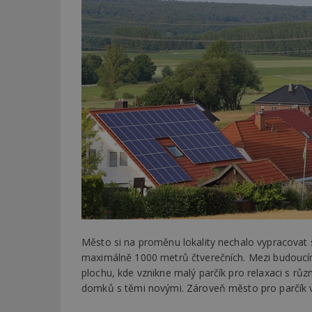
Město si na proměnu lokality nechalo vypracovat st
maximálně 1000 metrů čtverečních. Mezi budouc
plochu, kde vznikne malý parčík pro relaxaci s růz
domků s těmi novými. Zároveň město pro parčík vy