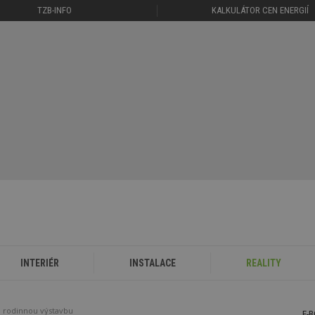
TZB-INFO
KALKULÁTOR CEN ENERGIÍ
INTERIÉR
INSTALACE
REALITY
o rodinnou výstavbu
E-