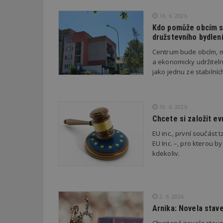
16. 6. 2026
_dc_gtm_UA-53599
Kdo pomůže obcím s 
družstevního bydlen
Centrum bude obcím, m
a ekonomicky udržiteln
jako jednu ze stabilní
id
_hjFirstSeen
10. 6. 2026
Chcete si založit e
_hjAbsoluteSessi
EU inc., první součást t
EU Inc. –, pro kterou by
kdekoliv.
counter
2. 6. 2026
__gfp_64b
Arnika: Novela stav