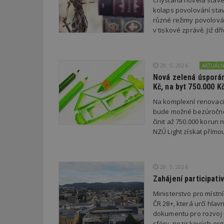
Chystaná novela stave
kolaps povolování stav
různé režimy povolován
Název
Provider
Pr
Název
v tiskové zprávě. Již 
Název
/
D
Název
_hjSessionUser_1
Doména
test
.m
tu
_gid
CMID
Google
LLC
28. 5. 2026
AKTUÁL
Gdyn
mobile
ww
.estav.cz
Nová zelená úsporám
_ga
TDID
Google
Kč, na byt 750.000 K
sssp_session
c
.e
LLC
.estav.cz
Na komplexní renovac
ui
bude možné bezúročně 
VISITOR_INFO1_LI
cct
činit až 750.000 korun
NZÚ Light získat přímo
_hjSession_170189
Gtest
uid
28. 5. 2026
C
Zahájení participati
test_cookie
bm2uu
Ministerstvo pro místn
ČR 28+, která určí hlav
cct
dokumentu pro rozvoj ú
id
ibbid
sféry, neziskových orga