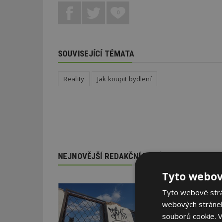
0
SOUVISEJÍCÍ TÉMATA
Reality
Jak koupit bydlení
NEJNOVĚJŠÍ REDAKČNÍ ZPRÁVY
Tyto webov
29. 6. 2026
Tyto webové strán
Soutěž Brownfield r
webových stránek
Agentura CzechInvest v
souborů cookie.
V