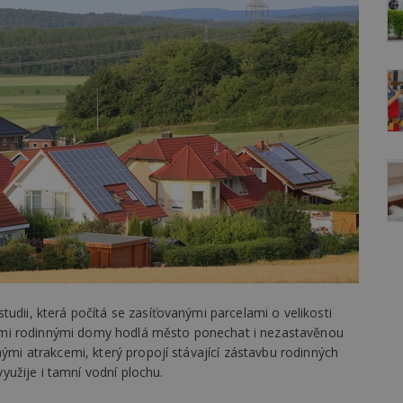
udii, která počítá se zasíťovanými parcelami o velikosti
ími rodinnými domy hodlá město ponechat i nezastavěnou
nými atrakcemi, který propojí stávající zástavbu rodinných
užije i tamní vodní plochu.