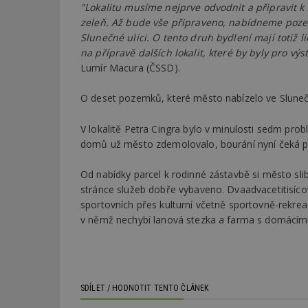
"Lokalitu musíme nejprve odvodnit a připravit k
zeleň. Až bude vše připraveno, nabídneme pozemk
Slunečné ulici. O tento druh bydlení mají totiž 
na přípravě dalších lokalit, které by byly pro 
Lumír Macura (ČSSD).
O deset pozemků, které město nabízelo ve Slunečné
V lokalitě Petra Cingra bylo v minulosti sedm pro
domů už město zdemolovalo, bourání nyní čeká po
Od nabídky parcel k rodinné zástavbě si město sli
stránce služeb dobře vybaveno. Dvaadvacetitisíco
sportovních přes kulturní včetně sportovně-rekr
v němž nechybí lanová stezka a farma s domácími 
SDÍLET / HODNOTIT TENTO ČLÁNEK