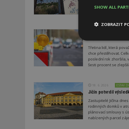
oceňuje nejzdařilejší p
SHOW ALL PAR
republiky.
ZOBRAZIT P
22. 6. 2026
Průzkum: Třetina li
Nezbytně
nutné soubor
Třetina lidí, která po
chce přestěhovat. Cel
poslední rok zhoršila,
šesti procent se zlepš
18. 6. 2026
ESTAV 
Nezbytně nutné s
Jičín potvrdil výsl
Nezbytně nutné soubo
Zastupitelé Jičína dne
Webové stránky nelz
rodinných domků v atra
plánovací smlouvy s úsp
Název
nabízených parcel záje
_hjIncludedInPa