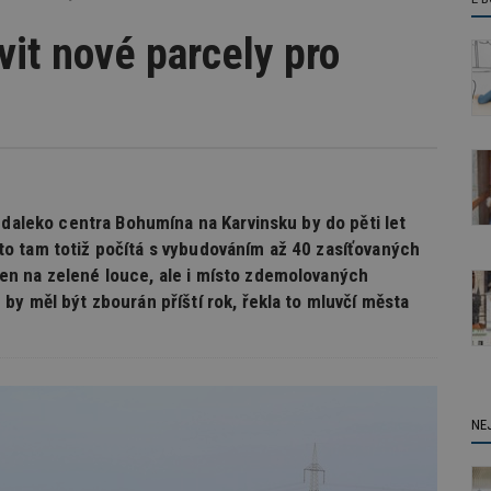
it nové parcely pro
edaleko centra Bohumína na Karvinsku by do pěti let
o tam totiž počítá s vybudováním až 40 zasíťovaných
n na zelené louce, ale i místo zdemolovaných
y měl být zbourán příští rok, řekla to mluvčí města
NE