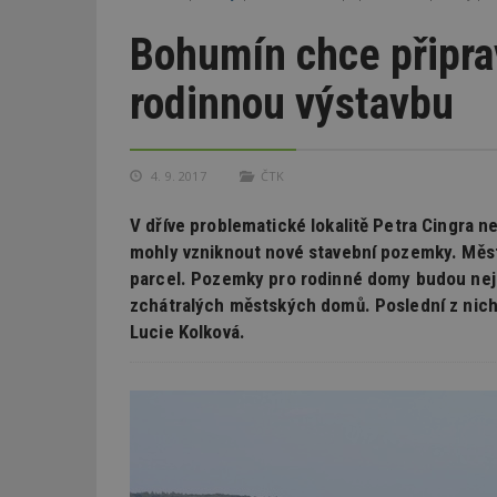
Bohumín chce připrav
rodinnou výstavbu
4. 9. 2017
ČTK
V dříve problematické lokalitě Petra Cingra n
mohly vzniknout nové stavební pozemky. Měst
parcel. Pozemky pro rodinné domy budou neje
zchátralých městských domů. Poslední z nich b
Lucie Kolková.