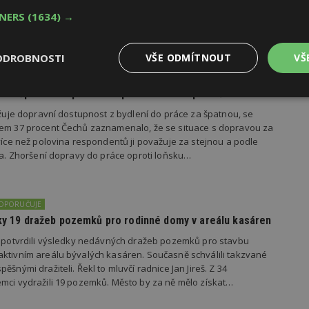
rojekty revitalizace brownfieldů měst a obcí z celé České
TNERS
(1634) →
ODROBNOSTI
VŠE ODMÍTNOUT
VŠ
dí se špatnou dopravou do práce se chce přestěhovat
Výkonové
Soubory cílení
Funkční
y
soubory
soubory
važuje dopravní dostupnost z bydlení do práce za špatnou, se
kem 37 procent Čechů zaznamenalo, že se situace s dopravou za
 více než polovina respondentů ji považuje za stejnou a podle
ila. Zhoršení dopravy do práce oproti loňsku…
DOPORUČUJE
oubory
Výkonové soubory
Soubory cílení
Funkční soubory
Ne
edky 19 dražeb pozemků pro rodinné domy v areálu kasáren
ry cookie umožňují základní funkce webových stránek, jako je přihlášení uživatele
s potvrdili výsledky nedávných dražeb pozemků pro stavbu
e bez nezbytně nutných souborů cookie správně používat.
ktivním areálu bývalých kasáren. Současně schválili takzvané
Provider
/
ěšnými dražiteli. Řekl to mluvčí radnice Jan Jireš. Z 34
Vyprší
Popis
Doména
mci vydražili 19 pozemků. Město by za ně mělo získat…
geviewSample
2
Tento soubor cookie je nastaven tak, 
Hotjar Ltd
minuty
Hotjar o tom, zda je tento návštěvník 
www.estav.cz