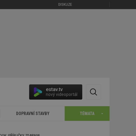
DISKUZE
estav.tv
nový videoportál
DOPRAVNÍ STAVBY
TÉMATA
BOOK: PŘÍRUČKY ZDARMA!