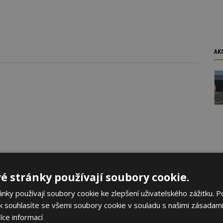
AK
é stránky používají soubory cookie.
ky používají soubory cookie ke zlepšení uživatelského zážitku. P
oku 2026
 souhlasíte se všemi soubory cookie v souladu s našimi zásadami
yhlásila první ročník soutěže Brownfield roku 2026, která
íce informací