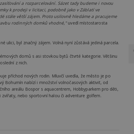
 zasíťování a rozparcelování. Sázet tady budeme i novou
y k prodeji v licitaci, podobně jako v Záblatí ve
lidé stále větší zájem. Proto usilovně hledáme a pracujeme
výstavbu rodinných domků vhodné,"
uvedl místostarosta
 ulici, byl značný zájem. Volná nyní zůstává jediná parcela.
blémových domů s asi stovkou bytů čtvrté kategorie. Většinu
slední z nich.
buje příchod nových rodin. Mluvčí uvedla, že město je po
vý Bohumín nabízí i množství volnočasových aktivit, od
eačního areálu Bospor s aquacentrem, Hobbyparkem pro děti,
zvířaty, nebo sportovní halou či adventure golfem.