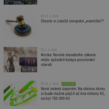
Nezbytně nutné soubory
Výkonové soubory
Soubory cílení
10. 6. 2026
Funkční soubory
Nezařazené soubory
Chcete si založit evropské „eseróčko“?
Nezbytně nutné soubory cookie umožňují základní
funkce webových stránek, jako je přihlášení
uživatele a správa účtu. Webové stránky nelze bez
nezbytně nutných souborů cookie správně
používat.
2. 6. 2026
Provider
/
Název
Vyprší
P
Doména
Arnika: Novela stavebního zákona
může způsobit kolaps povolování
_hjIncludedInPageviewSample
2
T
Hotjar Ltd
staveb
minuty
co
www.estav.cz
na
ab
Ho
zd
ná
28. 5. 2026
AKTUÁLNĚ
z
Nová zelená úsporám: Na obnovu domu
vz
d
si bude možné půjčit až dva miliony Kč,
l
na byt 750.000 Kč
z
st
w