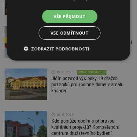
VŠE PŘIJMOUT
22. 6. 2026
VŠE ODMÍTNOUT
Průzkum: Třetina lidí se špatnou
dopravou do práce se chce přestěhovat
ZOBRAZIT PODROBNOSTI
Nezbytně
Výkonové
Soubory
nutné
soubory
cílení
soubory
18. 6. 2026
ESTAV DOPORUČUJE
Jičín potvrdil výsledky 19 dražeb
pozemků pro rodinné domy v areálu
kasáren
Funkční soubory
Nezařazené
soubory
16. 6. 2026
Kdo pomůže obcím s přípravou
kvalitních projektů? Kompetenční
centrum družstevního bydlení