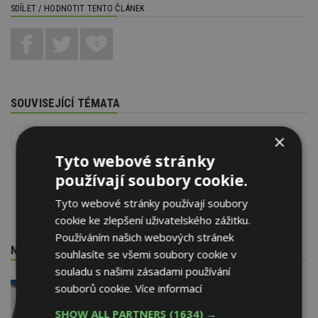
SDÍLET / HODNOTIT TENTO ČLÁNEK
0
SOUVISEJÍCÍ TÉMATA
×
Dopravní stavby
Tyto webové stránky
používají soubory cookie.
Tyto webové stránky používají soubory
cookie ke zlepšení uživatelského zážitku.
Používáním našich webových stránek
NEJNOVĚJŠÍ REDAKČNÍ ZPRÁVY
souhlasíte se všemi soubory cookie v
souladu s našimi zásadami používání
souborů cookie.
Více informací
29. 6. 2026
Soutěž Brownfield roku 2026
SHOW ALL PARTNERS
(1634) →