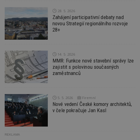
_dc_gtm_UA-53599847-1
.estav.cz
53
T
sekund
co
28. 5. 2026
př
Zahájení participativní debaty nad
w
po
novou Strategií regionálního rozvoje
S
28+
Go
da
kó
Po
lz
z
14. 5. 2026
nu
MMR: Funkce nové stavební správy lze
be
sk
zajistit s polovinou současných
f
zaměstnanců
s
ná
je
kt
id
p
5. 5. 2026
Firemní
ú
Nové vedení České komory architektů,
An
v čele pokračuje Jan Kasl
id
www.estav.cz
1 rok
T
co
po
vy
se
REKLAMA