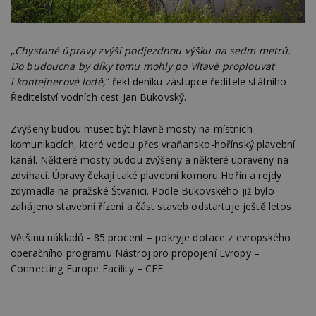
„
Chystané úpravy zvýší podjezdnou výšku na sedm metrů.
Do budoucna by díky tomu mohly po Vltavě proplouvat
i kontejnerové lodě,
“ řekl deníku zástupce ředitele státního
Ředitelství vodních cest Jan Bukovský.
Zvýšeny budou muset být hlavně mosty na místních
komunikacích, které vedou přes vraňansko-hořínský plavební
kanál. Některé mosty budou zvýšeny a některé upraveny na
zdvihací. Úpravy čekají také plavební komoru Hořín a rejdy
zdymadla na pražské Štvanici. Podle Bukovského již bylo
zahájeno stavební řízení a část staveb odstartuje ještě letos.
Většinu nákladů - 85 procent – pokryje dotace z evropského
operačního programu Nástroj pro propojení Evropy –
Connecting Europe Facility – CEF.