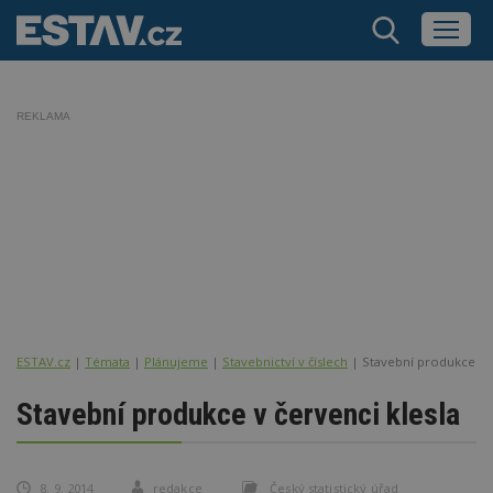
REKLAMA
ESTAV.cz
Témata
Plánujeme
Stavebnictví v číslech
Stavební produkce v č
Stavební produkce v červenci klesla
8. 9. 2014
redakce
Český statistický úřad