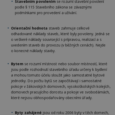
Stavebním povolením
se rozumí stavební povolení
Provider
/
podle § 115 Stavebního zákona se závaznými
Název
Vyprší
P
Doména
podmínkami pro provedení a užívání.
_hjIncludedInPageviewSample
2
T
Hotjar Ltd
minuty
co
www.estav.cz
na
Orientační hodnota
staveb zahrnuje celkové
ab
Ho
odhadované náklady staveb, které byly povoleny. Jedná se
zd
o veškeré náklady související s prípravou, realizací a s
ná
z
uvedením staveb do provozu (v běžných cenách). Nejde
vz
d
o konecné náklady stavby.
l
z
st
Bytem
se rozumí místnost nebo soubor místností, které
w
jsou podle rozhodnutí stavebního úřadu určeny k bydlení
_dc_gtm_UA-53599847-1
.estav.cz
53
T
a mohou tomuto účelu sloužit jako samostatné bytové
sekund
co
př
jednotky. Do počtu bytů se započítávají i samostatné
w
pokoje v žákovských domovech, vysokoškolských kolejích,
po
S
domovech pracujícího dorostu a pokoje ve svobodárnách,
Go
da
které nejsou obhospodařovány obecními úřady.
kó
Po
lz
z
Byty zahájené
jsou od roku 2006 byty v těch domech,
nu