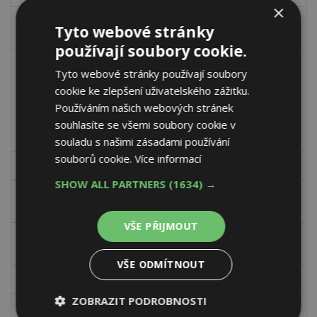
×
Orientační hodnota
97,8
89,2
Tyto webové stránky
staveb
používají soubory cookie.
v
nová výstavba
99,2
92,8
Tyto webové stránky používají soubory
tom:
cookie ke zlepšení uživatelského zážitku.
změna
Používáním našich webových stránek
dokončených
95,6
84,0
souhlasíte se všemi soubory cookie v
staveb
souladu s našimi zásadami používání
souborů cookie.
Více informací
Zahájené byty
122,9
105,6
SHOW ALL PARTNERS
(1634) →
z
v rodinných
98,2
90,3
celku:
domech
VŠE PŘIJMOUT
v bytových
162,8
156,8
domech
VŠE ODMÍTNOUT
Dokončené byty
104,5
87,2
ZOBRAZIT PODROBNOSTI
z
v rodinných
109,6
89,1