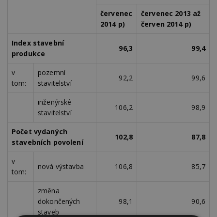
červenec
červenec 2013 až
2014 p)
červen 2014 p)
Index stavební
96,3
99,4
produkce
v
pozemní
92,2
99,6
tom:
stavitelství
inženýrské
106,2
98,9
stavitelství
Počet vydaných
102,8
87,8
stavebních povolení
v
nová výstavba
106,8
85,7
tom:
změna
dokončených
98,1
90,6
staveb