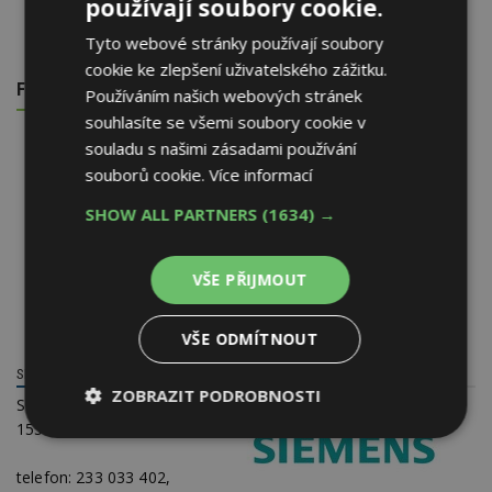
používají soubory cookie.
Tyto webové stránky používají soubory
cookie ke zlepšení uživatelského zážitku.
FOTOGALERIE
Používáním našich webových stránek
souhlasíte se všemi soubory cookie v
souladu s našimi zásadami používání
souborů cookie.
Více informací
SHOW ALL PARTNERS
(1634) →
VŠE PŘIJMOUT
VŠE ODMÍTNOUT
SIEMENS, S.R.O.
ZOBRAZIT PODROBNOSTI
Siemensova 1
155 00 Praha 13
Nezbytně
Výkonové
Soubory
nutné
soubory
cílení
soubory
telefon:
233 033 402,