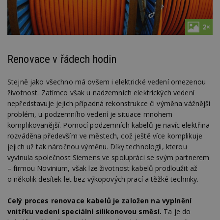
2×
Renovace v řádech hodin
Stejně jako všechno má ovšem i elektrické vedení omezenou
životnost. Zatímco však u nadzemních elektrických vedení
nepředstavuje jejich případná rekonstrukce či výměna vážnější
problém, u podzemního vedení je situace mnohem
komplikovanější. Pomocí podzemních kabelů je navíc elektřina
rozváděna především ve městech, což ještě více komplikuje
jejich už tak náročnou výměnu. Díky technologii, kterou
vyvinula společnost Siemens ve spolupráci se svým partnerem
– firmou Novinium, však lze životnost kabelů prodloužit až
o několik desítek let bez výkopových prací a těžké techniky.
Celý proces renovace kabelů je založen na vyplnění
vnitřku vedení speciální silikonovou směsí.
Ta je do