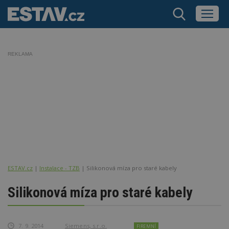
REKLAMA
ESTAV.cz
Instalace - TZB
Silikonová míza pro staré kabely
Silikonová míza pro staré kabely
7. 9. 2014
Siemens, s.r.o.
FIREMNÍ