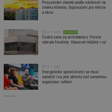
ná
Posuzování staveb podle odolnosti na
je
změnu klimatu. Doporučení pro města
kt
id
a obce
p
ú
An
id
www.estav.cz
1 rok
T
24. 7. 2026
AKTUÁLNĚ
co
po
Česká cena za architekturu: Porota
vy
vybrala finalisty. Hlasovat můžete i vy!
se
_hjFirstSeen
29
S
Hotjar Ltd
minut
je
.estav.cz
54
ab
sekund
sl
ce
13. 7. 2026
pr
Energetická společenství se musí
po
N
zaměřit i na jiné aktivity než samotnou
ž
organizaci sdílení
id
i
_hjAbsoluteSessionInProgress
29
S
Hotjar Ltd
minut
je
.estav.cz
REKLAMA
54
ab
sekund
sl
ce
pr