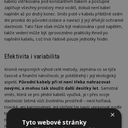
kabelů vstřikována pod konstantním tlakem a postupně
zaplňuje všechny prostory mezi vodiči, dokud není kabel
naplněn až po druhý konec. Směs poté v kabelu přibližně sedm
dní proniká do původní izolace a navrací jí její dřívější ochranné
vlastnosti. Tato fáze však může být realizována i pod napětím,
takže vedení může být zprovozněno prakticky ihned po
naplnění kabelu, což trvá řádově pouze jednotky hodin.
Efektivita i variabilita
Kromě nesporných výhod celé metody, zejména co se týče
časové a finanční náročnosti, je potěšitelný i její ekologický
aspekt.
Původní kabely při ní není třeba nahrazovat
novými, a mohou tak sloužit další desítky let.
Samotná
směs, která se pro plnění kabelů využívá, je i přes svoje
vlastnosti šetrná vůči životnímu prostředí – není hořlavá,
toxická, ani karcinogenní. Její složení lze navíc upravovat podle
×
teplotních a dalších vnějších podmínek, v nichž se kabel
nachází. Každé vedení tedy může být ošetřeno doslova „na
Tyto webové stránky
míru“.