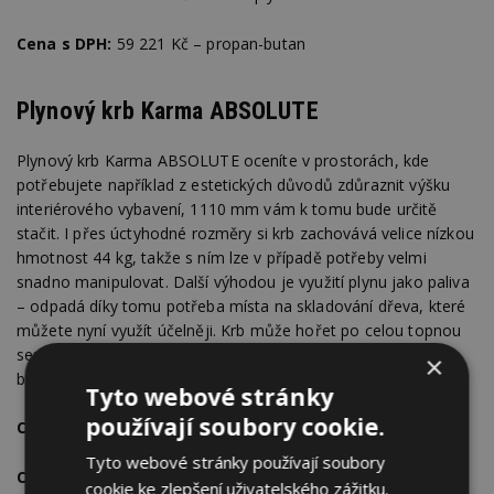
Cena s DPH:
59 221 Kč – propan-butan
Plynový krb Karma ABSOLUTE
Plynový krb Karma ABSOLUTE oceníte v prostorách, kde
potřebujete například z estetických důvodů zdůraznit výšku
interiérového vybavení, 1110 mm vám k tomu bude určitě
stačit. I přes úctyhodné rozměry si krb zachovává velice nízkou
hmotnost 44 kg, takže s ním lze v případě potřeby velmi
snadno manipulovat. Další výhodou je využití plynu jako paliva
– odpadá díky tomu potřeba místa na skladování dřeva, které
můžete nyní využít účelněji. Krb může hořet po celou topnou
sezónu a současně zajišťuje přes termoelektrickou pojistku
×
bezpečný provoz kamen.
Tyto webové stránky
používají soubory cookie.
Cena s DPH:
77 313 Kč – zemní plyn
Tyto webové stránky používají soubory
Cena s DPH:
77 853 Kč – propan-butan
cookie ke zlepšení uživatelského zážitku.