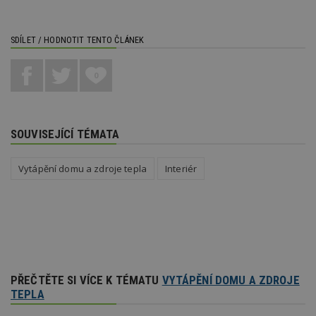
zd
ná
z
vz
SDÍLET / HODNOTIT TENTO ČLÁNEK
d
l
z
st
0
w
_dc_gtm_UA-53599847-1
.estav.cz
53
T
sekund
co
př
SOUVISEJÍCÍ TÉMATA
w
po
S
Go
Vytápění domu a zdroje tepla
Interiér
da
kó
Po
lz
z
nu
be
sk
f
s
ná
PŘEČTĚTE SI VÍCE K TÉMATU
VYTÁPĚNÍ DOMU A ZDROJE
je
kt
TEPLA
id
p