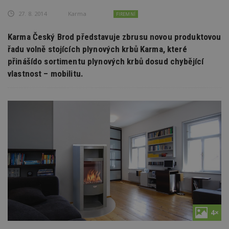
27. 8. 2014
Karma
FIREMNÍ
Karma Český Brod představuje zbrusu novou produktovou
řadu volně stojících plynových krbů Karma, které
přinášído sortimentu plynových krbů dosud chybějící
vlastnost – mobilitu.
4×