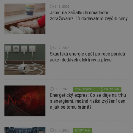
ú
An
6. 8. 2026
Jsme na začátku hromadného
id
www.estav.cz
1 rok
T
zdražování? Tři dodavatelé zvýšili ceny
co
po
vy
se
_hjFirstSeen
29
S
Hotjar Ltd
minut
je
.estav.cz
7. 7. 2026
54
ab
sekund
sl
Skautská energie opět po roce pořádá
ce
aukci dodávek elektřiny a plynu
pr
po
N
ž
id
i
3. 6. 2026
ESTAV DOPORUČUJE
EXPERT RADÍ
_hjAbsoluteSessionInProgress
29
S
Hotjar Ltd
minut
je
Energetický expres: Co se děje na trhu
.estav.cz
54
ab
s energiemi, možná rizika zvýšení cen
sekund
sl
a jak se tomu bránit?
ce
pr
po
N
ž
id
2. 6. 2026
EXPERT RADÍ
i