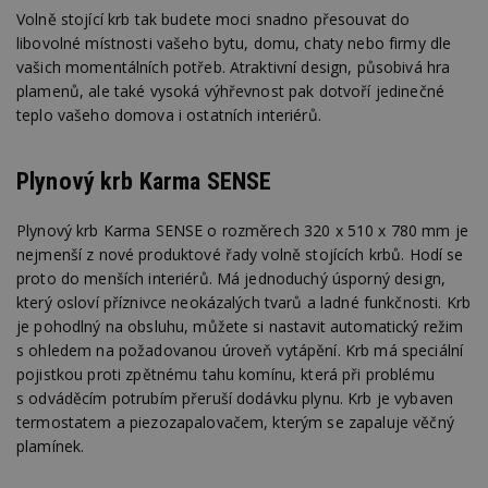
Volně stojící krb tak budete moci snadno přesouvat do
libovolné místnosti vašeho bytu, domu, chaty nebo firmy dle
vašich momentálních potřeb. Atraktivní design, působivá hra
plamenů, ale také vysoká výhřevnost pak dotvoří jedinečné
teplo vašeho domova i ostatních interiérů.
Plynový krb Karma SENSE
Plynový krb Karma SENSE o rozměrech 320 x 510 x 780 mm je
nejmenší z nové produktové řady volně stojících krbů. Hodí se
proto do menších interiérů. Má jednoduchý úsporný design,
který osloví příznivce neokázalých tvarů a ladné funkčnosti. Krb
je pohodlný na obsluhu, můžete si nastavit automatický režim
s ohledem na požadovanou úroveň vytápění. Krb má speciální
pojistkou proti zpětnému tahu komínu, která při problému
s odváděcím potrubím přeruší dodávku plynu. Krb je vybaven
termostatem a piezozapalovačem, kterým se zapaluje věčný
plamínek.