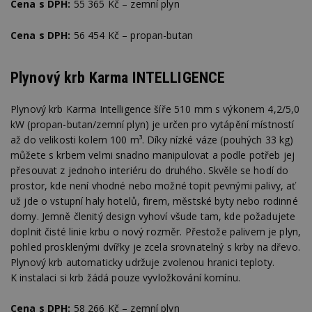
Cena s DPH:
55 365 Kč – zemní plyn
Cena s DPH:
56 454 Kč – propan-butan
Plynový krb Karma INTELLIGENCE
Plynový krb Karma Intelligence šíře 510 mm s výkonem 4,2/5,0
kW (propan-butan/zemní plyn) je určen pro vytápění místností
až do velikosti kolem 100 m³. Díky nízké váze (pouhých 33 kg)
můžete s krbem velmi snadno manipulovat a podle potřeb jej
přesouvat z jednoho interiéru do druhého. Skvěle se hodí do
prostor, kde není vhodné nebo možné topit pevnými palivy, ať
už jde o vstupní haly hotelů, firem, městské byty nebo rodinné
domy. Jemně členitý design vyhoví všude tam, kde požadujete
doplnit čisté linie krbu o nový rozměr. Přestože palivem je plyn,
pohled prosklenými dvířky je zcela srovnatelný s krby na dřevo.
Plynový krb automaticky udržuje zvolenou hranici teploty.
K instalaci si krb žádá pouze vyvložkování komínu.
Cena s DPH:
58 266 Kč – zemní plyn