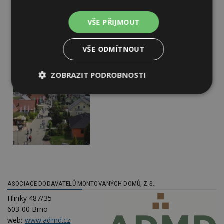
VŠE PŘIJMOUT
VŠE ODMÍTNOUT
ZOBRAZIT PODROBNOSTI
Nezbytně
Výkonové
Soubory
nutné
soubory
cílení
soubory
Funkční soubory
Nezařazené
soubory
ASOCIACE DODAVATELŮ MONTOVANÝCH DOMŮ, Z.S.
Hlinky 487/35
603 00 Brno
web:
www.admd.cz