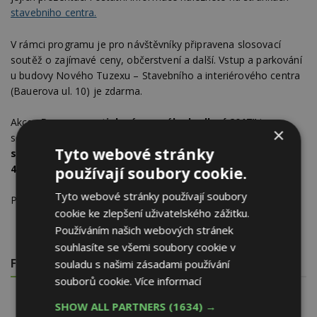
stavebniho centra.
V rámci programu je pro návštěvníky připravena slosovací
soutěž o zajímavé ceny, občerstvení a další. Vstup a parkování
u budovy Nového Tuzexu – Stavebního a interiérového centra
(Bauerova ul. 10) je zdarma.
Akce
„Den energeticky úsporného bydlení 2017“
je
×
součástí doprovodného programu
Mezinárodního
Tyto webové stránky
stavebního veletrhu IBF a DSB
, který se bude konat od
26.
4. do 29. 4. 2017
na přilehlém výstavišti BVV Brno.
používají soubory cookie.
Tyto webové stránky používají soubory
Pozvánku a program akce naleznete v příloze pod článkem.
cookie ke zlepšení uživatelského zážitku.
Používáním našich webových stránek
souhlasíte se všemi soubory cookie v
FOTOGALERIE
souladu s našimi zásadami používání
souborů cookie.
Více informací
SHOW ALL PARTNERS
(1634) →