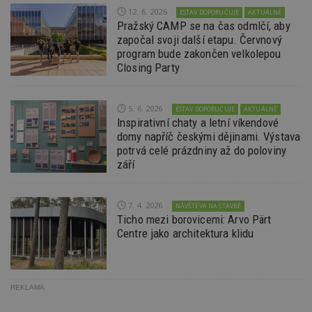
minut
je
.estav.cz
12. 6. 2026
ESTAV DOPORUČUJE
AKTUÁLNĚ
54
ab
sekund
sl
Pražský CAMP se na čas odmlčí, aby
ce
započal svoji další etapu. Červnový
pr
program bude zakončen velkolepou
po
N
Closing Party
ž
id
i
5. 6. 2026
ESTAV DOPORUČUJE
AKTUÁLNĚ
_hjAbsoluteSessionInProgress
29
S
Hotjar Ltd
Inspirativní chaty a letní víkendové
minut
je
.estav.cz
54
ab
domy napříč českými dějinami. Výstava
sekund
sl
potrvá celé prázdniny až do poloviny
ce
pr
září
po
N
ž
id
7. 4. 2026
NÁVŠTĚVA NA STAVBĚ
i
Ticho mezi borovicemi: Arvo Pärt
counter
www.estav.cz
29
T
Centre jako architektura klidu
minut
co
53
po
sekund
vy
se
REKLAMA
__gfp_64b
1 rok
Je
Google LLC
so
.estav.cz
kt