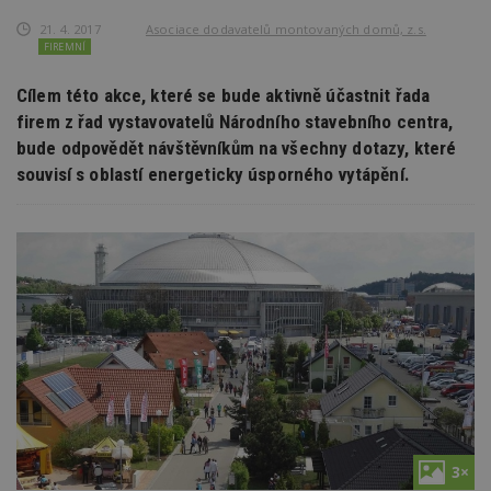
21. 4. 2017
Asociace dodavatelů montovaných domů, z.s.
FIREMNÍ
Cílem této akce, které se bude aktivně účastnit řada
firem z řad vystavovatelů Národního stavebního centra,
bude odpovědět návštěvníkům na všechny dotazy, které
souvisí s oblastí energeticky úsporného vytápění.
3×