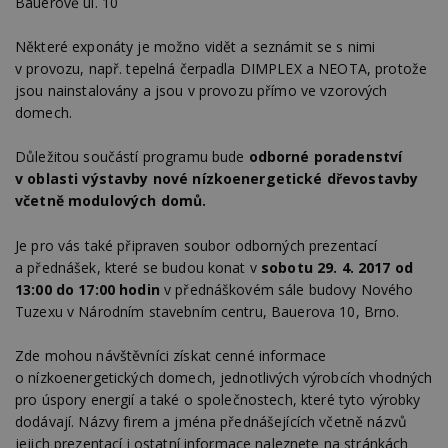
Bauerově ul. 10
Některé exponáty je možno vidět a seznámit se s nimi
v provozu, např. tepelná čerpadla DIMPLEX a NEOTA, protože
jsou nainstalovány a jsou v provozu přímo ve vzorových
domech.
Důležitou součástí programu bude
odborné
poradenství
v oblasti výstavby nové nízkoenergetické dřevostavby
včetně modulových domů.
Je pro vás také připraven soubor odborných prezentací
a přednášek, které se budou konat v
sobotu 29. 4. 2017 od
13:00 do 17:00 hodin
v přednáškovém sále budovy Nového
Tuzexu v Národním stavebním centru, Bauerova 10, Brno.
Zde mohou návštěvníci získat cenné informace
o nízkoenergetických domech, jednotlivých výrobcích vhodných
pro úspory energií a také o společnostech, které tyto výrobky
dodávají. Názvy firem a jména přednášejících včetně názvů
jejich prezentací i ostatní informace naleznete na stránkách