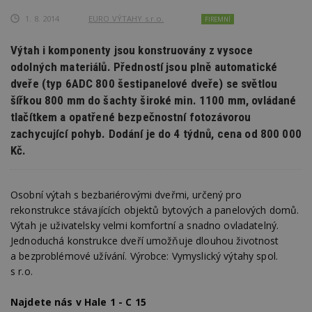
1. 8. 2014
EURO VÝTAHY s.r.o.
FIREMNÍ
Výtah i komponenty jsou konstruovány z vysoce
odolných materiálů. Předností jsou plně automatické
dveře (typ 6ADC 800 šestipanelové dveře) se světlou
šířkou 800 mm do šachty široké min. 1100 mm, ovládané
tlačítkem a opatřené bezpečnostní fotozávorou
zachycující pohyb. Dodání je do 4 týdnů, cena od 800 000
Kč.
Osobní výtah s bezbariérovými dveřmi, určený pro
rekonstrukce stávajících objektů bytových a panelových domů.
Výtah je uživatelsky velmi komfortní a snadno ovladatelný.
Jednoduchá konstrukce dveří umožňuje dlouhou životnost
a bezproblémové užívání. Výrobce: Vymyslický výtahy spol.
s r.o.
Najdete nás v Hale 1 - C 15