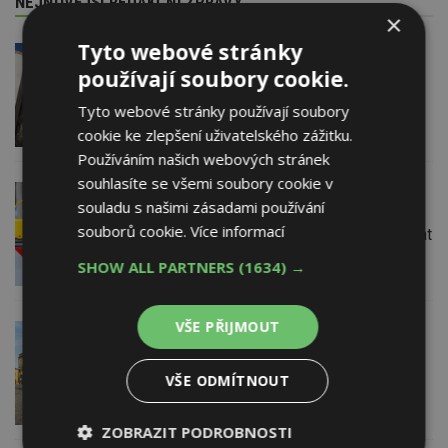
NEJNOVĚJŠÍ REDAKČNÍ ZPRÁVY
×
Tyto webové stránky
29. 6. 2026
používají soubory cookie.
Soutěž Brownfield roku 2026
Tyto webové stránky používají soubory
cookie ke zlepšení uživatelského zážitku.
Používáním našich webových stránek
souhlasíte se všemi soubory cookie v
22. 6. 2026
souladu s našimi zásadami používání
Průzkum: Třetina lidí se špatnou
souborů cookie.
Více informací
dopravou do práce se chce přestěhovat
SHOW ALL PARTNERS
(1634) →
VŠE PŘIJMOUT
18. 6. 2026
ESTAV DOPORUČUJE
Jičín potvrdil výsledky 19 dražeb
pozemků pro rodinné domy v areálu
VŠE ODMÍTNOUT
kasáren
ZOBRAZIT PODROBNOSTI