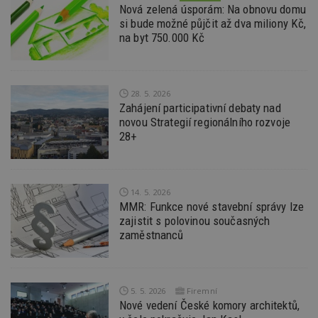
používat.
Nová zelená úsporám: Na obnovu domu
Provider
/
si bude možné půjčit až dva miliony Kč,
Název
Vyprší
P
Doména
na byt 750.000 Kč
_hjIncludedInPageviewSample
2
T
Hotjar Ltd
minuty
co
www.estav.cz
na
ab
Ho
28. 5. 2026
zd
Zahájení participativní debaty nad
ná
novou Strategií regionálního rozvoje
z
vz
28+
d
l
z
st
w
14. 5. 2026
_dc_gtm_UA-53599847-1
.estav.cz
53
T
MMR: Funkce nové stavební správy lze
sekund
co
zajistit s polovinou současných
př
w
zaměstnanců
po
S
Go
da
kó
5. 5. 2026
Firemní
Po
lz
Nové vedení České komory architektů,
z