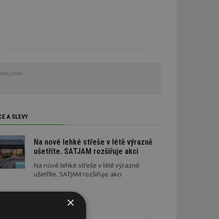
REKLAMA
CE A SLEVY
Na nové lehké střeše v létě výrazně
ušetříte. SATJAM rozšiřuje akci
Na nové lehké střeše v létě výrazně
ušetříte. SATJAM rozšiřuje akci
×
REKLAMA