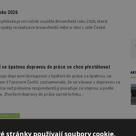
oku 2026
yhlásila první ročník soutěže Brownfield roku 2026, která
rojekty revitalizace brownfieldů měst a obcí z celé České
dí se špatnou dopravou do práce se chce přestěhovat
AK
važuje dopravní dostupnost z bydlení do práce za špatnou, se
kem 37 procent Čechů zaznamenalo, že se situace s dopravou za
 více než polovina respondentů ji považuje za stejnou a podle
ila. Zhoršení dopravy do práce oproti loňsku…
DOPORUČUJE
edky 19 dražeb pozemků pro rodinné domy v areálu kasáren
s potvrdili výsledky nedávných dražeb pozemků pro stavbu
é stránky používají soubory cookie.