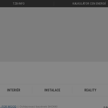
TZB-INFO
KALKULÁTOR CEN ENERGIÍ
INTERIÉR
INSTALACE
REALITY
M, FOR WOOD
Ochlazovací bazének SHOKKI
E-