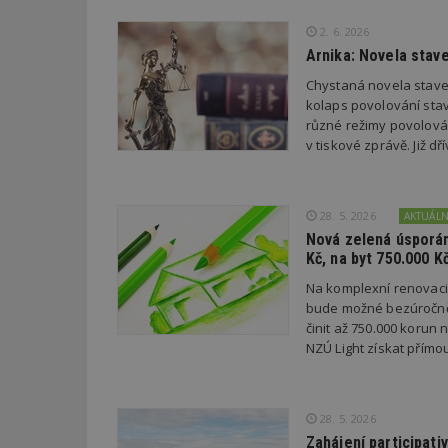
Název
2. 6. 2026
Arnika: Novela stav
_hjIncludedInPa
Chystaná novela stave
kolaps povolování stav
různé režimy povolován
_dc_gtm_UA-53599
v tiskové zprávě. Již 
28. 5. 2026
AKTUÁL
id
Nová zelená úsporám
Kč, na byt 750.000 K
_hjFirstSeen
Na komplexní renovac
bude možné bezúročně 
činit až 750.000 korun
NZÚ Light získat přímo
_hjAbsoluteSessi
28. 5. 2026
counter
Zahájení participati