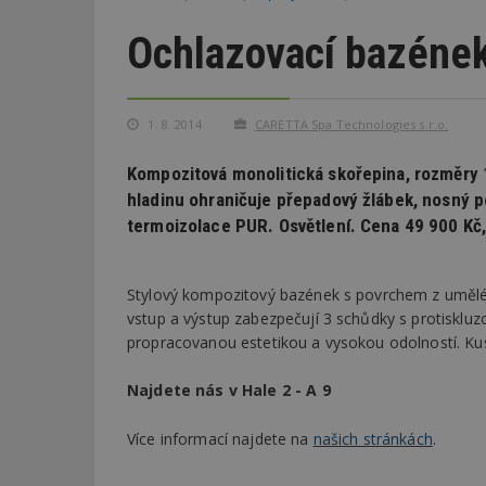
Ochlazovací bazéne
1. 8. 2014
CARETTA Spa Technologies s.r.o.
Kompozitová monolitická skořepina, rozměry 
hladinu ohraničuje přepadový žlábek, nosný p
termoizolace PUR. Osvětlení. Cena 49 900 Kč,
Stylový kompozitový bazének s povrchem z uměl
vstup a výstup zabezpečují 3 schůdky s protiskluz
propracovanou estetikou a vysokou odolností. Ku
Najdete nás v Hale 2 - A 9
Více informací najdete na
našich stránkách
.