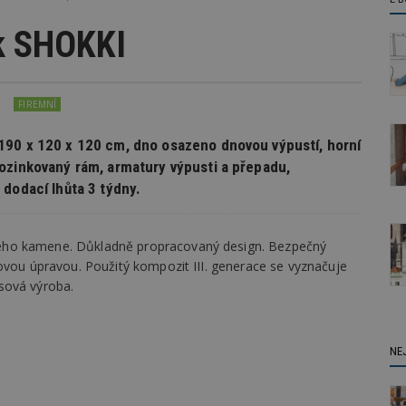
k SHOKKI
FIREMNÍ
190 x 120 x 120 cm, dno osazeno dnovou výpustí, horní
ozinkovaný rám, armatury výpusti a přepadu,
 dodací lhůta 3 týdny.
ého kamene. Důkladně propracovaný design. Bezpečný
ovou úpravou. Použitý kompozit III. generace se vyznačuje
sová výroba.
NE