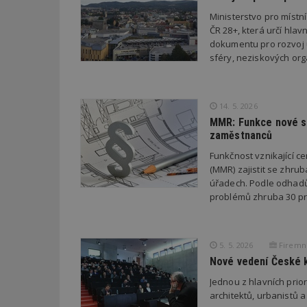
Ministerstvo pro místn
ČR 28+, která určí hlav
__gfp_64b
dokumentu pro rozvoj ú
sféry, neziskových orga
Název
Provider
Pr
Název
Název
/
D
14. 5. 2026
Název
_hjSessionUser_1
Doména
MMR: Funkce nové st
test
.m
tu
_gid
CMID
zaměstnanců
Google
LLC
Gdyn
mobile
ww
.estav.cz
Funkčnost vznikající ce
(MMR) zajistit se zhru
_ga
TDID
Google
sssp_session
c
.e
úřadech. Podle odhadů
LLC
.estav.cz
problémů zhruba 30 pr
ui
VISITOR_INFO1_LI
cct
_hjSession_170189
5. 5. 2026
Firemn
Nové vedení České k
Gtest
uid
Jednou z hlavních pri
C
architektů, urbanistů a