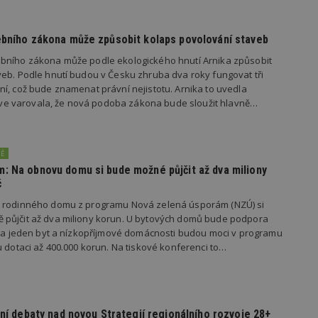
Provider
/
Vyprší
Popis
Doména
ebního zákona může způsobit kolaps povolování staveb
geviewSample
2
Tento soubor cookie je nastaven tak, 
Hotjar Ltd
minuty
Hotjar o tom, zda je tento návštěvník 
www.estav.cz
bního zákona může podle ekologického hnutí Arnika způsobit
vzorkování dat definovaného limitem z
eb. Podle hnutí budou v Česku zhruba dva roky fungovat tři
vašeho webu.
í, což bude znamenat právní nejistotu. Arnika to uvedla
847-1
.estav.cz
53
Tento soubor cookie je přidružen k w
dříve varovala, že nová podoba zákona bude sloužit hlavně…
sekund
Správce značek Google k načtení dalšíc
stránku. Pokud je použit, lze jej považ
nutný, protože bez něj jiné skripty ne
správně. Konec názvu je jedinečné číslo
identifikátorem přidruženého účtu Goog
NĚ
www.estav.cz
1 rok
Tento soubor cookie se používá k vytvá
: Na obnovu domu si bude možné půjčit až dva miliony
uživatele
č
29
Soubor cookie je nastaven tak, aby Hot
Hotjar Ltd
i rodinného domu z programu Nová zelená úsporám (NZÚ) si
minut
začátek cesty uživatele pro celkový poče
.estav.cz
54
Neobsahuje žádné identifikovatelné in
půjčit až dva miliony korun. U bytových domů bude podpora
sekund
 na jeden byt a nízkopříjmové domácnosti budou moci v programu
u dotaci až 400.000 korun. Na tiskové konferenci to…
onInProgress
29
Soubor cookie je nastaven tak, aby Hot
Hotjar Ltd
minut
začátek cesty uživatele pro celkový poče
.estav.cz
54
Neobsahuje žádné identifikovatelné in
sekund
www.estav.cz
29
Tento soubor cookie se používá k vytvá
minut
uživatele
vní debaty nad novou Strategií regionálního rozvoje 28+