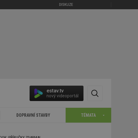
DISKUZE
estav.tv
nový videoportál
DOPRAVNÍ STAVBY
TÉMATA
BOOK: PŘÍRUČKY ZDARMA!