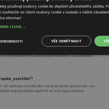
ktivním areálu bývalých kasáren. Současně schválili takzvané
ky používají soubory cookie ke zlepšení uživatelského zážitku. P
ěšnými dražiteli. Řekl to mluvčí radnice Jan Jireš. Z 34
mci vydražili 19 pozemků. Město by za ně mělo získat…
 souhlasíte se všemi soubory cookie v souladu s našimi zásadami
íce informací
TNERS
(1634) →
přípravou kvalitních projektů? Kompetenční centrum
í
ODROBNOSTI
VŠE ODMÍTNOUT
VŠ
ěstům a dalším partnerům pomáhat připravovat kvalitní
é projekty dostupného bydlení a rozvíjet družstevní bydlení
Výkonové
Soubory cílení
Funkční
ch forem bytového trhu vedle bydlení nájemního a vlastnického.
y
soubory
soubory
vropské „eseróčko“?
zv. 28. režimu je na světě. Jde o vznik evropské společnosti – tzv.
 platila stejná pravidla napříč EU, ať už by byla založená
oubory
Výkonové soubory
Soubory cílení
Funkční soubory
Ne
ry cookie umožňují základní funkce webových stránek, jako je přihlášení uživatele
e bez nezbytně nutných souborů cookie správně používat.