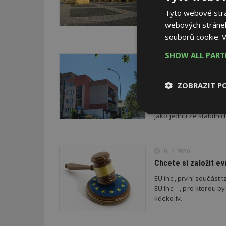
rodinných domků v atra
Tyto webové strán
plánovací smlouvy s úsp
nabízených parcel záje
webových stránek
souborů cookie.
V
SHOW ALL PAR
16. 6. 2026
Kdo pomůže obcím s 
družstevního bydlen
ZOBRAZIT P
Centrum bude obcím, m
a ekonomicky udržiteln
Nezbytně
jako jednu ze stabilní
nutné soubor
10. 6. 2026
Chcete si založit e
EU inc., první součást t
EU Inc. –, pro kterou by
Nezbytně nutné s
kdekoliv.
Nezbytně nutné soubo
Webové stránky nelz