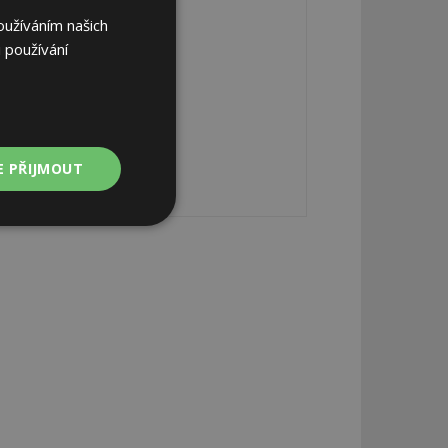
oužíváním našich
 používání
E PŘIJMOUT
Nezařazené
soubory
zařazené soubory
 a správa účtu.