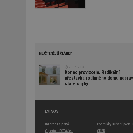
test_cookie
bm2uu
cct
id
ibbid
ibbid
tuuid
c
sid
NEJČTENĚJŠÍ ČLÁNKY
tuuid
20. 7. 2026
Konec provizoria. Radikální
přestavba rodinného domu naprav
tuuid_lu
staré chyby
uu
ESTAV.CZ
uuid
Inzerce na portálu
Podmínky užívání portál
O portálu ESTAV.cz
GDPR