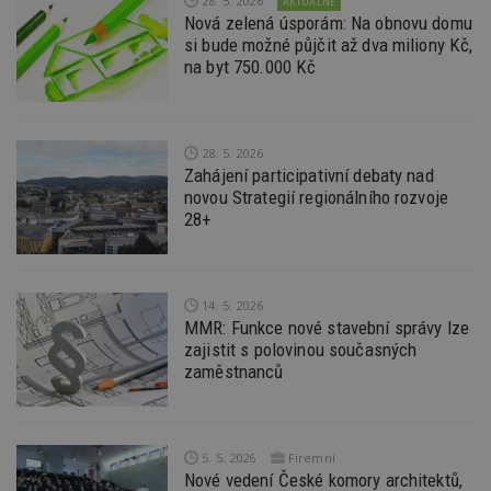
28. 5. 2026
AKTUÁLNĚ
používat.
Nová zelená úsporám: Na obnovu domu
Provider
/
si bude možné půjčit až dva miliony Kč,
Název
Vyprší
P
Doména
na byt 750.000 Kč
_hjIncludedInPageviewSample
2
T
Hotjar Ltd
minuty
co
www.estav.cz
na
ab
Ho
28. 5. 2026
zd
Zahájení participativní debaty nad
ná
z
novou Strategií regionálního rozvoje
vz
28+
d
l
z
st
w
14. 5. 2026
_dc_gtm_UA-53599847-1
.estav.cz
53
T
MMR: Funkce nové stavební správy lze
sekund
co
zajistit s polovinou současných
př
w
zaměstnanců
po
S
Go
da
kó
Po
5. 5. 2026
Firemní
lz
Nové vedení České komory architektů,
z