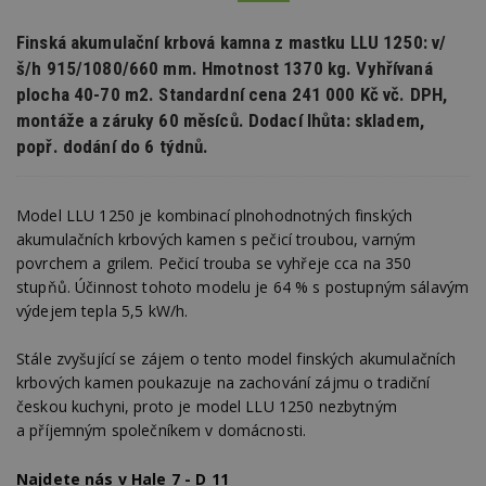
Finská akumulační krbová kamna z mastku LLU 1250: v/
š/h 915/1080/660 mm. Hmotnost 1370 kg. Vyhřívaná
plocha 40-70 m2. Standardní cena 241 000 Kč vč. DPH,
montáže a záruky 60 měsíců. Dodací lhůta: skladem,
popř. dodání do 6 týdnů.
Model LLU 1250 je kombinací plnohodnotných finských
akumulačních krbových kamen s pečicí troubou, varným
povrchem a grilem. Pečicí trouba se vyhřeje cca na 350
stupňů. Účinnost tohoto modelu je 64 % s postupným sálavým
výdejem tepla 5,5 kW/h.
Stále zvyšující se zájem o tento model finských akumulačních
krbových kamen poukazuje na zachování zájmu o tradiční
českou kuchyni, proto je model LLU 1250 nezbytným
a příjemným společníkem v domácnosti.
Najdete nás v Hale 7 - D 11