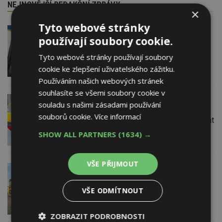
NEJNOVĚJŠÍ REDAKČNÍ ZPRÁVY
×
Tyto webové stránky
29. 6. 2026
používají soubory cookie.
Soutěž Brownfield roku 2026
Tyto webové stránky používají soubory
cookie ke zlepšení uživatelského zážitku.
Používáním našich webových stránek
souhlasíte se všemi soubory cookie v
22. 6. 2026
souladu s našimi zásadami používání
Průzkum: Třetina lidí se špatnou
souborů cookie.
Více informací
dopravou do práce se chce přestěhovat
SHOW ALL PARTNERS
(1634) →
VŠE PŘIJMOUT
18. 6. 2026
ESTAV DOPORUČUJE
Jičín potvrdil výsledky 19 dražeb
pozemků pro rodinné domy v areálu
VŠE ODMÍTNOUT
kasáren
ZOBRAZIT PODROBNOSTI