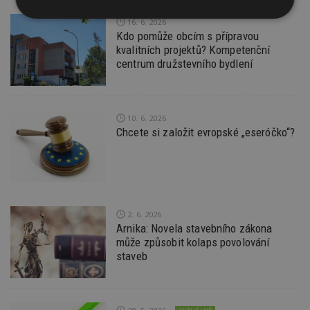
Nezbytně
Výkonové
Soubory
16. 6. 2026
nutné
soubory
cílení
Kdo pomůže obcím s přípravou
soubory
kvalitních projektů? Kompetenční
centrum družstevního bydlení
Funkční soubory
Nezařazené
soubory
10. 6. 2026
Chcete si založit evropské „eseróčko“?
Nezbytně nutné soubory
2. 6. 2026
Výkonové soubory
Soubory cílení
Arnika: Novela stavebního zákona
může způsobit kolaps povolování
Funkční soubory
Nezařazené soubory
staveb
Nezbytně nutné soubory cookie umožňují základní
funkce webových stránek, jako je přihlášení
uživatele a správa účtu. Webové stránky nelze bez
nezbytně nutných souborů cookie správně