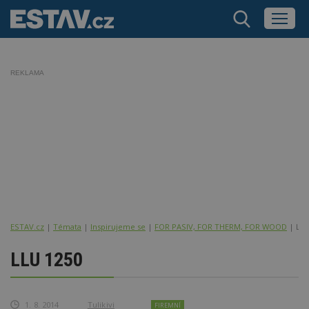
REKLAMA
ESTAV.cz
Témata
Inspirujeme se
FOR PASIV, FOR THERM, FOR WOOD
LLU
LLU 1250
1. 8. 2014
Tulikivi
FIREMNÍ