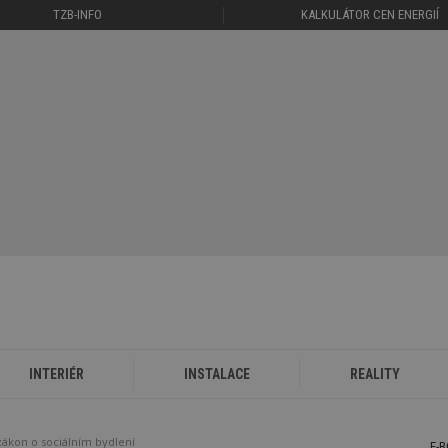
TZB-INFO
KALKULÁTOR CEN ENERGIÍ
INTERIÉR
INSTALACE
REALITY
zákon o sociálním bydlení
E-