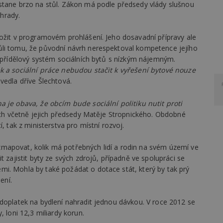
stane brzo na stůl. Zákon má podle předsedy vlády slušnou
ýhrady.
ložit v programovém prohlášení. Jeho dosavadní přípravy ale
ůli tomu, že původní návrh nerespektoval kompetence jejího
a přídělový systém sociálních bytů s nízkým nájemným.
k a sociální práce nebudou stačit k vyřešení bytové nouze
vedla dříve Šlechtová.
a je obava, že obcím bude sociální politiku nutit proti
ých včetně jejich předsedy Matěje Stropnického. Obdobné
, tak z ministerstva pro místní rozvoj.
mapovat, kolik má potřebných lidí a rodin na svém území ve
t zajistit byty ze svých zdrojů, případně ve spolupráci se
i. Mohla by také požádat o dotace stát, který by tak prý
ení.
 doplatek na bydlení nahradit jednou dávkou. V roce 2012 se
, loni 12,3 miliardy korun.