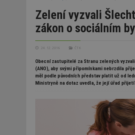
Zelení vyzvali Šlech
zákon o sociálním by
24. 12. 2016
ČTK
Obecní zastupitelé za Stranu zelených vyzvali
(ANO), aby svými připomínkami nebrzdila přijet
měl podle původních představ platit už od le
Ministryně na dotaz uvedla, že její úřad přijet