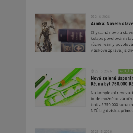
Název
Provider
Pr
2. 6. 2026
Název
Název
/
D
Název
Arnika: Novela stav
_hjSessionUser_1
Doména
test
.m
Chystaná novela stave
tu
_gid
CMID
Google
LLC
kolaps povolování stav
Gdyn
mobile
ww
.estav.cz
různé režimy povolován
v tiskové zprávě. Již 
_ga
TDID
Google
sssp_session
c
.e
LLC
.estav.cz
ui
VISITOR_INFO1_LI
cct
28. 5. 2026
AKTUÁL
Nová zelená úsporám
_hjSession_170189
Kč, na byt 750.000 K
Gtest
uid
Na komplexní renovac
bude možné bezúročně 
C
činit až 750.000 korun
NZÚ Light získat přímo
test_cookie
bm2uu
cct
id
28. 5. 2026
ibbid