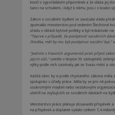
končí s vypořádáním připomínek a že vláda jej do
šanci na schválení, i když k němu jsou i v koalici v
Zákon o sociálním bydlení se zavázala vláda před
zpomalilo ministerstvo pod vedením Šlechtové kv
úřadu v oblasti bytové politiky a byl redukován n
"Teprve v případě, že poskytnutí sociálních dáve
člověka, měl by mu být poskytnut sociální byt,"
u
"Jedním z hlavních argumentů proti přijetí zákon
jejich vůli,"
uvedlo v dopise 50 zastupitelů zelen
výtky podle nich zaznívaly jak ze Svazu měst a obcí
Každá obec by si podle chystaného zákona měla z
spolupráci s úřady práce. Měla by se pro ně pokusi
soukromými majiteli nebo neziskovými organizacem
ušetřil na zvyšujících se sociálních dávkách na bydl
Ministerstvo práce plánuje dosavadní příspěvek a
na příspěvek a doplatek vydalo celkem 7,4 miliardy