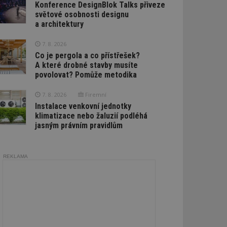
Konference DesignBlok Talks přiveze
světové osobnosti designu
a architektury
7. 8. 2026
Co je pergola a co přístřešek?
A které drobné stavby musíte
povolovat? Pomůže metodika
7. 8. 2026
Firemní
Instalace venkovní jednotky
klimatizace nebo žaluzií podléhá
jasným právním pravidlům
REKLAMA