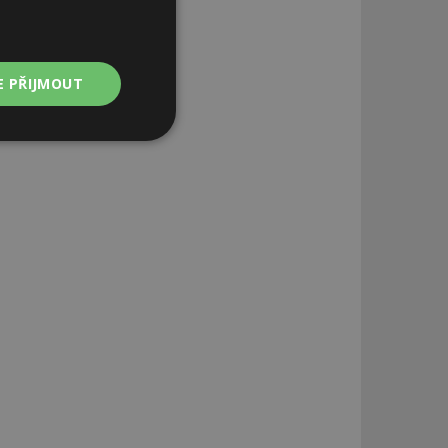
E PŘIJMOUT
Nezařazené
soubory
zařazené soubory
 a správa účtu.
aby informoval
zahrnut do