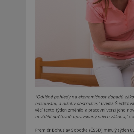
"Odlišné pohledy na ekonomičnost dopadů záko
odsouvání, a nikoliv obstrukce,"
uvedla Šlechtová
věcí tento týden změnilo a pracovní verzi jeho no
neviděli opětovně upravovaný návrh zákona,"
do
Premiér Bohuslav Sobotka (ČSSD) minulý týden uve