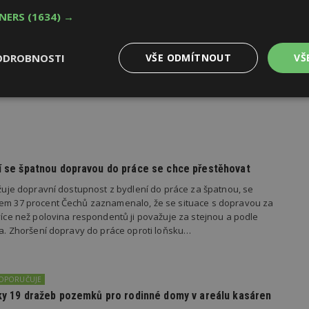
TNERS
(1634) →
oku 2026
ODROBNOSTI
VŠE ODMÍTNOUT
VŠ
yhlásila první ročník soutěže Brownfield roku 2026, která
rojekty revitalizace brownfieldů měst a obcí z celé České
Výkonové
Soubory cílení
Funkční
y
soubory
soubory
dí se špatnou dopravou do práce se chce přestěhovat
važuje dopravní dostupnost z bydlení do práce za špatnou, se
kem 37 procent Čechů zaznamenalo, že se situace s dopravou za
oubory
Výkonové soubory
Soubory cílení
Funkční soubory
Ne
 více než polovina respondentů ji považuje za stejnou a podle
ila. Zhoršení dopravy do práce oproti loňsku…
ry cookie umožňují základní funkce webových stránek, jako je přihlášení uživatele
e bez nezbytně nutných souborů cookie správně používat.
Provider
/
Vyprší
Popis
Doména
DOPORUČUJE
edky 19 dražeb pozemků pro rodinné domy v areálu kasáren
geviewSample
2
Tento soubor cookie je nastaven tak, 
Hotjar Ltd
minuty
Hotjar o tom, zda je tento návštěvník 
www.estav.cz