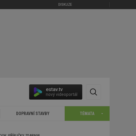
DISKUZE
estav.tv
nový videoportál
DOPRAVNÍ STAVBY
TÉMATA
BOOK: PŘÍRUČKY ZDARMA!