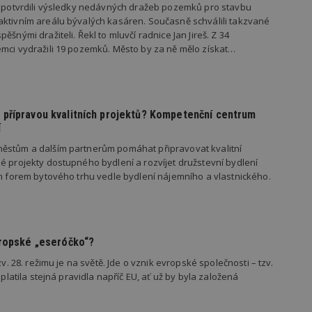
s potvrdili výsledky nedávných dražeb pozemků pro stavbu
vzorkování dat definovaného limitem z
vašeho webu.
ktivním areálu bývalých kasáren. Současně schválili takzvané
ěšnými dražiteli. Řekl to mluvčí radnice Jan Jireš. Z 34
847-1
.estav.cz
53
Tento soubor cookie je přidružen k w
sekund
Správce značek Google k načtení dalšíc
mci vydražili 19 pozemků. Město by za ně mělo získat…
stránku. Pokud je použit, lze jej považ
nutný, protože bez něj jiné skripty ne
správně. Konec názvu je jedinečné číslo
identifikátorem přidruženého účtu Goog
www.estav.cz
1 rok
Tento soubor cookie se používá k vytvá
přípravou kvalitních projektů? Kompetenční centrum
uživatele
í
29
Soubor cookie je nastaven tak, aby Hot
Hotjar Ltd
minut
začátek cesty uživatele pro celkový poče
.estav.cz
ěstům a dalším partnerům pomáhat připravovat kvalitní
54
Neobsahuje žádné identifikovatelné in
é projekty dostupného bydlení a rozvíjet družstevní bydlení
sekund
ch forem bytového trhu vedle bydlení nájemního a vlastnického.
onInProgress
29
Soubor cookie je nastaven tak, aby Hot
Hotjar Ltd
minut
začátek cesty uživatele pro celkový poče
.estav.cz
54
Neobsahuje žádné identifikovatelné in
sekund
www.estav.cz
29
Tento soubor cookie se používá k vytvá
vropské „eseróčko“?
minut
uživatele
53
zv. 28. režimu je na světě. Jde o vznik evropské společnosti – tzv.
sekund
 platila stejná pravidla napříč EU, ať už by byla založená
1 rok
Jedná se o soubor cookie, který slouží k
Google LLC
dalších souborů cookie návštěvníkem 
.estav.cz