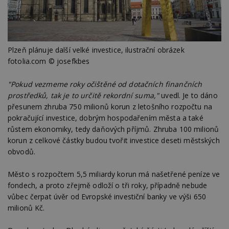
Plzeň plánuje další velké investice, ilustrační obrázek
fotolia.com © josefkbes
"Pokud vezmeme roky očištěné od dotačních finančních
prostředků, tak je to určitě rekordní suma,"
uvedl. Je to dáno
přesunem zhruba 750 milionů korun z letošního rozpočtu na
pokračující investice, dobrým hospodařením města a také
růstem ekonomiky, tedy daňových příjmů. Zhruba 100 milionů
korun z celkové částky budou tvořit investice deseti městských
obvodů.
Město s rozpočtem 5,5 miliardy korun má našetřené peníze ve
fondech, a proto zřejmě odloží o tři roky, případně nebude
vůbec čerpat úvěr od Evropské investiční banky ve výši 650
milionů Kč.