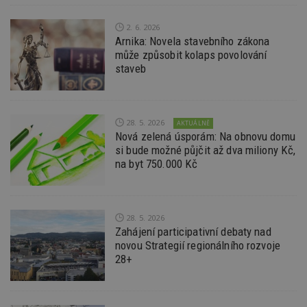
S
Go
da
2. 6. 2026
kó
Po
Arnika: Novela stavebního zákona
lz
může způsobit kolaps povolování
z
staveb
nu
be
sk
f
s
ná
28. 5. 2026
AKTUÁLNĚ
je
Nová zelená úsporám: Na obnovu domu
kt
id
si bude možné půjčit až dva miliony Kč,
p
na byt 750.000 Kč
ú
An
id
www.estav.cz
1 rok
T
co
po
28. 5. 2026
vy
Zahájení participativní debaty nad
se
novou Strategií regionálního rozvoje
_hjFirstSeen
29
S
Hotjar Ltd
28+
minut
je
.estav.cz
54
ab
sekund
sl
ce
pr