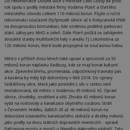
Do rekonstrukce Dlouhé ulice v městské části Lobzy dá příští
rok spolu s podíly městské firmy Vodárna Plzeň a čtvrtého
městského obvodu celkem 110 milionů korun. Půjde o roční
rekonstrukci současné čtyřproudé silnice až k Rokycanské třídě
na dvouproudou komunikaci, kde vzniknou podélná parkovací
stání, zálivy pro MHD a zeleň. Dále Plzeň počítá se zahájením
dvouleté stavby multifunkční haly v areálu TJ Lokomotiva za
120 milionů korun, která bude propojená se současnou halou.
Město v příštích dvou letech také upraví a zprovozní za 50
milionů korun náplavku Radbuzy, kde se mají konat kulturní
akce. Zpevnění břehu, promenáda, odpočinkový travnatý pás
a kavárna by měly být dokončeny v létě 2018. Do opravy
Sedláčkovy ulice, která jako poslední z ulic v centru není
revitalizovaná, dá město s Vodárnou 45 milionů Kč. Opraví
silnice, chodníky, osvětlení a sítě. Zhruba 42 milionů korun
vydá na vodovody a kanalizace obytného souboru Stráň
v Červeném Hrádku, dalších 30 až 40 milionů korun na
dokončení úslavského kanalizačního sběrače a desítky milionů
jako podíly na dvou státních dopravních investicích - opravě
Pattonova mostu a mostů u hlavního vlakového nádraží. Tyto