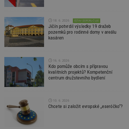
Nezbytně nutné soubory cookie umožňují základní
funkce webových stránek, jako je přihlášení
uživatele a správa účtu. Webové stránky nelze bez
18. 6. 2026
ESTAV DOPORUČUJE
nezbytně nutných souborů cookie správně
Jičín potvrdil výsledky 19 dražeb
používat.
pozemků pro rodinné domy v areálu
Provider
/
kasáren
Název
Vyprší
P
Doména
_hjIncludedInPageviewSample
2
T
Hotjar Ltd
minuty
co
www.estav.cz
na
16. 6. 2026
ab
Ho
Kdo pomůže obcím s přípravou
zd
kvalitních projektů? Kompetenční
ná
z
centrum družstevního bydlení
vz
d
l
z
st
10. 6. 2026
w
Chcete si založit evropské „eseróčko“?
_dc_gtm_UA-53599847-1
.estav.cz
53
T
sekund
co
př
w
po