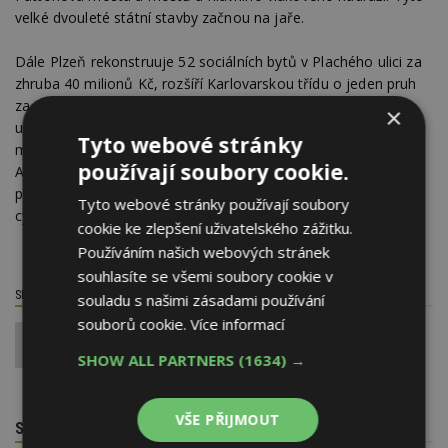
velké dvouleté státní stavby začnou na jaře.
Dále Plzeň rekonstruuje 52 sociálních bytů v Plachého ulici za
zhruba 40 milionů Kč, rozšíří Karlovarskou třídu o jeden pruh
za 30 milionů korun a 22 milionů Kč dá do stavebních úprav
×
ulic Rachtaříkova a Neumannova na Slovanech. Zhruba 14
Tyto webové stránky
milionů korun plánuje vydat na revitalizaci památníku Díky,
používají soubory cookie.
Ameriko!, jehož žulové sloupy letos kvůli nebezpečným
prasklinám odstranilo. Město bude dále prodlužovat
Tyto webové stránky používají soubory
cyklostezky u zoo a mezi Hradištěm a Radobyčicemi.
cookie ke zlepšení uživatelského zážitku.
Používáním našich webových stránek
souhlasíte se všemi soubory cookie v
SDÍLET / HODNOTIT TENTO ČLÁNEK
souladu s našimi zásadami používání
souborů cookie.
Více informací
0
SHOW ALL PARTNERS
(1634) →
VŠE PŘIJMOUT
SOUVISEJÍCÍ TÉMATA