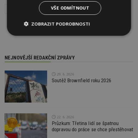
VŠE ODMÍTNOUT
Reality
Stavebnictví v číslech
ZOBRAZIT PODROBNOSTI
Nezbytně
Výkonové
Soubory
nutné
soubory
cílení
soubory
NEJNOVĚJŠÍ REDAKČNÍ ZPRÁVY
Funkční soubory
Nezařazené
29. 6. 2026
soubory
Soutěž Brownfield roku 2026
22. 6. 2026
Nezbytně nutné soubory
Průzkum: Třetina lidí se špatnou
Výkonové soubory
Soubory cílení
dopravou do práce se chce přestěhovat
Funkční soubory
Nezařazené soubory