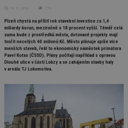
14. 12. 2016
ČTK
Plzeň chystá na příští rok stavební investice za 1,4
miliardy korun, meziročně o 18 procent vyšší. Téměř celá
suma bude z prostředků města, dotované projekty mají
tvořit necelých 40 milionů Kč. Město plánuje spíše více
menších staveb, řekl to ekonomický náměstek primátora
Pavel Kotas (ČSSD). Plány počítají například s opravou
Dlouhé ulice v části Lobzy a se zahájením stavby haly
v areálu TJ Lokomotiva.