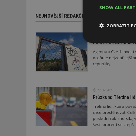
SHOW ALL PAR
NEJNOVĚJŠÍ REDAKČNÍ ZPRÁVY
ZOBRAZIT P
29. 6. 2026
Soutěž Brownfield r
Nezbytně
nutné soubor
Agentura CzechInvest v
oceňuje nejzdařilejší p
republiky.
22. 6. 2026
Nezbytně nutné s
Průzkum: Třetina li
Nezbytně nutné soubo
Třetina lidí, která po
Webové stránky nelz
chce přestěhovat. Cel
poslední rok zhoršila,
Název
šesti procent se zlepš
_hjIncludedInPa