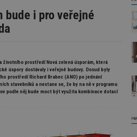
 bude i pro veřejné
áda
a životního prostředí Nová zelená úsporám, která
cké úspory dostávaly i veřejné budovy. Dosud byly
ího prostředí Richard Brabec (ANO) po jednání
lních stavebníků a nestane se, že by na ně v programu
dov podle něj bude moct být využita kombinace dotací
PA