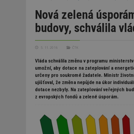
Nová zelená úsporám
budovy, schválila vl
5. 11. 2016
ČTK
Vláda schválila změnu v programu ministerstv
umožní, aby dotace na zateplování a energeti
určeny pro soukromé žadatele. Ministr životn
ujišťoval, že změna nepůjde na úkor individuá
dotace nezbyly. Na zateplování veřejných bu
z evropských fondů a zelené úsporám.