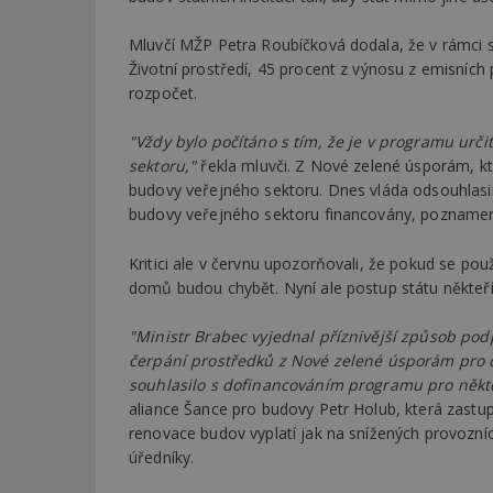
Mluvčí MŽP Petra Roubíčková dodala, že v rámci 
Životní prostředí, 45 procent z výnosu z emisních
rozpočet.
"Vždy bylo počítáno s tím, že je v programu ur
sektoru,"
řekla mluvči. Z Nové zelené úsporám, kt
budovy veřejného sektoru. Dnes vláda odsouhla
budovy veřejného sektoru financovány, poznamen
Kritici ale v červnu upozorňovali, že pokud se pou
domů budou chybět. Nyní ale postup státu někteří 
"Ministr Brabec vyjednal příznivější způsob pod
čerpání prostředků z Nové zelené úsporám pro do
souhlasilo s dofinancováním programu pro někte
aliance Šance pro budovy Petr Holub, která zastup
renovace budov vyplatí jak na snížených provozní
úředníky.