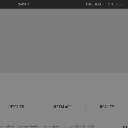
TZB-INFO
KALKULÁTOR CEN ENERGIÍ
INTERIÉR
INSTALACE
REALITY
vá zelená úsporám bude i pro veřejné budovy, schválila vláda
E-