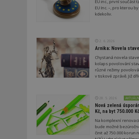
EU inc., první součást t
EU Inc. –, pro kterou by
kdekoliv.
Název
Provider
Pr
Název
Název
/
D
Název
_hjSessionUser_1
Doména
test
.m
tu
_gid
CMID
Google
LLC
2. 6. 2026
Gdyn
mobile
ww
.estav.cz
Arnika: Novela stav
_ga
TDID
Google
sssp_session
c
.e
Chystaná novela stave
LLC
.estav.cz
kolaps povolování stav
ui
různé režimy povolován
VISITOR_INFO1_LI
cct
v tiskové zprávě. Již 
_hjSession_170189
Gtest
uid
28. 5. 2026
AKTUÁL
Nová zelená úsporám
C
Kč, na byt 750.000 K
test_cookie
bm2uu
Na komplexní renovac
bude možné bezúročně 
cct
činit až 750.000 korun
id
ibbid
NZÚ Light získat přímo