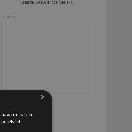
ušetříte. SATJAM rozšiřuje akci
REKLAMA
×
oužíváním našich
 používání