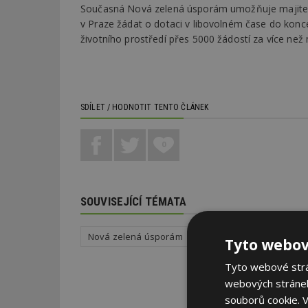
Současná Nová zelená úsporám umožňuje majite
v Praze žádat o dotaci v libovolném čase do konce
životního prostředí přes 5000 žádostí za více než 
SDÍLET / HODNOTIT TENTO ČLÁNEK
0
SOUVISEJÍCÍ TÉMATA
Nová zelená úsporám
Stavba
Tepelné izola
Tyto webov
Tyto webové strán
webových stránek
souborů cookie.
V