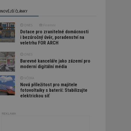
JNOVĚJŠÍ ČLÁNKY
DNES
Firemní
Dotace pro zranitelné domácnosti
i bezúročný úvěr, poradenství na
veletrhu FOR ARCH
DNES
Barevné kanceláře jako zázemí pro
moderní digitální média
VČERA
Nová příležitost pro majitele
fotovoltaiky s baterií: Stabilizujte
elektrickou síť
REKLAMA