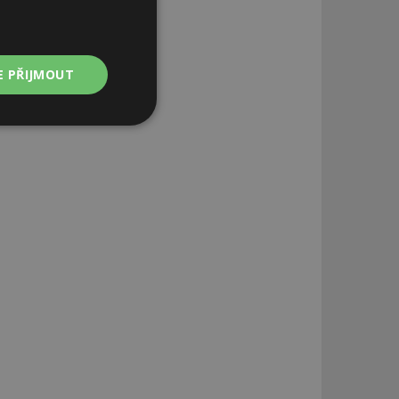
E PŘIJMOUT
Nezařazené
soubory
zařazené soubory
 a správa účtu.
aby informoval
zahrnut do