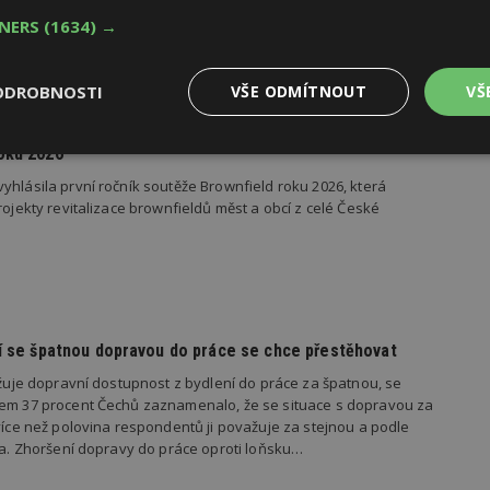
TNERS
(1634) →
ODROBNOSTI
VŠE ODMÍTNOUT
VŠ
oku 2026
Výkonové
Soubory cílení
Funkční
y
soubory
soubory
yhlásila první ročník soutěže Brownfield roku 2026, která
rojekty revitalizace brownfieldů měst a obcí z celé České
oubory
Výkonové soubory
Soubory cílení
Funkční soubory
Ne
dí se špatnou dopravou do práce se chce přestěhovat
ry cookie umožňují základní funkce webových stránek, jako je přihlášení uživatele
važuje dopravní dostupnost z bydlení do práce za špatnou, se
e bez nezbytně nutných souborů cookie správně používat.
kem 37 procent Čechů zaznamenalo, že se situace s dopravou za
Provider
/
 více než polovina respondentů ji považuje za stejnou a podle
Vyprší
Popis
Doména
ila. Zhoršení dopravy do práce oproti loňsku…
geviewSample
2
Tento soubor cookie je nastaven tak, 
Hotjar Ltd
minuty
Hotjar o tom, zda je tento návštěvník 
www.estav.cz