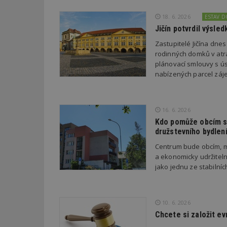
18. 6. 2026
ESTAV 
_dc_gtm_UA-53599
Jičín potvrdil výsl
Zastupitelé Jičína dne
rodinných domků v atra
plánovací smlouvy s úsp
nabízených parcel záje
id
_hjFirstSeen
16. 6. 2026
Kdo pomůže obcím s 
družstevního bydlen
_hjAbsoluteSessi
Centrum bude obcím, m
a ekonomicky udržiteln
jako jednu ze stabilní
counter
10. 6. 2026
__gfp_64b
Chcete si založit e