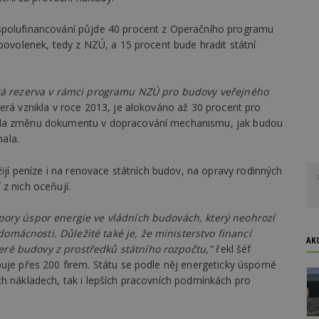
spolufinancování půjde 40 procent z Operačního programu
 povolenek, tedy z NZÚ, a 15 procent bude hradit státní
čitá rezerva v rámci programu NZÚ pro budovy veřejného
erá vznikla v roce 2013, je alokováno až 30 procent pro
sila změnu dokumentu v dopracování mechanismu, jak budou
ala.
žijí peníze i na renovace státních budov, na opravy rodinných
z nich oceňují.
pory úspor energie ve vládních budovách, který neohrozí
mácnosti. Důležité také je, že ministerstvo financí
AK
ré budovy z prostředků státního rozpočtu,"
řekl šéf
uje přes 200 firem. Státu se podle něj energeticky úsporné
ch nákladech, tak i lepších pracovních podmínkách pro