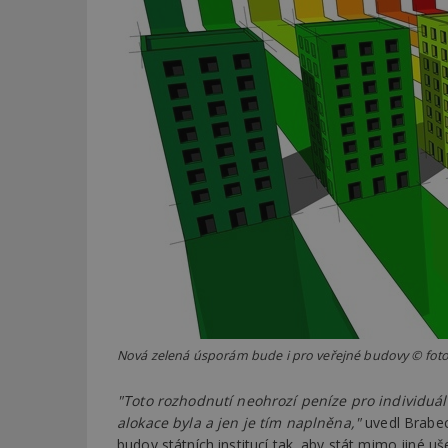
Nová zelená úsporám bude i pro veřejné budovy © foto
"Toto rozhodnutí neohrozí peníze pro individuál
alokace byla a jen je tím naplněna,"
uvedl Brabec
budov státních institucí tak, aby stát mimo jiné uš