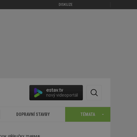
DISKUZE
estav.tv
nový videoportál
DOPRAVNÍ STAVBY
TÉMATA
BOOK: PŘÍRUČKY ZDARMA!