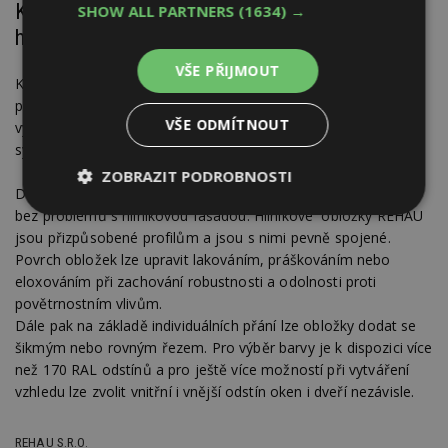
KALEIDO COVER – Mnohostranné využití
SHOW ALL PARTNERS
(1634) →
hliníkových obložek pro ušlechtilý vzhled
VŠE PŘIJMOUT
KALEIDO COVER v sobě přináší další architektonický vrchol:
přes 50 individuálních tvarů hliníkových obložek umožní
VŠE ODMÍTNOUT
vytvoření oken a dveří z vybraných plastových profilových
systémů REHAU téměř bez barevných omezení.
ZOBRAZIT PODROBNOSTI
Díky perfektnímu hliníkovému vzhledu lze okna opticky sladit
bez problémů s hliníkovou fasádou. Hliníkové obložky REHAU
Nezbytně
Výkonové
Soubory
nutné
soubory
cílení
jsou přizpůsobené profilům a jsou s nimi pevně spojené.
soubory
Povrch obložek lze upravit lakováním, práškováním nebo
eloxováním při zachování robustnosti a odolnosti proti
povětrnostním vlivům.
Dále pak na základě individuálních přání lze obložky dodat se
Funkční soubory
Nezařazené
soubory
šikmým nebo rovným řezem. Pro výběr barvy je k dispozici více
než 170 RAL odstínů a pro ještě více možností při vytváření
vzhledu lze zvolit vnitřní i vnější odstín oken i dveří nezávisle.
REHAU S.R.O.