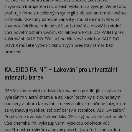
s vysokou kompetencí i v oblasti výzkumu a vývoje. Vedle toho
profituje firma z nesčetných synergií z oblasti automobilového
průmyslu. Všechny barevné varianty jsou stále na světle, se
snadnou údržbou, odolné vůči poškrábání a obzvlášť odolné
vůči povětrnostním vlivům. Od lakování KALEIDO PAINT přes
kašírování KALEIDO FOIL až po hliníkové obložky KALEIDO
COVER můžete vytvořit okno svých představ téměř bez
omezení.
KALEIDO PAINT – Lakování pro univerzální
intenzitu barev
REHAU vám nabízí dodávku lakovaných profilů již ze závodu.
Vyladěním vlastní chemie a aplikační techniky s dlouholetými
partnery z oboru lakování jsme vyvinuli velmi účinné laky, které
se vyznačují vysokou stálostí barev a stabilitou vůči UV-záření.
Používáme dvousložlokové laky (2K-laky) na vodní bázi odolné
vůči chemikáliím. Vykazují velmi vysokou odolnost vůči
povětrnostním vlivům a pevný povrch. Jsou ředitelné vodou