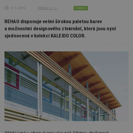
8. 9. 2016
REHAU s.r.o.
FIREMNÍ
REHAU disponuje velmi širokou paletou barev
a možnostmi designového ztvárnění, která jsou nyní
sjednocená v kolekci KALEIDO COLOR.
REHAU má v oboru barev více než 30letou zkušenost