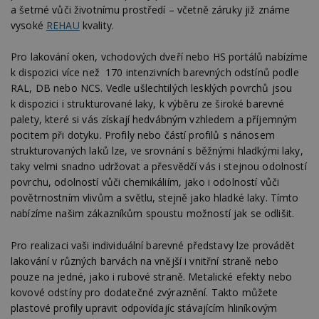
a šetrné vůči životnímu prostředí – včetně záruky již známe
vysoké
REHAU
kvality.
Pro lakování oken, vchodových dveří nebo HS portálů nabízíme
k dispozici více než 170 intenzivních barevných odstínů podle
RAL, DB nebo NCS. Vedle ušlechtilých lesklých povrchů jsou
k dispozici i strukturované laky, k výběru ze široké barevné
palety, které si vás získají hedvábným vzhledem a příjemným
pocitem při dotyku. Profily nebo částí profilů s nánosem
strukturovaných laků lze, ve srovnání s běžnými hladkými laky,
taky velmi snadno udržovat a přesvědčí vás i stejnou odolností
povrchu, odolností vůči chemikáliím, jako i odolností vůči
povětrnostním vlivům a světlu, stejně jako hladké laky. Tímto
nabízíme našim zákazníkům spoustu možností jak se odlišit.
Pro realizaci vaši individuální barevné představy lze provádět
lakování v různých barvách na vnější i vnitřní straně nebo
pouze na jedné, jako i rubové straně. Metalické efekty nebo
kovové odstíny pro dodatečné zvýraznění. Takto můžete
plastové profily upravit odpovídajíc stávajícím hliníkovým