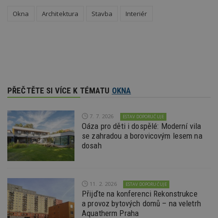
w
Okna
Architektura
Stavba
Interiér
_dc_gtm_UA-53599847-1
.estav.cz
53
T
sekund
co
př
w
po
S
Go
da
kó
Po
lz
PŘEČTĚTE SI VÍCE K TÉMATU
OKNA
z
nu
be
sk
7. 7. 2026
f
ESTAV DOPORUČUJE
s
Oáza pro děti i dospělé: Moderní vila
ná
se zahradou a borovicovým lesem na
je
kt
dosah
id
p
ú
An
11. 2. 2026
ESTAV DOPORUČUJE
id
www.estav.cz
1 rok
T
co
Přijďte na konferenci Rekonstrukce
po
a provoz bytových domů – na veletrh
vy
Aquatherm Praha
se