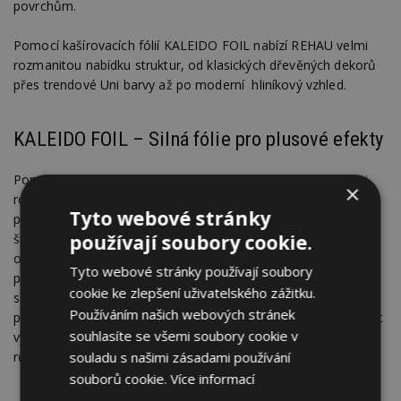
povrchům.
Pomocí kašírovacích fólií KALEIDO FOIL nabízí REHAU velmi
rozmanitou nabídku struktur, od klasických dřevěných dekorů
přes trendové Uni barvy až po moderní hliníkový vzhled.
KALEIDO FOIL – Silná fólie pro plusové efekty
Pomocí kašírovacích fólií KALEIDO FOIL nabízí REHAU velmi
×
rozmanitou nabídku struktur, od klasických dřevěných dekorů
Tyto webové stránky
přes trendové Uni barvy až po moderní hliníkový vzhled. Díky
používají soubory cookie.
široké barevné nabídce přes 80 různých dekorů, které
odpovídají aktuálním trendům, vzniká mnohostranná oblast
Tyto webové stránky používají soubory
použití. Na základě rozsáhlého programu standardního
cookie ke zlepšení uživatelského zážitku.
sortimentu skladem, můžeme velmi rychle reagovat na
Používáním našich webových stránek
poptávky v krátké lhůtě. Samozřejmě i tady nabízíme možnost
souhlasíte se všemi soubory cookie v
využití jednostranné nebo oboustranné aplikace – i využití
souladu s našimi zásadami používání
různých fólií.
souborů cookie.
Více informací