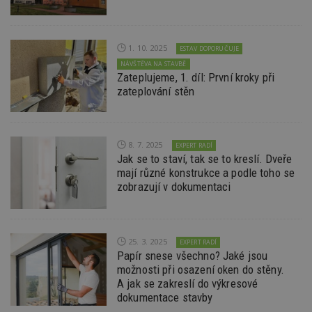
_hjFirstSeen
29
S
Hotjar Ltd
minut
je
.estav.cz
54
ab
sekund
sl
1. 10. 2025
ESTAV DOPORUČUJE
ce
pr
NÁVŠTĚVA NA STAVBĚ
po
Zateplujeme, 1. díl: První kroky při
N
zateplování stěn
ž
id
i
_hjAbsoluteSessionInProgress
29
S
Hotjar Ltd
minut
je
.estav.cz
8. 7. 2025
EXPERT RADÍ
54
ab
Jak se to staví, tak se to kreslí. Dveře
sekund
sl
ce
mají různé konstrukce a podle toho se
pr
zobrazují v dokumentaci
po
N
ž
id
i
25. 3. 2025
EXPERT RADÍ
counter
www.estav.cz
29
T
Papír snese všechno? Jaké jsou
minut
co
53
po
možnosti při osazení oken do stěny.
sekund
vy
A jak se zakreslí do výkresové
se
dokumentace stavby
__gfp_64b
1 rok
Je
Google LLC