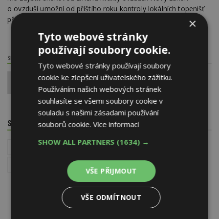
o ovzduší umožní od příštího roku kontroly lokálních topenišť
přímo v domácnostech.
×
Tyto webové stránky
používají soubory cookie.
SDÍLET / HODNOTIT TENTO ČLÁNEK
Tyto webové stránky používají soubory
cookie ke zlepšení uživatelského zážitku.
0
Používáním našich webových stránek
souhlasíte se všemi soubory cookie v
souladu s našimi zásadami používání
SOUVISEJÍCÍ TÉMATA
souborů cookie.
Více informací
SHOW ALL PARTNERS
(1634) →
Vytápění domu a zdroje tepla
Instalace - TZB
Nová zelená úsporám
VŠE PŘIJMOUT
VŠE ODMÍTNOUT