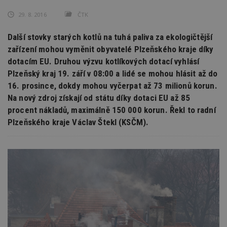
29. 8. 2016
ČTK
Další stovky starých kotlů na tuhá paliva za ekologičtější
zařízení mohou vyměnit obyvatelé Plzeňského kraje díky
dotacím EU. Druhou výzvu kotlíkových dotací vyhlásí
Plzeňský kraj 19. září v 08:00 a lidé se mohou hlásit až do
16. prosince, dokdy mohou vyčerpat až 73 milionů korun.
Na nový zdroj získají od státu díky dotaci EU až 85
procent nákladů, maximálně 150 000 korun. Řekl to radní
Plzeňského kraje Václav Štekl (KSČM).