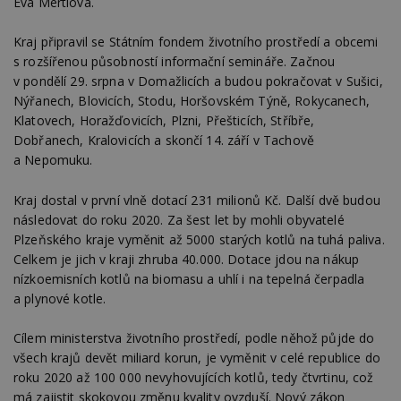
Eva Mertlová.
Kraj připravil se Státním fondem životního prostředí a obcemi
s rozšířenou působností informační semináře. Začnou
v pondělí 29. srpna v Domažlicích a budou pokračovat v Sušici,
Nýřanech, Blovicích, Stodu, Horšovském Týně, Rokycanech,
Klatovech, Horažďovicích, Plzni, Přešticích, Stříbře,
Dobřanech, Kralovicích a skončí 14. září v Tachově
a Nepomuku.
Kraj dostal v první vlně dotací 231 milionů Kč. Další dvě budou
následovat do roku 2020. Za šest let by mohli obyvatelé
Plzeňského kraje vyměnit až 5000 starých kotlů na tuhá paliva.
Celkem je jich v kraji zhruba 40.000. Dotace jdou na nákup
nízkoemisních kotlů na biomasu a uhlí i na tepelná čerpadla
a plynové kotle.
Cílem ministerstva životního prostředí, podle něhož půjde do
všech krajů devět miliard korun, je vyměnit v celé republice do
roku 2020 až 100 000 nevyhovujících kotlů, tedy čtvrtinu, což
má zajistit skokovou změnu kvality ovzduší. Nový zákon