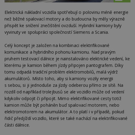
Elektrická nákladní vozidla spotřebují o polovinu méně energie
než běžné spalovací motory a do budoucna by měly výrazně
přispět ke snížení znečištění ovzduší. Hybridní kamiony byly
vyvinuty ve spolupráci společností Siemens a Scania.
Celý koncept je založen na kombinaci elektrifikované
komunikace a hybridního pohonu kamionu. Nad pravým
pruhem testovací dálnice je nainstalováno elektrické vedení, ke
kterému je kamion během jízdy připojen pantografem. Díky
tomu odpadá tradiční problém elektromobilů, malá výdrž
akumulátorů. Místo toho, aby si kamiony vozily energii
s sebou, si ji jednoduše za jízdy odeberou přímo ze sítě. Na
rozdíl od například trolejbusů se ale vozidlo může od vedení
kdykoliv odpojit či připojit. Mimo elektrifikované cesty totiž
kamion může být poháněn buď spalovací motorem, nebo
elektromotorem na akumulátor. A to platí i v případě, pokud
řidič předjíždí vozidlo, které se také nachází na elektrifikované
části dálnice.