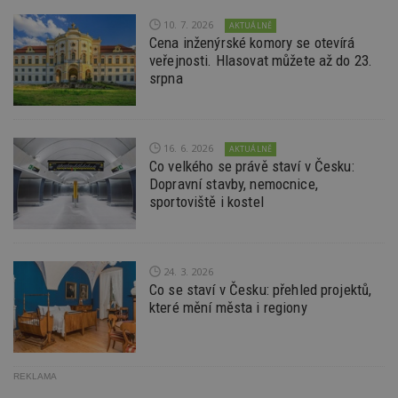
minut
je
.estav.cz
54
ab
10. 7. 2026
AKTUÁLNĚ
sekund
sl
Cena inženýrské komory se otevírá
ce
veřejnosti. Hlasovat můžete až do 23.
pr
po
srpna
N
ž
id
i
16. 6. 2026
_hjAbsoluteSessionInProgress
29
S
Hotjar Ltd
AKTUÁLNĚ
minut
je
.estav.cz
Co velkého se právě staví v Česku:
54
ab
Dopravní stavby, nemocnice,
sekund
sl
ce
sportoviště i kostel
pr
po
N
ž
id
24. 3. 2026
i
Co se staví v Česku: přehled projektů,
counter
www.estav.cz
29
T
které mění města i regiony
minut
co
53
po
sekund
vy
se
__gfp_64b
1 rok
Je
Google LLC
REKLAMA
so
.estav.cz