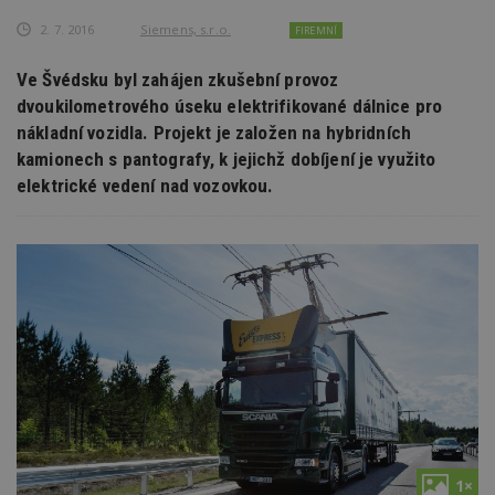
2. 7. 2016
Siemens, s.r.o.
FIREMNÍ
Ve Švédsku byl zahájen zkušební provoz
dvoukilometrového úseku elektrifikované dálnice pro
nákladní vozidla. Projekt je založen na hybridních
kamionech s pantografy, k jejichž dobíjení je využito
elektrické vedení nad vozovkou.
1×