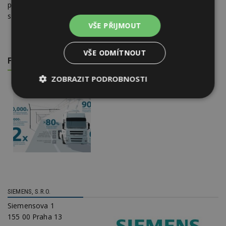
podepsána společnost Siemens, která tentokrát spolupracuje
s výrobcem vozů Volvo.
VŠE PŘIJMOUT
VŠE ODMÍTNOUT
FOTOGALERIE
ZOBRAZIT PODROBNOSTI
Nezbytně
Výkonové
Soubory
nutné
soubory
cílení
soubory
Funkční soubory
Nezařazené
soubory
SIEMENS, S.R.O.
Siemensova 1
155 00 Praha 13