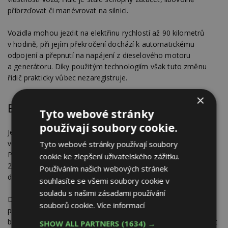
přibrzďovat či manévrovat na silnici.
Vozidla mohou jezdit na elektřinu rychlostí až 90 kilometrů
v hodině, při jejím překročení dochází k automatickému
odpojení a přepnutí na napájení z dieselového motoru
a generátoru. Díky použitým technologiím však tuto změnu
řidič prakticky vůbec nezaregistruje.
×
Bezemisní doprava
Tyto webové stránky
používají soubory cookie.
Jedním ze švédských národních cílů je zavést do roku 2030
vozový park, který bude zcela nezávislý na fosilních palivech.
Tyto webové stránky používají soubory
Přechod celé společnosti by se pak měl uskutečnit do roku
cookie ke zlepšení uživatelského zážitku.
2050. A právět tyto cíle inspirovaly projektu elektrifikovaných
Používáním našich webových stránek
dálnic.
souhlasíte se všemi soubory cookie v
souladu s našimi zásadami používání
Další elektrifikovaná dálnice, která má přispět k zefektivnění
souborů cookie.
Více informací
přepravy nákladu mezi Los Angeles a přístavem Long Beach,
by se měla otevřít příští rok v Kalifornii. Pod projektem je opět
SHOW ALL PARTNERS
(1634) →