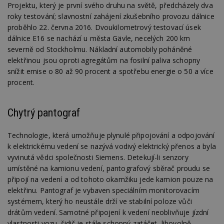
Projektu, který je první svého druhu na světě, předcházely dva
roky testování; slavnostní zahájení zkušebního provozu dálnice
proběhlo 22. června 2016. Dvoukilometrový testovací úsek
dálnice E16 se nachází u města Gävle, necelých 200 km
severně od Stockholmu. Nákladní automobily poháněné
elektřinou jsou oproti agregátům na fosilní paliva schopny
snížit emise o 80 až 90 procent a spotřebu energie o 50 a více
procent.
Chytrý pantograf
Technologie, která umožňuje plynulé připojování a odpojování
k elektrickému vedení se nazývá vodivý elektrický přenos a byla
vyvinutá vědci společnosti Siemens. Detekují-li senzory
umístěné na kamionu vedení, pantografový sběrač proudu se
připojí na vedení a od tohoto okamžiku jede kamion pouze na
elektřinu. Pantograf je vybaven speciálním monitorovacím
systémem, který ho neustále drží ve stabilní poloze vůči
drátům vedení. Samotné připojení k vedení neoblivňuje jízdní
vlastnosti vozu, řidič je stále schopný zatáčet, libovolně