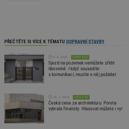
_dc_gtm_UA-53599847-1
.estav.cz
53
T
sekund
co
př
w
po
S
Go
da
kó
Po
PŘEČTĚTE SI VÍCE K TÉMATU
DOPRAVNÍ STAVBY
lz
z
nu
be
4. 8. 2026
EXPERT RADÍ
sk
Sjezd na pozemek nemůžete zřídit
f
s
libovolně. I když sousedíte
ná
s komunikací, musíte o něj požádat
je
kt
id
p
ú
An
24. 7. 2026
AKTUÁLNĚ
Česká cena za architekturu: Porota
id
www.estav.cz
1 rok
T
vybrala finalisty. Hlasovat můžete i vy!
co
po
vy
se
_hjFirstSeen
29
S
Hotjar Ltd