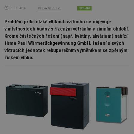
1. 9. 2014
ROSA In. s.r.o.
FIREMNÍ
Problém příliš nízké vlhkosti vzduchu se objevuje
v místnostech budov s řízeným větráním v zimním období.
Kromě částečných řešení (např. květiny, akvárium) nabízí
firma Paul Wärmerückgewinnung GmbH. řešení u svých
větracích jednotek rekuperačním výměníkem se zpětným
ziskem vlhka.