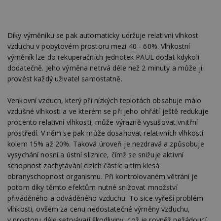
Díky výměníku se pak automaticky udržuje relativní vlhkost
vzduchu v pobytovém prostoru mezi 40 - 60%. Vlhkostní
výměník lze do rekuperačních jednotek PAUL dodat kdykoli
dodatečně. Jeho výměna netrvá déle než 2 minuty a může ji
provést každý uživatel samostatně.
Venkovní vzduch, který při nízkých teplotách obsahuje málo
vzdušné vlhkosti a ve kterém se při jeho ohřátí ještě redukuje
procento relativní vlhkosti, může výrazně vysušovat vnitřní
prostředí. V něm se pak může dosahovat relativních vlhkostí
kolem 15% až 20%. Taková úroveň je nezdravá a způsobuje
vysychání nosní a ústní sliznice, čímž se snižuje aktivní
schopnost zachytávání cizích částic a tím klesá
obranyschopnost organismu. Při kontrolovaném větrání je
potom díky těmto efektům nutné snižovat množství
přiváděného a odváděného vzduchu. To sice vyřeší problém
vlhkosti, ovšem za cenu nedostatečné výměny vzduchu,
v prostoru déle setrvávají škodliviny, což je rovněž nežádoucí.