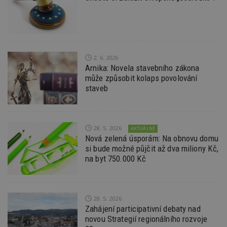
kt
id
p
ú
An
id
www.estav.cz
1 rok
T
co
2. 6. 2026
po
Arnika: Novela stavebního zákona
vy
se
může způsobit kolaps povolování
staveb
_hjFirstSeen
29
S
Hotjar Ltd
minut
je
.estav.cz
54
ab
sekund
sl
ce
pr
28. 5. 2026
AKTUÁLNĚ
po
Nová zelená úsporám: Na obnovu domu
N
si bude možné půjčit až dva miliony Kč,
ž
id
na byt 750.000 Kč
i
_hjAbsoluteSessionInProgress
29
S
Hotjar Ltd
minut
je
.estav.cz
54
ab
sekund
sl
28. 5. 2026
ce
Zahájení participativní debaty nad
pr
novou Strategií regionálního rozvoje
po
N