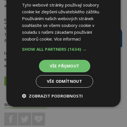
Tyto webové stránky používají soubory
a odvodem vzduchu zaručuje maximálně hygienický provoz.
cookie ke zlepšení uživatelského zážitku.
Používáním našich webových stránek
ROSA IN. S.R.O.
souhlasíte se všemi soubory cookie v
Ve žlíbku 2196
souladu s našimi zásadami používání
190 00 Praha 9 - Horní
souborů cookie.
Více informací
Počernice
SHOW ALL PARTNERS
(1634) →
telefon:
+420 776 251 002
e-mail:
info@rosain.cz
web:
www.rosain.cz
VŠE PŘIJMOUT
VŠE ODMÍTNOUT
VÍCE O FIRMĚ
VYŽÁDAT DALŠÍ INFORMACE
ZOBRAZIT PODROBNOSTI
SDÍLET / HODNOTIT TENTO ČLÁNEK
Nezbytně
Výkonové
Soubory
nutné
soubory
cílení
soubory
0