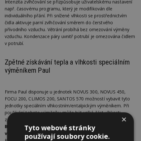
Intenzita zvlhčování se přizpůsobuje uživatelskému nastavení
např. časovému programu, který je modifikován dle
individuálního přání. Při snížené vlhkosti se prostřednictvím
čidla aktivuje parní zvlhčování směrem do čerstvého
přívodního vzduchu. Větrání probíhá bez omezování výměny
vzduchu. Kondenzace páry uvnitř potrubí je omezována čidlem
v potrubí.
Zpětné získávání tepla a vlhkosti speciálním
výměníkem Paul
Firma Paul disponuje u jednotek NOVUS 300, NOVUS 450,
FOCU 200, CLIMOS 200, SANTOS 570 možností vybavit tyto
jednotky speciálním vlhkostním/entalpickým výměníkem. Při
používání tohoto výměníku může být velká část vlhkosti
×
z odváděného vzduchu získána zpět do vzduchu přiváděného.
Tyto webové stránky
Byty s malou produkcí vlhkosti a tomu odpovídající
vzdušnou vlhkostí tím docílí výrazného zlepšení.
používají soubory cookie.
Konstrukce výměníku s důsledně odděleným přívodem