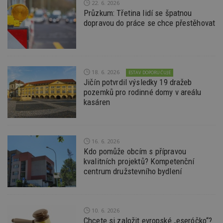
22. 6. 2026
na
ab
Průzkum: Třetina lidí se špatnou
Ho
dopravou do práce se chce přestěhovat
zd
ná
z
vz
d
l
z
18. 6. 2026
ESTAV DOPORUČUJE
st
Jičín potvrdil výsledky 19 dražeb
w
pozemků pro rodinné domy v areálu
_dc_gtm_UA-53599847-1
.estav.cz
53
T
kasáren
sekund
co
př
w
po
S
Go
16. 6. 2026
da
Kdo pomůže obcím s přípravou
kó
Po
kvalitních projektů? Kompetenční
lz
centrum družstevního bydlení
z
nu
be
sk
f
s
10. 6. 2026
ná
Chcete si založit evropské „eseróčko“?
je