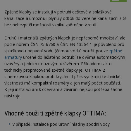
Zpětné klapky se instalují v potrubí dešťové a splaškové
kanalizace a umožňují plynulý odtok do veřejné kanalizační sítě
bez nebezpečí možnosti vzniku zpětného vzdutí.
Druhů i materiálů zpětných klapek je nepřeberné množství, ale
podle norem ČSN 75 6760 a ČSN EN 13564-1 je povoleno pro
splaškovou odpadní vodu (černou vodu) použít pouze
zpětné
armatury
určené do ležatého potrubí se dvěma automatickými
uzávěry a jedním nouzovým uzávěrem. Příkladem takto
technicky propracované zpětné klapky je OTTIMA 2
s nerezovou klapkou proti krysám. I přes vynikající technické
vlastnosti má kompaktní rozměry a jen malý počet součástí.
K její instalaci ani k otevírání a zavírání nejsou potřeba žádné
nástroje.
Vhodné použití zpětné klapky OTTIMA:
v případě instalace pod úrovní hladiny spodní vody