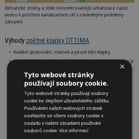
Klimatické změny a stále koncentrovanější urbanizace často
vedou k přetížení kanalizačních sítí s následnými problémy
zatopení.
Výhody
zpětné klapky OTTIMA
Kvalitní zpracování, masivní a pevné tělo klapky
Kompaktní rozměry umožňují instalaci i v případech, kdy je
×
k dispozici málo prostoru nebo v blízkosti stěn
Tyto webové stránky
Žádné šrouby, ale páčkové rychlouzávěry
používají soubory cookie.
Odolnost korozi
Tyto webové stránky používají soubory
Možnost aretace klapky
cookie ke zlepšení uživatelského zážitku.
Zkušební zátka – pro standardizovanou zkoušku těsnosti
Používáním našich webových stránek
potrubí
souhlasíte se všemi soubory cookie v
Dimenze d 110, 125 a 160 mm.
souladu s našimi zásadami používání
souborů cookie.
Více informací