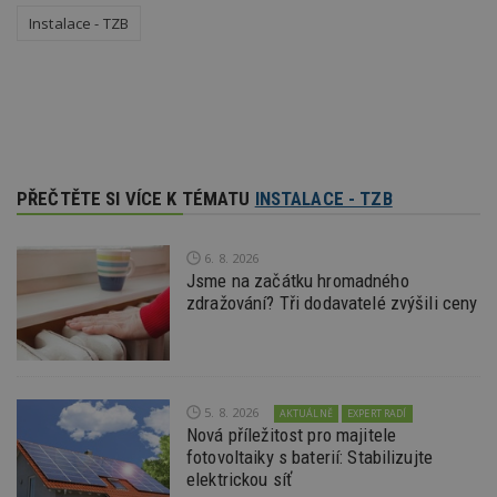
_hjFirstSeen
29
S
Hotjar Ltd
Instalace - TZB
minut
je
.estav.cz
54
ab
sekund
sl
ce
pr
po
N
ž
id
i
PŘEČTĚTE SI VÍCE K TÉMATU
INSTALACE - TZB
_hjAbsoluteSessionInProgress
29
S
Hotjar Ltd
minut
je
.estav.cz
54
ab
sekund
sl
6. 8. 2026
ce
Jsme na začátku hromadného
pr
po
zdražování? Tři dodavatelé zvýšili ceny
N
ž
id
i
counter
www.estav.cz
29
T
minut
co
5. 8. 2026
AKTUÁLNĚ
EXPERT RADÍ
53
po
Nová příležitost pro majitele
sekund
vy
se
fotovoltaiky s baterií: Stabilizujte
elektrickou síť
__gfp_64b
1 rok
Je
Google LLC