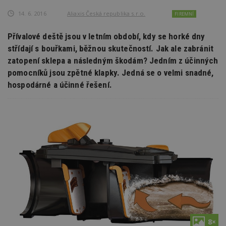
14. 6. 2016
Aliaxis Česká republika s.r.o.
FIREMNÍ
Přívalové deště jsou v letním období, kdy se horké dny
střídají s bouřkami, běžnou skutečností. Jak ale zabránit
zatopení sklepa a následným škodám? Jedním z účinných
pomocníků jsou zpětné klapky. Jedná se o velmi snadné,
hospodárné a účinné řešení.
8×