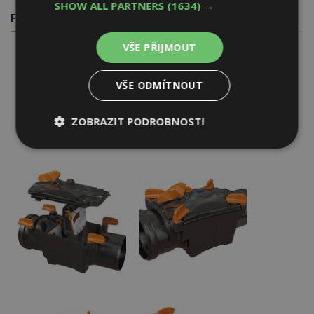
SHOW ALL PARTNERS
(1634) →
FOTOGALERIE
VŠE PŘIJMOUT
VŠE ODMÍTNOUT
ZOBRAZIT PODROBNOSTI
Nezbytně
Výkonové
Soubory
nutné
soubory
cílení
soubory
Funkční soubory
Nezařazené
soubory