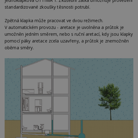
jednoklapková OTTIMA 1. Zkušební zátka umožňuje provedení
standardizované zkoušky těsnosti potrubí.
Zpětná klapka může pracovat ve dvou režimech.
V automatickém provozu - aretace je uvolněna a průtok je
umožněn jedním směrem, nebo s ruční aretací, kdy jsou klapky
pomocí páky aretace zcela uzavřeny, a průtok je znemožněn
oběma směry.