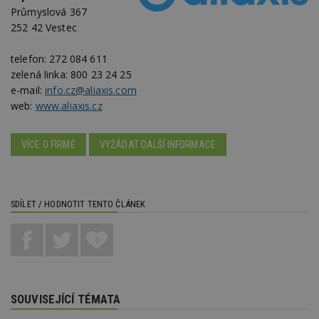
Průmyslová 367
_dc_gtm_UA-53599847-1
.estav.cz
53
T
252 42 Vestec
sekund
co
př
w
telefon:
272 084 611
po
S
zelená linka:
800 23 24 25
Go
e-mail:
info.cz@aliaxis.com
da
kó
web:
www.aliaxis.cz
Po
lz
z
nu
VÍCE O FIRMĚ
VYŽÁDAT DALŠÍ INFORMACE
be
sk
f
s
ná
je
SDÍLET / HODNOTIT TENTO ČLÁNEK
kt
id
p
ú
0
An
id
www.estav.cz
1 rok
T
co
po
SOUVISEJÍCÍ TÉMATA
vy
se