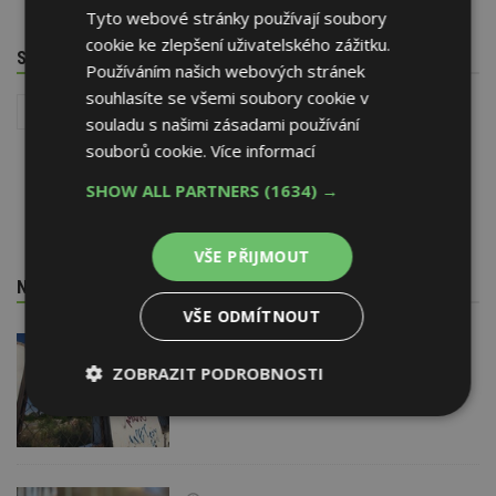
Tyto webové stránky používají soubory
cookie ke zlepšení uživatelského zážitku.
SOUVISEJÍCÍ TÉMATA
Používáním našich webových stránek
souhlasíte se všemi soubory cookie v
Architektura
Reality
souladu s našimi zásadami používání
souborů cookie.
Více informací
SHOW ALL PARTNERS
(1634) →
VŠE PŘIJMOUT
NEJNOVĚJŠÍ REDAKČNÍ ZPRÁVY
VŠE ODMÍTNOUT
29. 6. 2026
Soutěž Brownfield roku 2026
ZOBRAZIT PODROBNOSTI
Nezbytně
Výkonové
Soubory
nutné
soubory
cílení
soubory