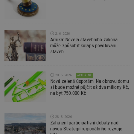
na
ab
Ho
zd
ná
z
vz
d
2. 6. 2026
l
Arnika: Novela stavebního zákona
z
st
může způsobit kolaps povolování
w
staveb
_dc_gtm_UA-53599847-1
.estav.cz
53
T
sekund
co
př
w
po
28. 5. 2026
AKTUÁLNĚ
S
Nová zelená úsporám: Na obnovu domu
Go
si bude možné půjčit až dva miliony Kč,
da
kó
na byt 750.000 Kč
Po
lz
z
nu
be
sk
28. 5. 2026
f
Zahájení participativní debaty nad
s
novou Strategií regionálního rozvoje
ná
je