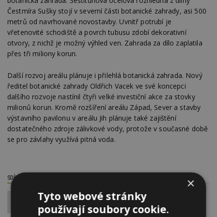
botanická zahrada. Šestitunová ocelová rozhledna z dílny
Čestmíra Sušky stojí v severní části botanické zahrady, asi 500
metrů od navrhované novostavby. Uvnitř potrubí je
vřetenovité schodiště a povrch tubusu zdobí dekorativní
otvory, z nichž je možný výhled ven. Zahrada za dílo zaplatila
přes tři miliony korun.
Další rozvoj areálu plánuje i přilehlá botanická zahrada. Nový
ředitel botanické zahrady Oldřich Vacek ve své koncepci
dalšího rozvoje nastínil čtyři velké investiční akce za stovky
milionů korun. Kromě rozšíření areálu Západ, Sever a stavby
výstavního pavilonu v areálu Jih plánuje také zajištění
dostatečného zdroje zálivkové vody, protože v současné době
se pro závlahy využívá pitná voda.
SDÍLET / HODNOTIT TENTO ČLÁNEK
×
Tyto webové stránky
0
používají soubory cookie.