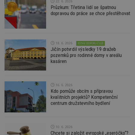
22. 6. 2026
Průzkum: Třetina lidí se špatnou
Funkční soubory
Nezařazené
dopravou do práce se chce přestěhovat
soubory
18. 6. 2026
ESTAV DOPORUČUJE
Jičín potvrdil výsledky 19 dražeb
pozemků pro rodinné domy v areálu
Nezbytně nutné soubory
kasáren
Výkonové soubory
Soubory cílení
Funkční soubory
Nezařazené soubory
16. 6. 2026
Nezbytně nutné soubory cookie umožňují základní
Kdo pomůže obcím s přípravou
funkce webových stránek, jako je přihlášení
kvalitních projektů? Kompetenční
uživatele a správa účtu. Webové stránky nelze bez
nezbytně nutných souborů cookie správně
centrum družstevního bydlení
používat.
Provider
/
Název
Vyprší
P
Doména
10. 6. 2026
_hjIncludedInPageviewSample
2
T
Hotjar Ltd
Chcete si založit evropské „eseróčko“?
minuty
co
www.estav.cz