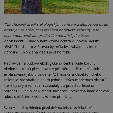
"Navrhovaný areál s ekologickým centrem a klubovnou bude
propojen se stávajícím areálem botanické zahrady, a to
nejen dopravně ale především tematicky,"
píše se
v dokumentu. Bude v něm kromě centra klubovna, dětské
hřiště či restaurace. Stavba by měla být zahájena v letos
v prosinci, ukončena v září příštího roku.
Nepravidelná budova ekologického centra bude koruny
okolních stromů přesahovat v průměru o pět metrů, klubovna
je plánovaná jako prosklená. "Z hlediska architektonického
řešení je zde snaha o návrh jednoduchých moderních objektů,
které by svým vzhledem zapadaly do prostředí lesního
porostu," uvádí v dokumentu investor. Rozhledna bude ocelový
tubus s pláštěm z vodovzdorné překližky.
Svou vlastní rozhlednu před dvěma lety otevřela také