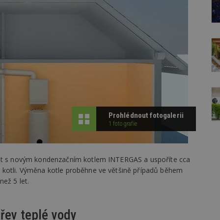
Prohlédnout fotogalerii
1 fotografie
pět s novým kondenzačním kotlem INTERGAS a uspoříte cca
 kotli. Výměna kotle proběhne ve většině případů během
ež 5 let.
hřev teplé vody