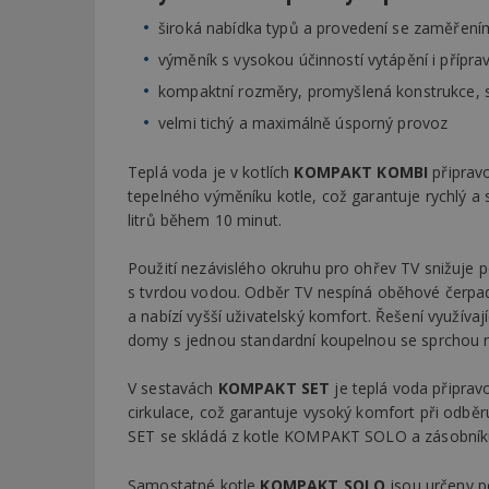
široká nabídka typů a provedení se zaměření
výměník s vysokou účinností vytápění i přípra
kompaktní rozměry, promyšlená konstrukce,
velmi tichý a maximálně úsporný provoz
Teplá voda je v kotlích
KOMPAKT KOMBI
připrav
tepelného výměníku kotle, což garantuje rychlý a
litrů během 10 minut.
Použití nezávislého okruhu pro ohřev TV snižuje p
s tvrdou vodou. Odběr TV nespíná oběhové čerpadl
a nabízí vyšší uživatelský komfort. Řešení využíva
domy s jednou standardní koupelnou se sprchou
V sestavách
KOMPAKT SET
je teplá voda připra
cirkulace, což garantuje vysoký komfort při odbě
SET se skládá z kotle KOMPAKT SOLO a zásobníku
Samostatné kotle
KOMPAKT SOLO
jsou určeny p