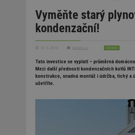
Vyměňte starý plyno
kondenzační!
27. 5. 2016
Brilon a.s.
FIREMNÍ
Tato investice se vyplatí – průměrná domácno
Mezi další přednosti kondenzačních kotlů I
konstrukce, snadná montáž i údržba, tichý a 
ušetříte.