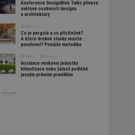
Konference DesignBlok Talks přiveze
světové osobnosti designu
a architektury
DNES
Co je pergola a co přístřešek?
A které drobné stavby musíte
povolovat? Pomůže metodika
DNES
Firemní
Instalace venkovní jednotky
klimatizace nebo žaluzií podléhá
jasným právním pravidlům
REKLAMA