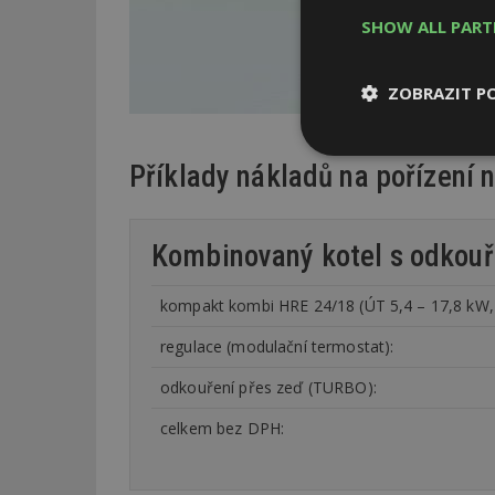
SHOW ALL PAR
ZOBRAZIT P
Nezbytně
Příklady nákladů na pořízení 
nutné soubor
Kombinovaný kotel s odkou
kompakt kombi HRE 24/18 (ÚT 5,4 – 17,8 kW, T
Nezbytně nutné s
regulace (modulační termostat):
Nezbytně nutné soubo
odkouření přes zeď (TURBO):
Webové stránky nelz
celkem bez DPH:
Název
_hjIncludedInPa