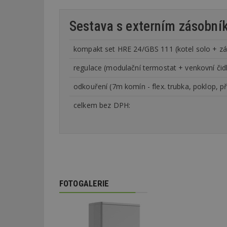
Sestava s externím zásobní
_dc_gtm_UA-53599
kompakt set HRE 24/GBS 111 (kotel solo + zá
regulace (modulační termostat + venkovní čidl
id
odkouření (7m komín - flex. trubka, poklop, př
_hjFirstSeen
celkem bez DPH:
_hjAbsoluteSessi
counter
FOTOGALERIE
__gfp_64b