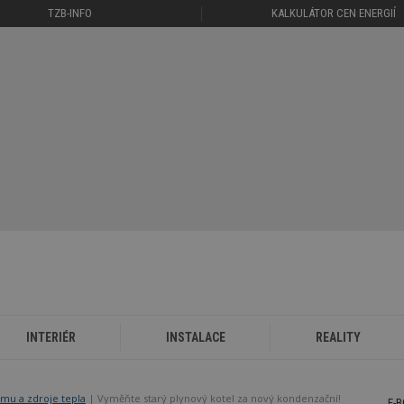
TZB-INFO
KALKULÁTOR CEN ENERGIÍ
INTERIÉR
INSTALACE
REALITY
mu a zdroje tepla
Vyměňte starý plynový kotel za nový kondenzační!
E-