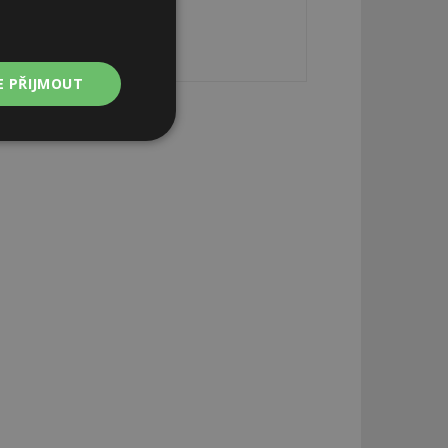
E PŘIJMOUT
Nezařazené
soubory
zařazené soubory
 a správa účtu.
aby informoval
zahrnut do