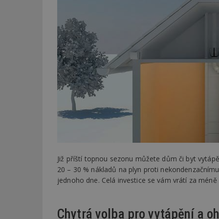
Již příští topnou sezonu můžete dům či byt vytá
20 – 30 % nákladů na plyn proti nekondenzačnímu
jednoho dne. Celá investice se vám vrátí za méně n
Chytrá volba pro vytápění a o