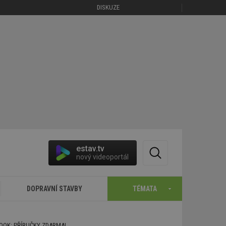
DISKUZE
estav.tv
nový videoportál
DOPRAVNÍ STAVBY
TÉMATA
BOOK: PŘÍRUČKY ZDARMA!