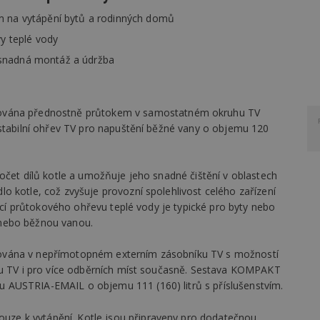
m na vytápění bytů a rodinných domů
vy teplé vody
 snadná montáž a údržba
ována přednostně průtokem v samostatném okruhu TV
 stabilní ohřev TV pro napuštění běžné vany o objemu 120
očet dílů kotle a umožňuje jeho snadné čištění v oblastech
o kotle, což zvyšuje provozní spolehlivost celého zařízení
jící průtokového ohřevu teplé vody je typické pro byty nebo
 nebo běžnou vanou.
vována v nepřímotopném externím zásobníku TV s možností
ru TV i pro více odběrních míst současně. Sestava KOMPAKT
 AUSTRIA-EMAIL o objemu 111 (160) litrů s příslušenstvím.
ouze k vytápění. Kotle jsou připraveny pro dodatečnou