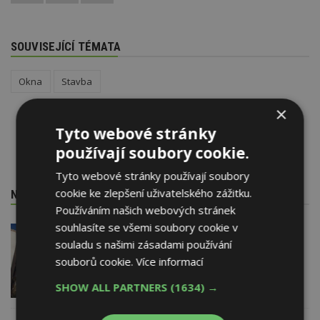
SOUVISEJÍCÍ TÉMATA
Okna
Stavba
×
Tyto webové stránky
používají soubory cookie.
Tyto webové stránky používají soubory
cookie ke zlepšení uživatelského zážitku.
NEJNOVĚJŠÍ REDAKČNÍ ZPRÁVY
Používáním našich webových stránek
souhlasíte se všemi soubory cookie v
29. 6. 2026
souladu s našimi zásadami používání
Soutěž Brownfield roku 2026
souborů cookie.
Více informací
SHOW ALL PARTNERS
(1634) →