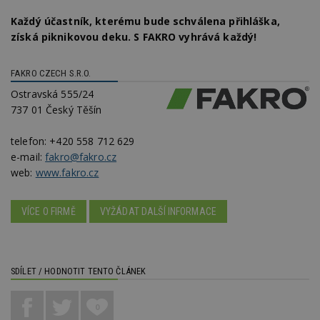
Každý účastník, kterému bude schválena přihláška,
získá piknikovou deku. S FAKRO vyhrává každý!
FAKRO CZECH S.R.O.
Ostravská 555/24
737 01 Český Těšín
telefon:
+420 558 712 629
e-mail:
fakro@fakro.cz
web:
www.fakro.cz
VÍCE O FIRMĚ
VYŽÁDAT DALŠÍ INFORMACE
SDÍLET / HODNOTIT TENTO ČLÁNEK
0