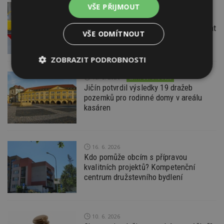
VŠE PŘIJMOUT
22. 6. 2026
Průzkum: Třetina lidí se špatnou
dopravou do práce se chce přestěhovat
VŠE ODMÍTNOUT
ZOBRAZIT PODROBNOSTI
18. 6. 2026
ESTAV DOPORUČUJE
Nezbytně
Výkonové
Soubory
Jičín potvrdil výsledky 19 dražeb
nutné
soubory
cílení
soubory
pozemků pro rodinné domy v areálu
kasáren
Funkční soubory
Nezařazené
soubory
16. 6. 2026
Kdo pomůže obcím s přípravou
kvalitních projektů? Kompetenční
centrum družstevního bydlení
Nezbytně nutné soubory
10. 6. 2026