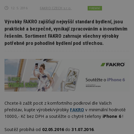
12. 5. 2016
FAKRO CZECH s.r.o.
FIREMNÍ
Výrobky FAKRO zajišťují nejvyšší standard bydlení, jsou
praktické a bezpečné, vynikají zpracováním a inovativním
řešením. Sortiment FAKRO zahrnuje všechny výrobky
potřebné pro pohodlné bydlení pod střechou.
Chcete-li zažít pocit z komfortního podkroví dle Vašich
představ, kupte výrobek/výrobky
FAKRO
v minimální hodnotě
10000,- Kč bez DPH a soutěžte o chytré telefony
iPhone 6
!
Soutěž probíhá od
02.05.2016
do
31.07.2016
.