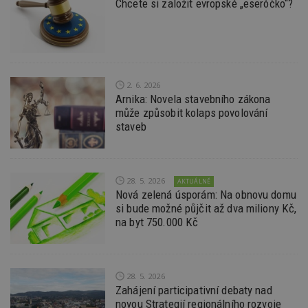
Chcete si založit evropské „eseróčko“?
Výkonové soubory
Soubory cílení
Funkční soubory
Nezařazené soubory
Nezbytně nutné soubory cookie umožňují základní
funkce webových stránek, jako je přihlášení
uživatele a správa účtu. Webové stránky nelze bez
nezbytně nutných souborů cookie správně
2. 6. 2026
používat.
Arnika: Novela stavebního zákona
může způsobit kolaps povolování
Provider
/
Název
Vyprší
P
Doména
staveb
_hjIncludedInPageviewSample
2
T
Hotjar Ltd
minuty
co
www.estav.cz
na
ab
28. 5. 2026
AKTUÁLNĚ
Ho
zd
Nová zelená úsporám: Na obnovu domu
ná
si bude možné půjčit až dva miliony Kč,
z
na byt 750.000 Kč
vz
d
l
z
st
w
28. 5. 2026
Zahájení participativní debaty nad
_dc_gtm_UA-53599847-1
.estav.cz
53
T
sekund
co
novou Strategií regionálního rozvoje