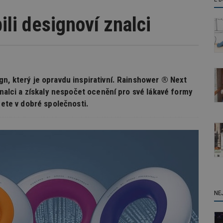
bili designoví znalci
gn, který je opravdu inspirativní. Rainshower ® Next
znalci a získaly nespočet ocenění pro své lákavé formy
dete v dobré společnosti.
NE