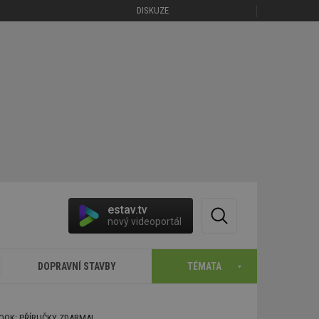
DISKUZE
estav.tv
nový videoportál
DOPRAVNÍ STAVBY
TÉMATA
BOOK: PŘÍRUČKY ZDARMA!