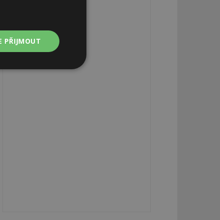
E PŘIJMOUT
Nezařazené
soubory
zařazené soubory
 a správa účtu.
aby informoval
zahrnut do