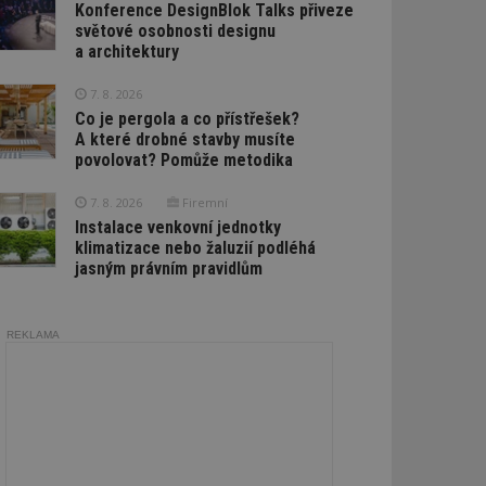
Konference DesignBlok Talks přiveze
světové osobnosti designu
a architektury
7. 8. 2026
Co je pergola a co přístřešek?
A které drobné stavby musíte
povolovat? Pomůže metodika
7. 8. 2026
Firemní
Instalace venkovní jednotky
klimatizace nebo žaluzií podléhá
jasným právním pravidlům
REKLAMA