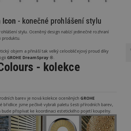
 Icon
- konečné prohlášení stylu
ohlášení stylu. Oceněný design nabízí jedinečné rozhraní
 produktu.
tický objem a přináší tak velký celoobličejový proud díky
ogii
GROHE DreamSpray ®
.
olours - kolekce
írodních barev je nová kolekce oceněných
GROHE
řidlice jsme pečlivě vybrali paletu šesti přírodních barev,
 bude přispívat ke koordinaci estetického pojetí koupelny.