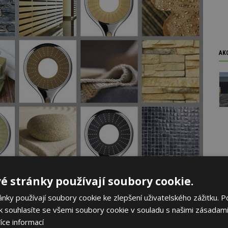
AK
é stránky používají soubory cookie.
lours - jarní kolekce
ky používají soubory cookie ke zlepšení uživatelského zážitku. P
 souhlasíte se všemi soubory cookie v souladu s našimi zásadami
íce informací