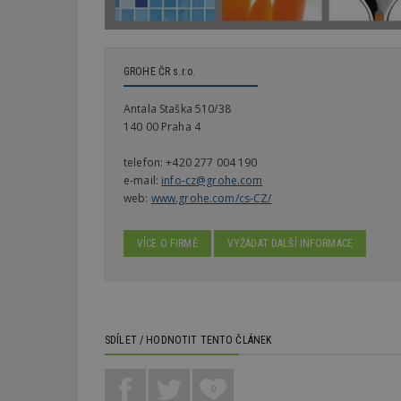
_dc_gtm_UA-53599
GROHE ČR s.r.o.
Antala Staška 510/38
140 00 Praha 4
id
telefon:
+420 277 004 190
_hjFirstSeen
e-mail:
info-cz@grohe.com
web:
www.grohe.com/cs-CZ/
_hjAbsoluteSessi
VÍCE O FIRMĚ
VYŽÁDAT DALŠÍ INFORMACE
counter
SDÍLET / HODNOTIT TENTO ČLÁNEK
__gfp_64b
0