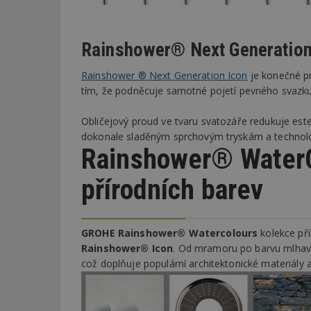
Rainshower® Next Generation
Rainshower ® Next Generation Icon
je konečné pr
tím, že podněcuje samotné pojetí pevného svazku
Obličejový proud ve tvaru svatozáře redukuje este
dokonale sladěným sprchovým tryskám a technol
Rainshower® WaterC
přírodních barev
GROHE Rainshower® Watercolours
kolekce př
Rainshower® Icon
. Od mramoru po barvu mlhavé b
což doplňuje populární architektonické materiály a