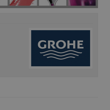
vzorkování dat definovaného limitem z
vašeho webu.
847-1
.estav.cz
53
Tento soubor cookie je přidružen k w
sekund
Správce značek Google k načtení dalšíc
stránku. Pokud je použit, lze jej považ
nutný, protože bez něj jiné skripty ne
správně. Konec názvu je jedinečné číslo
identifikátorem přidruženého účtu Goog
www.estav.cz
1 rok
Tento soubor cookie se používá k vytvá
uživatele
29
Soubor cookie je nastaven tak, aby Hot
Hotjar Ltd
minut
začátek cesty uživatele pro celkový poče
.estav.cz
54
Neobsahuje žádné identifikovatelné in
sekund
onInProgress
29
Soubor cookie je nastaven tak, aby Hot
Hotjar Ltd
minut
začátek cesty uživatele pro celkový poče
.estav.cz
54
Neobsahuje žádné identifikovatelné in
sekund
www.estav.cz
29
Tento soubor cookie se používá k vytvá
minut
uživatele
53
sekund
1 rok
Jedná se o soubor cookie, který slouží k
Google LLC
dalších souborů cookie návštěvníkem 
.estav.cz