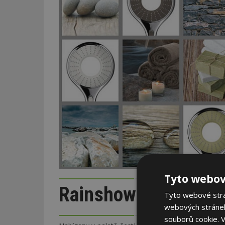
Tyto webov
Rainshower® WaterCo
Tyto webové strán
webových stránek
souborů cookie.
V