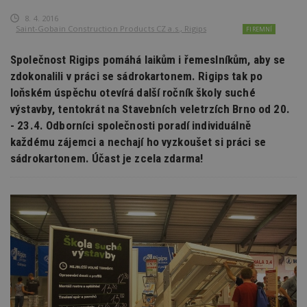
8. 4. 2016
Saint-Gobain Construction Products CZ a.s., Rigips
FIREMNÍ
Společnost Rigips pomáhá laikům i řemeslníkům, aby se
zdokonalili v práci se sádrokartonem. Rigips tak po
loňském úspěchu otevírá další ročník školy suché
výstavby, tentokrát na Stavebních veletrzích Brno od 20.
- 23.4. Odborníci společnosti poradí individuálně
každému zájemci a nechají ho vyzkoušet si práci se
sádrokartonem. Účast je zcela zdarma!