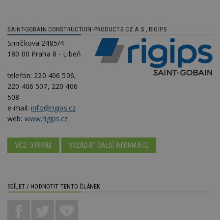
SAINT-GOBAIN CONSTRUCTION PRODUCTS CZ A.S., RIGIPS
Nezbytně nutné soubory
Smrčkova 2485/4
Výkonové soubory
Soubory cílení
180 00 Praha 8 - Libeň
Funkční soubory
Nezařazené soubory
telefon:
220 406 506,
Nezbytně nutné soubory cookie umožňují základní
220 406 507, 220 406
funkce webových stránek, jako je přihlášení
508
uživatele a správa účtu. Webové stránky nelze bez
e-mail:
info@rigips.cz
nezbytně nutných souborů cookie správně
používat.
web:
www.rigips.cz
Provider
/
Název
Vyprší
P
Doména
VÍCE O FIRMĚ
VYŽÁDAT DALŠÍ INFORMACE
_hjIncludedInPageviewSample
2
T
Hotjar Ltd
minuty
co
www.estav.cz
na
ab
Ho
SDÍLET / HODNOTIT TENTO ČLÁNEK
zd
ná
z
vz
0
d