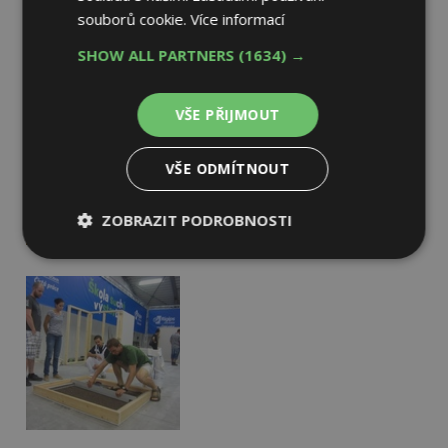
souborů cookie.
Více informací
SHOW ALL PARTNERS
(1634) →
VŠE PŘIJMOUT
VŠE ODMÍTNOUT
ZOBRAZIT PODROBNOSTI
Nezbytně
Výkonové
Soubory
nutné
soubory
cílení
soubory
Funkční soubory
Nezařazené
soubory