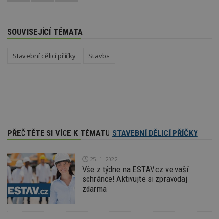
l
z
st
w
SOUVISEJÍCÍ TÉMATA
_dc_gtm_UA-53599847-1
.estav.cz
53
T
sekund
co
př
Stavební dělicí příčky
Stavba
w
po
S
Go
da
kó
Po
lz
z
nu
be
PŘEČTĚTE SI VÍCE K TÉMATU
STAVEBNÍ DĚLICÍ PŘÍČKY
sk
f
s
ná
25. 1. 2022
je
kt
Vše z týdne na ESTAV.cz ve vaší
id
schránce! Aktivujte si zpravodaj
p
ú
zdarma
An
id
www.estav.cz
1 rok
T
co