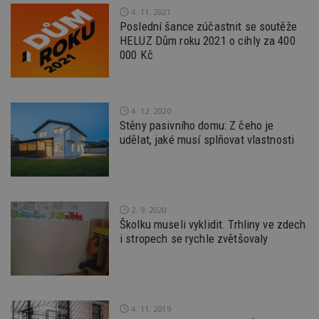
po
4. 11. 2021
vy
se
Poslední šance zúčastnit se soutěže
HELUZ Dům roku 2021 o cihly za 400
_hjFirstSeen
29
S
Hotjar Ltd
000 Kč
minut
je
.estav.cz
54
ab
sekund
sl
ce
pr
po
4. 12. 2020
N
Stěny pasivního domu: Z čeho je
ž
id
udělat, jaké musí splňovat vlastnosti
i
_hjAbsoluteSessionInProgress
29
S
Hotjar Ltd
minut
je
.estav.cz
54
ab
sekund
sl
ce
2. 9. 2020
pr
Školku museli vyklidit. Trhliny ve zdech
po
N
i stropech se rychle zvětšovaly
ž
id
i
counter
www.estav.cz
29
T
minut
co
53
po
4. 11. 2019
sekund
vy