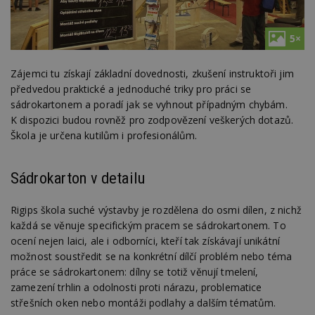
5×
Zájemci tu získají základní dovednosti, zkušení instruktoři jim
předvedou praktické a jednoduché triky pro práci se
sádrokartonem a poradí jak se vyhnout případným chybám.
K dispozici budou rovněž pro zodpovězení veškerých dotazů.
Škola je určena kutilům i profesionálům.
Sádrokarton v detailu
Rigips škola suché výstavby je rozdělena do osmi dílen, z nichž
každá se věnuje specifickým pracem se sádrokartonem. To
ocení nejen laici, ale i odborníci, kteří tak získávají unikátní
možnost soustředit se na konkrétní dílčí problém nebo téma
práce se sádrokartonem: dílny se totiž věnují tmelení,
zamezení trhlin a odolnosti proti nárazu, problematice
střešních oken nebo montáži podlahy a dalším tématům.