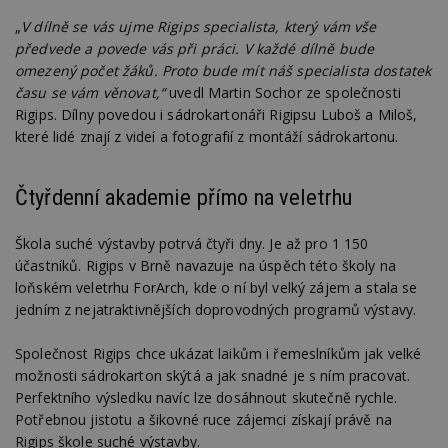
„
V dílně se vás ujme Rigips specialista, který vám vše
předvede a povede vás při práci. V každé dílně bude
omezený počet žáků. Proto bude mít náš specialista dostatek
času se vám věnovat,“
uvedl Martin Sochor ze společnosti
Rigips. Dílny povedou i sádrokartonáři Rigipsu Luboš a Miloš,
které lidé znají z videí a fotografií z montáží sádrokartonu.
Čtyřdenní akademie přímo na veletrhu
Škola suché výstavby potrvá čtyři dny. Je až pro 1 150
účastníků. Rigips v Brně navazuje na úspěch této školy na
loňském veletrhu ForArch, kde o ní byl velký zájem a stala se
jedním z nejatraktivnějších doprovodných programů výstavy.
Společnost Rigips chce ukázat laikům i řemeslníkům jak velké
možnosti sádrokarton skýtá a jak snadné je s ním pracovat.
Perfektního výsledku navíc lze dosáhnout skutečně rychle.
Potřebnou jistotu a šikovné ruce zájemci získají právě na
Rigips škole suché výstavby.