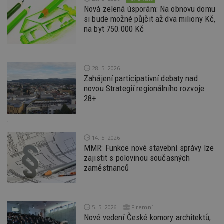
nu
Nová zelená úsporám: Na obnovu domu
be
si bude možné půjčit až dva miliony Kč,
sk
f
na byt 750.000 Kč
s
ná
je
kt
id
p
28. 5. 2026
ú
Zahájení participativní debaty nad
An
novou Strategií regionálního rozvoje
id
www.estav.cz
1 rok
T
28+
co
po
vy
se
14. 5. 2026
_hjFirstSeen
29
S
Hotjar Ltd
minut
je
.estav.cz
MMR: Funkce nové stavební správy lze
54
ab
zajistit s polovinou současných
sekund
sl
ce
zaměstnanců
pr
po
N
ž
id
5. 5. 2026
Firemní
i
Nové vedení České komory architektů,
_hjAbsoluteSessionInProgress
29
S
Hotjar Ltd