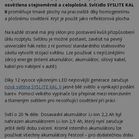
osvětlena stejnoměrně a celoplošně
.
Svítidlo
SYSLITE KAL
II
proměňuje tmavé plochy na pracoviště díky homogennímu
a plošnému osvětlení. Kryt je použit jako reflektorová plocha.
Na každé straně má jiný sklon pro postavení kvůli přizpůsobení
úhlu rozptylu. Svítilnu je možné postavit, zavěsit na pevný
univerzální hák nebo z ní pomocí standardního stativového
závitu vytvořit stojací svítilnu. Lze používat s nejrůznějšími
zdroji energie (interní akumulátor, akumulátor, síťový kabel,
kabel pro nabíjení v autě).
Díky 12 vysoce výkonným LED nejnovější generace zaručuje
nová svítilna SYSLITE KAL II
jasné bílé světlo a vynikající podání
barev. Pomocí velkého vypínače lze přepínat mezi intenzivním
a tlumeným světlem pro neoslňující osvětlení při práci.
Svítí o 20 % déle. Dosavadní akumulátor Li-Ion 2,2 Ah byl
nahrazen akumulátorem Li-Ion 2,9 Ah, který nyní zaručuje
ještě delší dobu svícení. Kromě interního akumulátoru lze
používat všechny akumulátory Festool – pro dodatečnou dobu