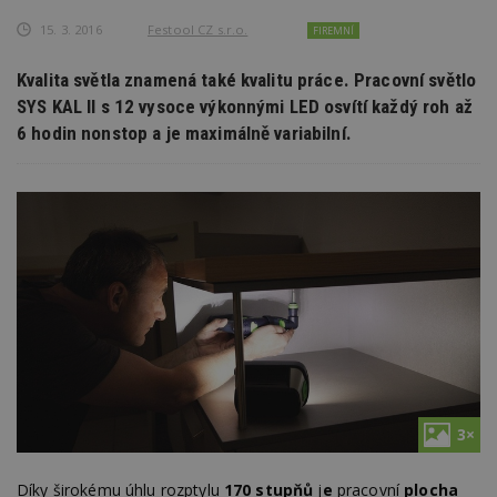
15. 3. 2016
Festool CZ s.r.o.
FIREMNÍ
Kvalita světla znamená také kvalitu práce. Pracovní světlo
SYS KAL II s 12 vysoce výkonnými LED osvítí každý roh až
6 hodin nonstop a je maximálně variabilní.
3×
Díky širokému úhlu rozptylu
170 stupňů
j
e
pracovní
plocha