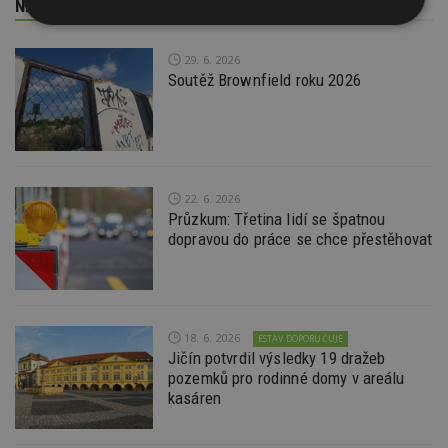
NEJNOVĚJŠÍ REDAKČNÍ ZPRÁVY
Nezbytně
Výkonové
Soubory
nutné
soubory
cílení
soubory
29. 6. 2026
Soutěž Brownfield roku 2026
Funkční soubory
Nezařazené
soubory
22. 6. 2026
Průzkum: Třetina lidí se špatnou
dopravou do práce se chce přestěhovat
Nezbytně nutné soubory
Výkonové soubory
Soubory cílení
18. 6. 2026
ESTAV DOPORUČUJE
Funkční soubory
Nezařazené soubory
Jičín potvrdil výsledky 19 dražeb
pozemků pro rodinné domy v areálu
Nezbytně nutné soubory cookie umožňují základní
kasáren
funkce webových stránek, jako je přihlášení
uživatele a správa účtu. Webové stránky nelze bez
nezbytně nutných souborů cookie správně