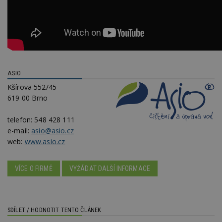
ASIO
Kšírova 552/45
619 00 Brno
telefon:
548 428 111
e-mail:
asio@asio.cz
web:
www.asio.cz
VÍCE O FIRMĚ
VYŽÁDAT DALŠÍ INFORMACE
SDÍLET / HODNOTIT TENTO ČLÁNEK