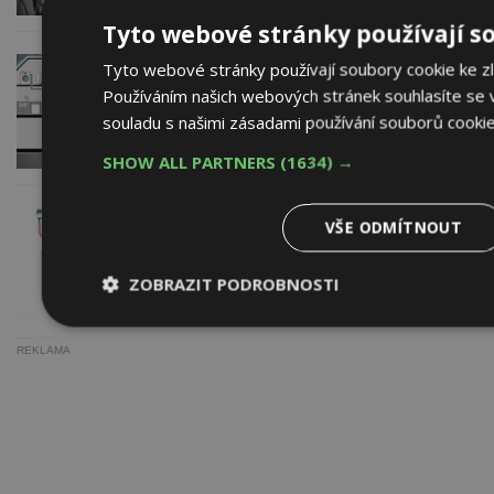
Tyto webové stránky používají s
Tyto webové stránky používají soubory cookie ke zle
6. 9. 2016
ASIO NEW, spol. s r.o.
Nečekejte na dotace a začněte
Používáním našich webových stránek souhlasíte se 
využívat srážkové vody už nyní
souladu s našimi zásadami používání souborů cooki
SHOW ALL PARTNERS
(1634) →
1. 8. 2016
ASIO NEW, spol. s r.o.
VŠE ODMÍTNOUT
Ideální čistírna odpadních vod za super
cenu
ZOBRAZIT PODROBNOSTI
Nezbytně
Výkonové
Soubory
nutné
soubory
cílení
REKLAMA
soubory