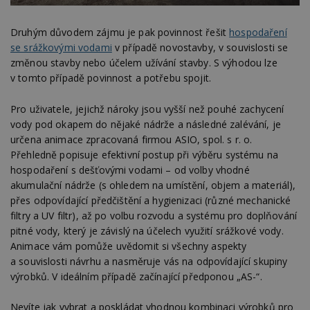
Druhým důvodem zájmu je pak povinnost řešit
hospodaření
se srážkovými vodami
v případě novostavby, v souvislosti se
změnou stavby nebo účelem užívání stavby. S výhodou lze
v tomto případě povinnost a potřebu spojit.
Pro uživatele, jejichž nároky jsou vyšší než pouhé zachycení
vody pod okapem do nějaké nádrže a následné zalévání, je
určena animace zpracovaná firmou ASIO, spol. s r. o.
Přehledně popisuje efektivní postup při výběru systému na
hospodaření s dešťovými vodami – od volby vhodné
akumulační nádrže (s ohledem na umístění, objem a materiál),
přes odpovídající předčištění a hygienizaci (různé mechanické
filtry a UV filtr), až po volbu rozvodu a systému pro doplňování
pitné vody, který je závislý na účelech využití srážkové vody.
Animace vám pomůže uvědomit si všechny aspekty
a souvislosti návrhu a nasměruje vás na odpovídající skupiny
výrobků. V ideálním případě začínající předponou „AS-“.
Nevíte jak vybrat a poskládat vhodnou kombinaci výrobků pro