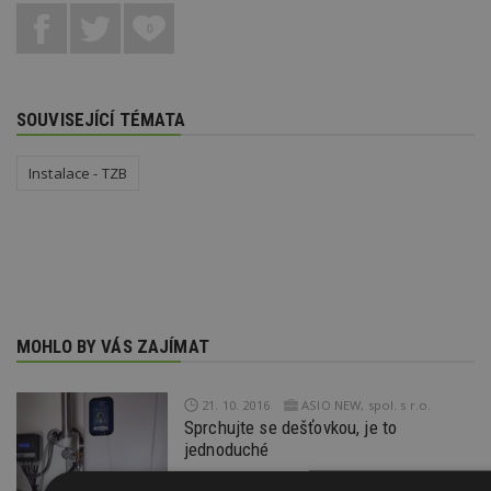
0
SOUVISEJÍCÍ TÉMATA
Instalace - TZB
MOHLO BY VÁS ZAJÍMAT
21. 10. 2016
ASIO NEW, spol. s r.o.
Sprchujte se dešťovkou, je to
jednoduché