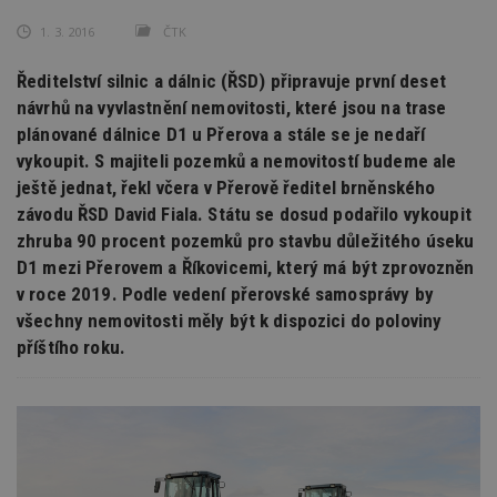
1. 3. 2016
ČTK
Ředitelství silnic a dálnic (ŘSD) připravuje první deset
návrhů na vyvlastnění nemovitosti, které jsou na trase
plánované dálnice D1 u Přerova a stále se je nedaří
vykoupit. S majiteli pozemků a nemovitostí budeme ale
ještě jednat, řekl včera v Přerově ředitel brněnského
závodu ŘSD David Fiala. Státu se dosud podařilo vykoupit
zhruba 90 procent pozemků pro stavbu důležitého úseku
D1 mezi Přerovem a Říkovicemi, který má být zprovozněn
v roce 2019. Podle vedení přerovské samosprávy by
všechny nemovitosti měly být k dispozici do poloviny
příštího roku.