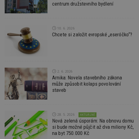
Název
Vyprší
P
centrum družstevního bydlení
Doména
_hjIncludedInPageviewSample
2
T
Hotjar Ltd
minuty
co
www.estav.cz
na
ab
10. 6. 2026
Ho
Chcete si založit evropské „eseróčko“?
zd
ná
z
vz
d
l
z
st
w
2. 6. 2026
Arnika: Novela stavebního zákona
_dc_gtm_UA-53599847-1
.estav.cz
53
T
sekund
co
může způsobit kolaps povolování
př
staveb
w
po
S
Go
da
kó
28. 5. 2026
AKTUÁLNĚ
Po
Nová zelená úsporám: Na obnovu domu
lz
z
si bude možné půjčit až dva miliony Kč,
nu
na byt 750.000 Kč
be
sk