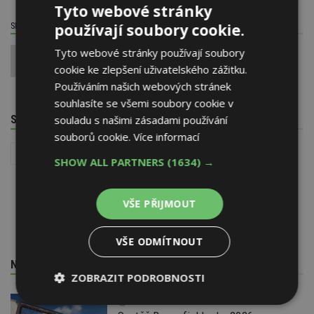
Tyto webové stránky
používají soubory cookie.
SDÍLET / HODNOTIT TENTO ČLÁNEK
Tyto webové stránky používají soubory
0
cookie ke zlepšení uživatelského zážitku.
Používáním našich webových stránek
souhlasíte se všemi soubory cookie v
SOUVISEJÍCÍ TÉMATA
souladu s našimi zásadami používání
souborů cookie.
Více informací
Dopravní stavby
Stavba
SHOW ALL PARTNERS
(1634) →
VŠE PŘIJMOUT
VŠE ODMÍTNOUT
NEJNOVĚJŠÍ REDAKČNÍ ZPRÁVY
ZOBRAZIT PODROBNOSTI
29. 6. 2026
Nezbytně
Výkonové
Soubory