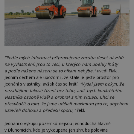
"Podle mých informací připravujeme zhruba deset návrhů
na vyvlastnění. Jsou to věci, u kterých nám uběhly lhůty
a podle našeho názoru se to nikam nehýbe,"
uvedl Fiala.
Jedním dechem ale upozornil, že stále je ještě prostor pro
jednání s vlastníky, avšak čas se krátí.
"Vydal jsem pokyn, že
nezahájíme takové řízení bez toho, aniž bych konkrétního
vlastníka osobně viděl a probral s ním situaci. Chci se
přesvědčit o tom, že jsme udělali maximum pro to, abychom
uzavřeli dohodu a předešli sporu,"
řekl.
Jednání o výkupu pozemků nejsou jednoduchá hlavně
v Dluhonicích, kde je vykoupena jen zhruba polovina