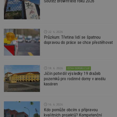
Soutěž Brownfield roku 2026
nutné
soubory
cílení
soubory
Funkční soubory
Nezařazené
soubory
22. 6. 2026
Průzkum: Třetina lidí se špatnou
dopravou do práce se chce přestěhovat
Nezbytně nutné soubory
18. 6. 2026
ESTAV DOPORUČUJE
Jičín potvrdil výsledky 19 dražeb
Výkonové soubory
Soubory cílení
pozemků pro rodinné domy v areálu
Funkční soubory
Nezařazené soubory
kasáren
Nezbytně nutné soubory cookie umožňují základní
funkce webových stránek, jako je přihlášení
uživatele a správa účtu. Webové stránky nelze bez
nezbytně nutných souborů cookie správně
16. 6. 2026
používat.
Kdo pomůže obcím s přípravou
kvalitních projektů? Kompetenční
Provider
/