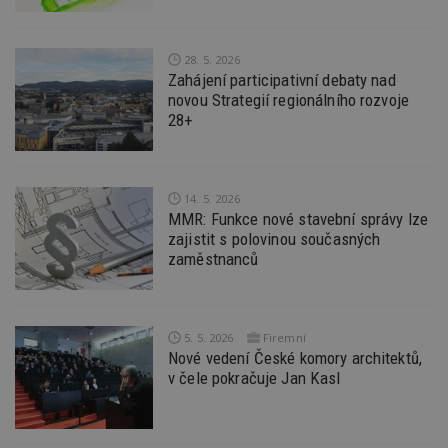
f
s
ná
je
28. 5. 2026
kt
Zahájení participativní debaty nad
id
p
novou Strategií regionálního rozvoje
ú
28+
An
id
www.estav.cz
1 rok
T
co
po
vy
14. 5. 2026
se
MMR: Funkce nové stavební správy lze
zajistit s polovinou současných
_hjFirstSeen
29
S
Hotjar Ltd
minut
je
.estav.cz
zaměstnanců
54
ab
sekund
sl
ce
pr
po
N
5. 5. 2026
Firemní
ž
Nové vedení České komory architektů,
id
v čele pokračuje Jan Kasl
i
_hjAbsoluteSessionInProgress
29
S
Hotjar Ltd
minut
je
.estav.cz
54
ab