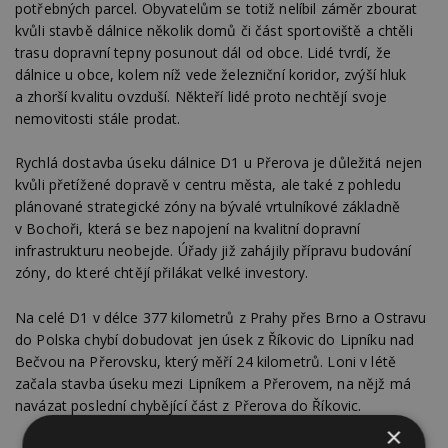
potřebných parcel. Obyvatelům se totiž nelíbil záměr zbourat
kvůli stavbě dálnice několik domů či část sportoviště a chtěli
trasu dopravní tepny posunout dál od obce. Lidé tvrdí, že
dálnice u obce, kolem níž vede železniční koridor, zvýší hluk
a zhorší kvalitu ovzduší. Někteří lidé proto nechtějí svoje
nemovitosti stále prodat.
Rychlá dostavba úseku dálnice D1 u Přerova je důležitá nejen
kvůli přetížené dopravě v centru města, ale také z pohledu
plánované strategické zóny na bývalé vrtulníkové základně
v Bochoři, která se bez napojení na kvalitní dopravní
infrastrukturu neobejde. Úřady již zahájily přípravu budování
zóny, do které chtějí přilákat velké investory.
Na celé D1 v délce 377 kilometrů z Prahy přes Brno a Ostravu
do Polska chybí dobudovat jen úsek z Říkovic do Lipníku nad
Bečvou na Přerovsku, který měří 24 kilometrů. Loni v létě
začala stavba úseku mezi Lipníkem a Přerovem, na nějž má
navázat poslední chybějící část z Přerova do Říkovic.
×