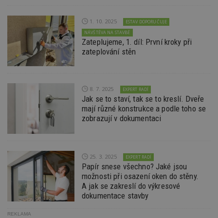
Doména
_hjIncludedInPageviewSample
2
T
Hotjar Ltd
1. 10. 2025
minuty
co
ESTAV DOPORUČUJE
www.estav.cz
na
NÁVŠTĚVA NA STAVBĚ
ab
Zateplujeme, 1. díl: První kroky při
Ho
zd
zateplování stěn
ná
z
vz
d
l
8. 7. 2025
EXPERT RADÍ
z
st
Jak se to staví, tak se to kreslí. Dveře
w
mají různé konstrukce a podle toho se
zobrazují v dokumentaci
_dc_gtm_UA-53599847-1
.estav.cz
53
T
sekund
co
př
w
po
S
25. 3. 2025
EXPERT RADÍ
Go
Papír snese všechno? Jaké jsou
da
kó
možnosti při osazení oken do stěny.
Po
A jak se zakreslí do výkresové
lz
z
dokumentace stavby
nu
be
sk
REKLAMA