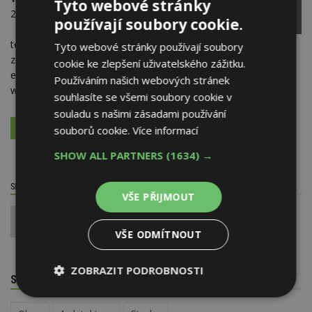
Tyto webové stránky
252 42 Vestec
používají soubory cookie.
telefon:
251 810 040
Tyto webové stránky používají soubory
zelená linka:
800 155 000
cookie ke zlepšení uživatelského zážitku.
e-mail:
info@proalu.cz
Používáním našich webových stránek
web:
www.proalu.cz
souhlasíte se všemi soubory cookie v
souladu s našimi zásadami používání
VÍCE O FIRMĚ
VYŽÁDAT DALŠÍ INFORMACE
souborů cookie.
Více informací
SHOW ALL PARTNERS
(1634) →
SDÍLET / HODNOTIT TENTO ČLÁNEK
VŠE PŘIJMOUT
0
VŠE ODMÍTNOUT
ZOBRAZIT PODROBNOSTI
SOUVISEJÍCÍ TÉMATA
Nezbytně
Výkonové
Soubory
nutné
soubory
cílení