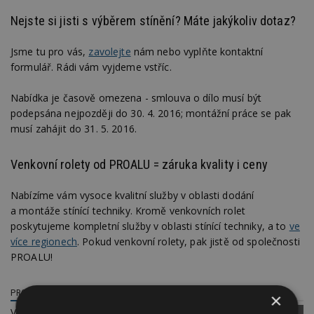
Nejste si jisti s výběrem stínění? Máte jakýkoliv dotaz?
Jsme tu pro vás,
zavolejte
nám nebo vyplňte kontaktní
formulář. Rádi vám vyjdeme vstříc.
Nabídka je časově omezena - smlouva o dílo musí být
podepsána nejpozději do 30. 4. 2016; montážní práce se pak
musí zahájit do 31. 5. 2016.
Venkovní rolety od PROALU = záruka kvality i ceny
Nabízíme vám vysoce kvalitní služby v oblasti dodání
a montáže stínící techniky. Kromě venkovních rolet
poskytujeme kompletní služby v oblasti stínící techniky, a to
ve
více regionech
. Pokud venkovní rolety, pak jistě od společnosti
PROALU!
PROALU S.R.O.
×
Vídeňská 340