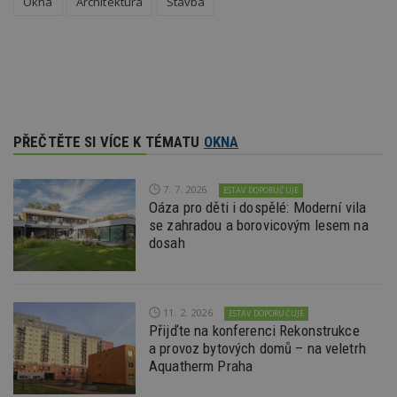
Okna
Architektura
Stavba
soubory
Funkční soubory
Nezařazené
soubory
PŘEČTĚTE SI VÍCE K TÉMATU
OKNA
7. 7. 2026
ESTAV DOPORUČUJE
Oáza pro děti i dospělé: Moderní vila
Nezbytně nutné soubory
se zahradou a borovicovým lesem na
dosah
Výkonové soubory
Soubory cílení
Funkční soubory
Nezařazené soubory
Nezbytně nutné soubory cookie umožňují základní
11. 2. 2026
ESTAV DOPORUČUJE
funkce webových stránek, jako je přihlášení
Přijďte na konferenci Rekonstrukce
uživatele a správa účtu. Webové stránky nelze bez
nezbytně nutných souborů cookie správně
a provoz bytových domů – na veletrh
používat.
Aquatherm Praha
Provider
/
Název
Vyprší
P