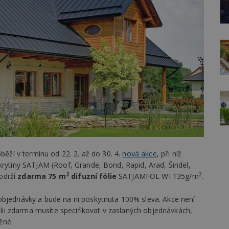
běží v termínu od 22. 2. až do 30. 4.
nová akce
, při níž
krytiny SATJAM (Roof, Grande, Bond, Rapid, Arad, Šindel,
2
2
bdrží
zdarma 75 m
difuzní fólie
SATJAMFOL WI 135g/m
.
objednávky a bude na ni poskytnuta 100% sleva. Akce není
i zdarma musíte specifikovat v zaslaných objednávkách,
žné.