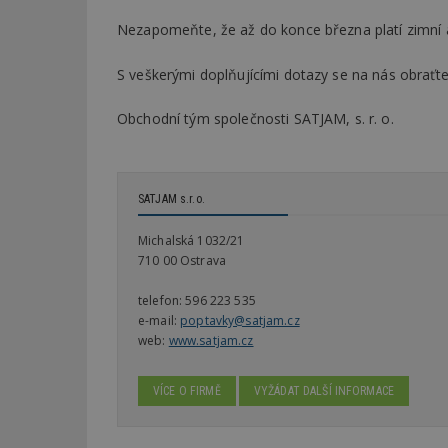
Nezapomeňte, že až do konce března platí zimní 
S veškerými doplňujícími dotazy se na nás obraťt
Obchodní tým společnosti SATJAM, s. r. o.
SATJAM s.r.o.
Michalská 1032/21
710 00 Ostrava
telefon:
596 223 535
e-mail:
poptavky@satjam.cz
web:
www.satjam.cz
VÍCE O FIRMĚ
VYŽÁDAT DALŠÍ INFORMACE