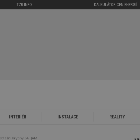
TZB-INFO
KALKULÁTOR CEN ENERGIÍ
INTERIÉR
INSTALACE
REALITY
střešní krytiny SATJAM
E-