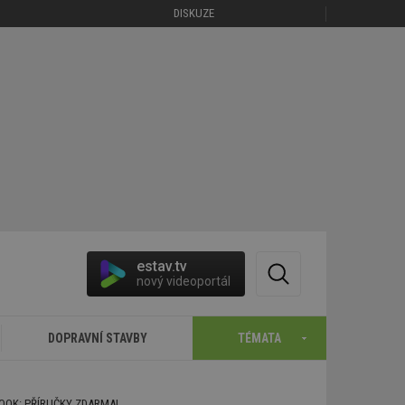
DISKUZE
estav.tv
nový videoportál
DOPRAVNÍ STAVBY
TÉMATA
BOOK: PŘÍRUČKY ZDARMA!