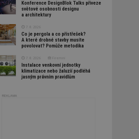
Konference DesignBlok Talks přiveze
světové osobnosti designu
a architektury
7. 8. 2026
Co je pergola a co přístřešek?
A které drobné stavby musíte
povolovat? Pomůže metodika
7. 8. 2026
Firemní
Instalace venkovní jednotky
klimatizace nebo žaluzií podléhá
jasným právním pravidlům
REKLAMA