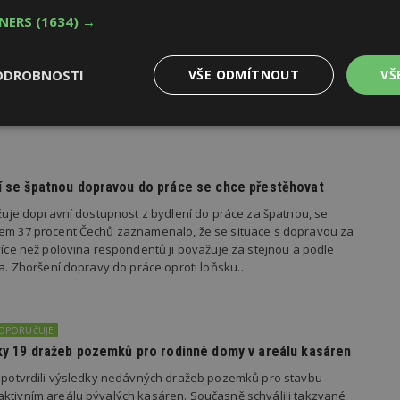
TNERS
(1634) →
oku 2026
yhlásila první ročník soutěže Brownfield roku 2026, která
rojekty revitalizace brownfieldů měst a obcí z celé České
ODROBNOSTI
VŠE ODMÍTNOUT
VŠ
Výkonové
Soubory cílení
Funkční
y
soubory
soubory
dí se špatnou dopravou do práce se chce přestěhovat
važuje dopravní dostupnost z bydlení do práce za špatnou, se
kem 37 procent Čechů zaznamenalo, že se situace s dopravou za
 více než polovina respondentů ji považuje za stejnou a podle
ila. Zhoršení dopravy do práce oproti loňsku…
oubory
Výkonové soubory
Soubory cílení
Funkční soubory
Ne
ry cookie umožňují základní funkce webových stránek, jako je přihlášení uživatele
e bez nezbytně nutných souborů cookie správně používat.
DOPORUČUJE
Provider
/
Vyprší
Popis
edky 19 dražeb pozemků pro rodinné domy v areálu kasáren
Doména
s potvrdili výsledky nedávných dražeb pozemků pro stavbu
geviewSample
2
Tento soubor cookie je nastaven tak, 
Hotjar Ltd
ktivním areálu bývalých kasáren. Současně schválili takzvané
minuty
Hotjar o tom, zda je tento návštěvník 
www.estav.cz