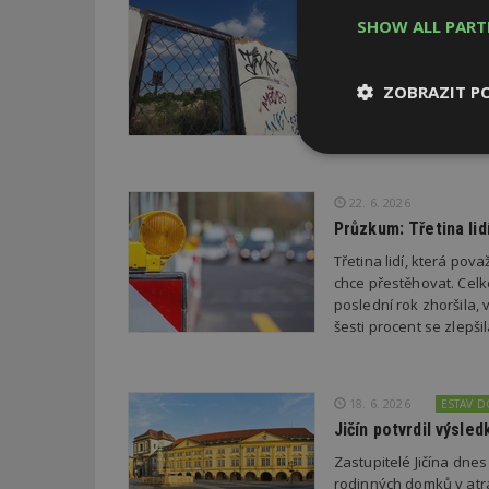
29. 6. 2026
SHOW ALL PAR
Soutěž Brownfield r
Agentura CzechInvest v
oceňuje nejzdařilejší p
ZOBRAZIT P
republiky.
Nezbytně
nutné soubor
22. 6. 2026
Průzkum: Třetina li
Třetina lidí, která po
chce přestěhovat. Cel
poslední rok zhoršila,
šesti procent se zlepš
Nezbytně nutné s
Nezbytně nutné soubo
Webové stránky nelz
18. 6. 2026
ESTAV 
Název
Jičín potvrdil výsl
Zastupitelé Jičína dne
_hjIncludedInPa
rodinných domků v atra