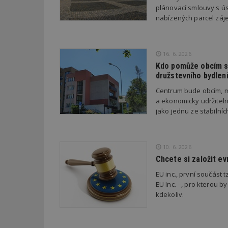
plánovací smlouvy s úsp
nabízených parcel záje
_dc_gtm_UA-53599
16. 6. 2026
Kdo pomůže obcím s 
družstevního bydlen
id
Centrum bude obcím, m
_hjFirstSeen
a ekonomicky udržiteln
jako jednu ze stabilní
_hjAbsoluteSessi
10. 6. 2026
Chcete si založit e
counter
EU inc., první součást t
EU Inc. –, pro kterou by
kdekoliv.
__gfp_64b