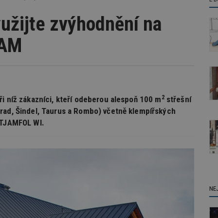
yužijte zvýhodnění na
JAM
2
ři níž zákazníci, kteří odeberou alespoň 100 m
střešní
rad, Šindel, Taurus a Rombo) včetně klempířských
ATJAMFOL WI.
NE