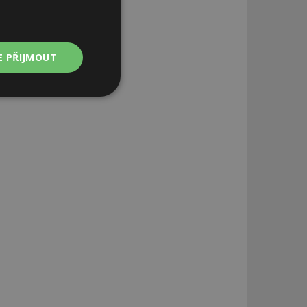
E PŘIJMOUT
Nezařazené
soubory
zařazené soubory
 a správa účtu.
aby informoval
zahrnut do