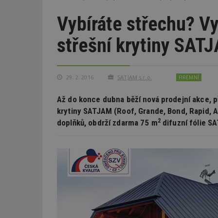
Vybíráte střechu? V
střešní krytiny SAT
29. 2. 2016
SATJAM s.r.o.
FIREMNÍ
Až do konce dubna běží nová prodejní akce, p
krytiny SATJAM (Roof, Grande, Bond, Rapid, A
2
doplňků, obdrží zdarma 75 m
difuzní fólie S