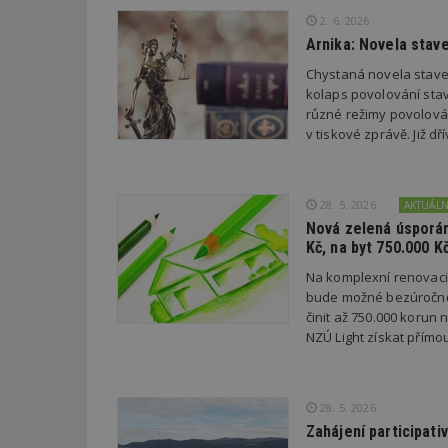
2. 6. 2026
Arnika: Novela stav
Název
Provider
Pr
Název
Název
/
D
Chystaná novela stave
Název
_hjSessionUser_1
Doména
kolaps povolování stav
test
.m
tu
_gid
CMID
Google
různé režimy povolován
LLC
v tiskové zprávě. Již 
Gdyn
mobile
ww
.estav.cz
_ga
TDID
Google
sssp_session
c
.e
LLC
.estav.cz
28. 5. 2026
AKTUÁL
ui
Nová zelená úsporám
VISITOR_INFO1_LI
cct
Kč, na byt 750.000 K
_hjSession_170189
Na komplexní renovac
bude možné bezúročně 
Gtest
uid
činit až 750.000 korun
NZÚ Light získat přímo
C
test_cookie
bm2uu
28. 5. 2026
cct
id
Zahájení participati
ibbid