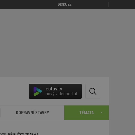
DISKUZE
estav.tv
nový videoportál
DOPRAVNÍ STAVBY
TÉMATA
BOOK: PŘÍRUČKY ZDARMA!