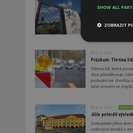
Soutěž Brownfield r
SHOW ALL PAR
Agentura CzechInvest v
oceňuje nejzdařilejší p
ZOBRAZIT P
republiky.
Nezbytně
nutné soubor
22. 6. 2026
Průzkum: Třetina li
Třetina lidí, která po
chce přestěhovat. Cel
poslední rok zhoršila,
šesti procent se zlepš
Nezbytně nutné s
Nezbytně nutné soubo
Webové stránky nelz
18. 6. 2026
ESTAV 
Jičín potvrdil výsl
Název
Zastupitelé Jičína dne
_hjIncludedInPa
rodinných domků v atra