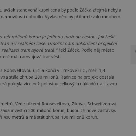
t, avšak stanovená kupní cena by podle Žáčka zřejmě nebyla
li nemovitosti dohodlo. Vyvlastnění by přitom trvalo mnohem
 pět milionů korun je jedinou možnou cestou, jak řešit
tran a v reálném čase. Umožní nám dokončení projekční
realizaci tramvajové tratě,"
řekl Žáček. Podle něj město
 které má tramvajová trať vést.
 s Roosveltovou ulicí a končí v Trnkově ulici, měří 1,4
tavba stála zhruba 280 milionů. Radnice na projekt dostala
erá pokryla více než polovinu celkových nákladů na stavbu
 metrů. Vede ulicemi Rooseveltova, Zikova, Schweitzerova
i vyžádá investici 200 milionů korun, budou tři nové zastávky.
í 400 metrů a má stát zhruba 100 milionů korun.