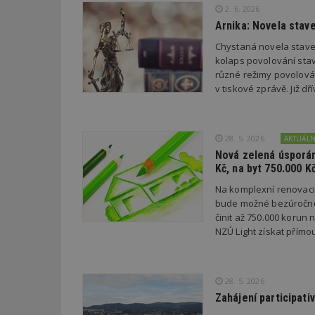
2. 6. 2026
Arnika: Novela stav
Název
Provider
Pr
Název
Chystaná novela stave
Název
/
D
Název
_hjSessionUser_1
Doména
kolaps povolování stav
test
.m
různé režimy povolován
tu
_gid
CMID
Google
v tiskové zprávě. Již 
LLC
Gdyn
mobile
ww
.estav.cz
_ga
TDID
Google
sssp_session
c
.e
LLC
28. 5. 2026
AKTUÁL
.estav.cz
ui
Nová zelená úsporám
VISITOR_INFO1_LI
Kč, na byt 750.000 K
cct
_hjSession_170189
Na komplexní renovac
bude možné bezúročně 
Gtest
uid
činit až 750.000 korun
NZÚ Light získat přímo
C
test_cookie
bm2uu
28. 5. 2026
cct
Zahájení participati
id
ibbid