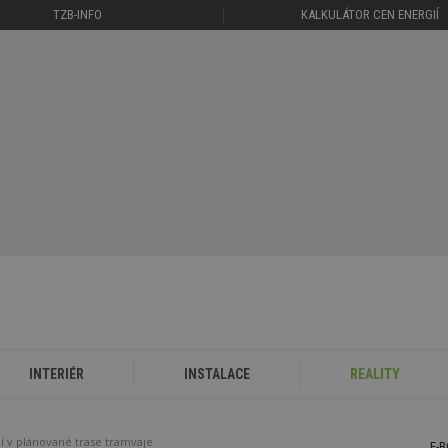
TZB-INFO
KALKULÁTOR CEN ENERGIÍ
INTERIÉR
INSTALACE
REALITY
 v plánované trase tramvaje
E-