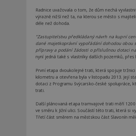
Radnice uvažovala o tom, že dům nechá vyvlastni
výrazně nižší než ta, na kterou se město s majite
déle než dohoda.
"Zastupitelstvu předkládaný návrh na kupní cenu
dané majetkoprávní vypořádání dohodou obou s
přípravy a podání žádosti o příslušnou dotaci na 
nyní jedná také s vlastníky dalších pozemků, přes
První etapa dvoukolejné trati, která spojuje tržnici
kilometru a otevřena byla v listopadu 2013. Její s
dotaci z Programu švýcarsko-české spolupráce, kt
trati.
Další plánovaná etapa tramvajové trati měří 1200
ve směru k Jižní ulici. Součástí této trati, která s
Třetí část směrem na městskou část Slavonín měř