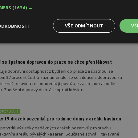
oku 2026
TNERS
(1634) →
yhlásila první ročník soutěže Brownfield roku 2026, která
rojekty revitalizace brownfieldů měst a obcí z celé České
ODROBNOSTI
VŠE ODMÍTNOUT
VŠ
Výkonové
Soubory cílení
Funkční
y
soubory
soubory
dí se špatnou dopravou do práce se chce přestěhovat
važuje dopravní dostupnost z bydlení do práce za špatnou, se
kem 37 procent Čechů zaznamenalo, že se situace s dopravou za
 více než polovina respondentů ji považuje za stejnou a podle
ila. Zhoršení dopravy do práce oproti loňsku…
oubory
Výkonové soubory
Soubory cílení
Funkční soubory
Ne
ry cookie umožňují základní funkce webových stránek, jako je přihlášení uživatele
e bez nezbytně nutných souborů cookie správně používat.
DOPORUČUJE
Provider
/
edky 19 dražeb pozemků pro rodinné domy v areálu kasáren
Vyprší
Popis
Doména
s potvrdili výsledky nedávných dražeb pozemků pro stavbu
geviewSample
2
Tento soubor cookie je nastaven tak, 
Hotjar Ltd
ktivním areálu bývalých kasáren. Současně schválili takzvané
minuty
Hotjar o tom, zda je tento návštěvník 
www.estav.cz