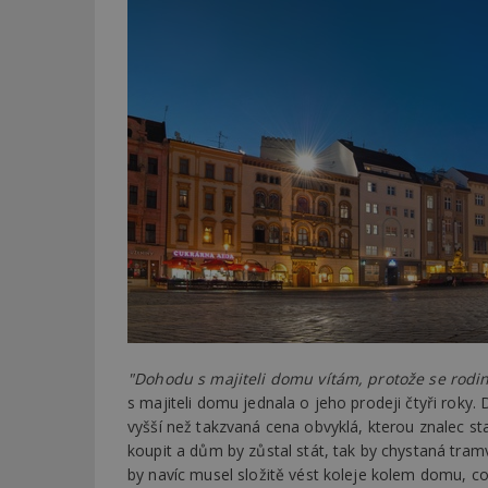
"Dohodu s majiteli domu vítám, protože se rod
s majiteli domu jednala o jeho prodeji čtyři roky
vyšší než takzvaná cena obvyklá, kterou znalec sta
koupit a dům by zůstal stát, tak by chystaná tram
by navíc musel složitě vést koleje kolem domu, co