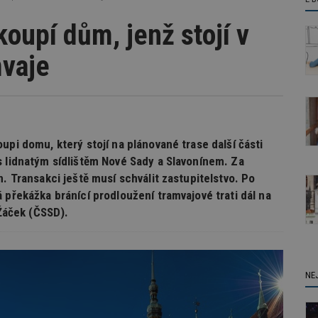
oupí dům, jenž stojí v
mvaje
upi domu, který stojí na plánované trase další části
s lidnatým sídlištěm Nové Sady a Slavonínem. Za
. Transakci ještě musí schválit zastupitelstvo. Po
 překážka bránící prodloužení tramvajové trati dál na
 Žáček (ČSSD).
NE