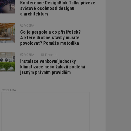
Konference DesignBlok Talks přiveze
světové osobnosti designu
a architektury
VČERA
Co je pergola a co přístřešek?
A které drobné stavby musíte
povolovat? Pomůže metodika
VČERA
Firemní
Instalace venkovní jednotky
klimatizace nebo žaluzií podléhá
jasným právním pravidlům
REKLAMA