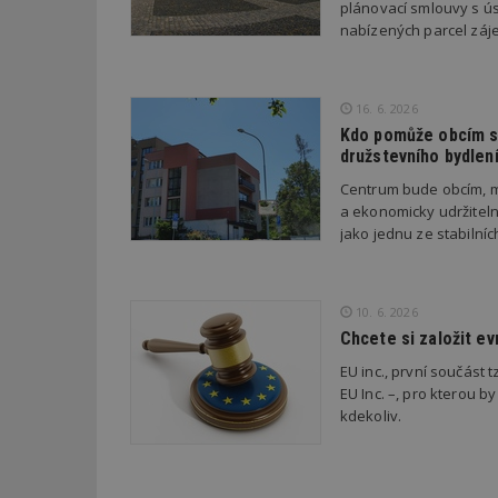
plánovací smlouvy s úsp
nabízených parcel záje
_dc_gtm_UA-53599
16. 6. 2026
Kdo pomůže obcím s 
družstevního bydlen
id
Centrum bude obcím, m
a ekonomicky udržiteln
_hjFirstSeen
jako jednu ze stabilní
_hjAbsoluteSessi
10. 6. 2026
Chcete si založit e
EU inc., první součást t
counter
EU Inc. –, pro kterou by
kdekoliv.
__gfp_64b