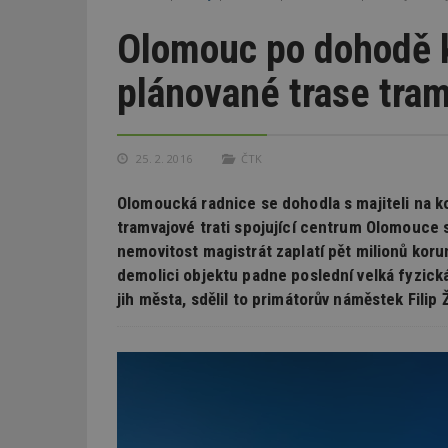
Olomouc po dohodě k
plánované trase tra
25. 2. 2016
ČTK
Olomoucká radnice se dohodla s majiteli na ko
tramvajové trati spojující centrum Olomouce 
nemovitost magistrát zaplatí pět milionů korun
demolici objektu padne poslední velká fyzická
jih města, sdělil to primátorův náměstek Filip