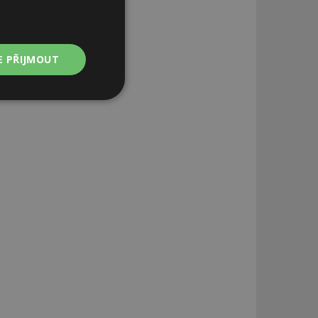
E PŘIJMOUT
Nezařazené
soubory
zařazené soubory
 a správa účtu.
aby informoval
zahrnut do