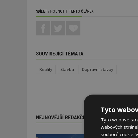
SDÍLET / HODNOTIT TENTO ČLÁNEK
0
SOUVISEJÍCÍ TÉMATA
Reality
Stavba
Dopravní stavby
Tyto webov
NEJNOVĚJŠÍ REDAKČNÍ ZPRÁVY
Tyto webové strán
webových stránek
souborů cookie.
V
29. 6. 2026