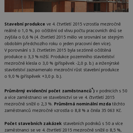
Stavební produkce
ve 4. čtvrtletí 2015 vzrostla meziročně
reálně o 1,0 %, po očištění od vlivu počtu pracovních dnů se
zvýšila o 0,6 % (4. čtvrtletí 2015 mělo ve srovnání se stejným
obdobím předchozího roku o jeden pracovní den více).
V porovnání s 3. čtvrtletím 2015 byla sezónně očištěná
produkce o 3,3 % nižší. Produkce pozemního stavitelství
meziročně klesla o 3,0 % (příspěvek -2,0 p. b.) a inženýrské
stavitelství zaznamenalo meziroční růst stavební produkce
o 9,0 % (příspěvek +3,0 p. b.).
*
Průměrný evidenční počet zaměstnanců
)
v podnicích s 50
a více zaměstnanci ve stavebnictví se ve 4. čtvrtletí 2015
meziročně snížil o 2,3 %.
Průměrná nominální mzda
těchto
zaměstnanců meziročně vzrostla o 8,8 % a činila 35 063 Kč.
Počet stavebních zakázek
stavebních podniků s 50 a více
zaměstnanci se ve 4. čtvrtletí 2015 meziročně snížil o 8,5 %,