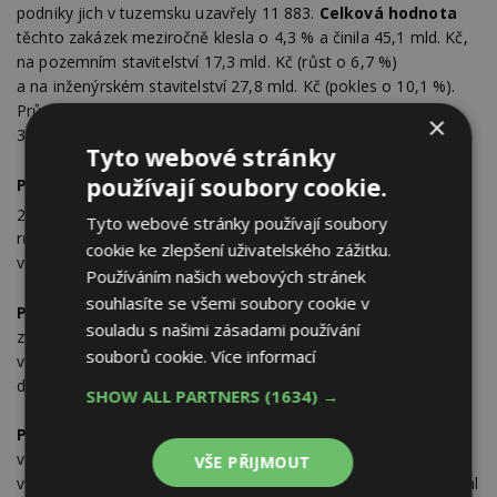
podniky jich v tuzemsku uzavřely 11 883.
Celková hodnota
těchto zakázek meziročně klesla o 4,3 % a činila 45,1 mld. Kč,
na pozemním stavitelství 17,3 mld. Kč (růst o 6,7 %)
a na inženýrském stavitelství 27,8 mld. Kč (pokles o 10,1 %).
Průměrná hodnota nově uzavřené stavební zakázky činila
×
3,8 mil. Kč a byla meziročně o 4,5 % vyšší.
Tyto webové stránky
používají soubory cookie.
Podlahová plocha
nových budov povolených ve 4. čtvrtletí
2
2015 činila 1 483 tis. m
, což v meziročním srovnání znamená
Tyto webové stránky používají soubory
růst o 28,4 %. Podlahová plocha povolených bytových budov
cookie ke zlepšení uživatelského zážitku.
vzrostla o 6,1 %, nebytových budov vzrostla o 53,8 %.
Používáním našich webových stránek
souhlasíte se všemi soubory cookie v
Počet zahájených bytů
ve 4. čtvrtletí 2015 se meziročně
souladu s našimi zásadami používání
zvýšil o 15,5 % a činil 6 703 bytů. Počet zahájených bytů
souborů cookie.
Více informací
v rodinných domech vzrostl o 22,6 %, u bytů v bytových
domech byl zaznamenán nárůst o 2,2 %.
SHOW ALL PARTNERS
(1634) →
Počet dokončených bytů
ve 4. čtvrtletí 2015 meziročně
vzrostl o 2,8 % a činil 7 257 bytů. Počet dokončených bytů
VŠE PŘIJMOUT
v domech rodinných vzrostl o 3,1 %, v bytových domech zůstal