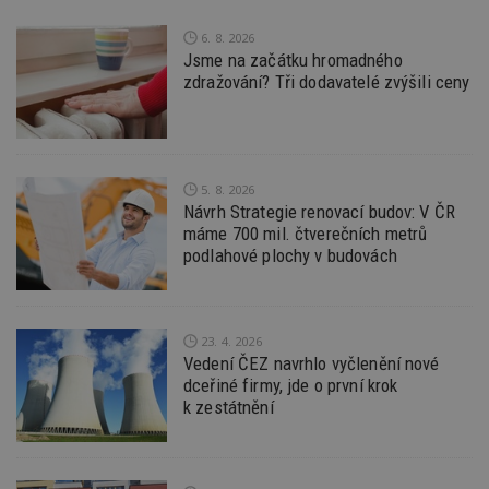
Nezbytně nutné soubory cookie umožňují základní
6. 8. 2026
funkce webových stránek, jako je přihlášení
Jsme na začátku hromadného
uživatele a správa účtu. Webové stránky nelze bez
zdražování? Tři dodavatelé zvýšili ceny
nezbytně nutných souborů cookie správně
používat.
Provider
/
Název
Vyprší
P
Doména
_hjIncludedInPageviewSample
2
T
Hotjar Ltd
5. 8. 2026
minuty
co
www.estav.cz
Návrh Strategie renovací budov: V ČR
na
ab
máme 700 mil. čtverečních metrů
Ho
podlahové plochy v budovách
zd
ná
z
vz
d
l
23. 4. 2026
z
Vedení ČEZ navrhlo vyčlenění nové
st
w
dceřiné firmy, jde o první krok
k zestátnění
_dc_gtm_UA-53599847-1
.estav.cz
53
T
sekund
co
př
w
po
S