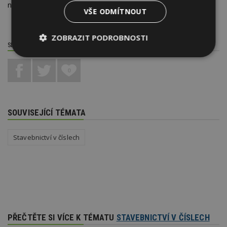
na stejné úrovni jako ve 4. čtvrtletí roku 2014.
VŠE ODMÍTNOUT
ZOBRAZIT PODROBNOSTI
SDÍLET / HODNOTIT TENTO ČLÁNEK
Nezbytně
Výkonové
Soubory
nutné
soubory
cílení
0
soubory
SOUVISEJÍCÍ TÉMATA
Funkční soubory
Nezařazené
soubory
Stavebnictví v číslech
Nezbytně nutné soubory
Výkonové soubory
Soubory cílení
PŘEČTĚTE SI VÍCE K TÉMATU
STAVEBNICTVÍ V ČÍSLECH
Funkční soubory
Nezařazené soubory