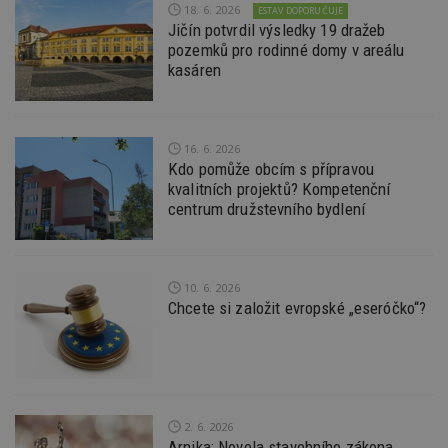
18. 6. 2026
ESTAV DOPORUČUJE
Jičín potvrdil výsledky 19 dražeb
pozemků pro rodinné domy v areálu
kasáren
Nezbytně nutné soubory
16. 6. 2026
Výkonové soubory
Soubory cílení
Kdo pomůže obcím s přípravou
Funkční soubory
Nezařazené soubory
kvalitních projektů? Kompetenční
centrum družstevního bydlení
Nezbytně nutné soubory cookie umožňují základní
funkce webových stránek, jako je přihlášení
uživatele a správa účtu. Webové stránky nelze bez
nezbytně nutných souborů cookie správně
používat.
10. 6. 2026
Chcete si založit evropské „eseróčko“?
Provider
/
Název
Vyprší
P
Doména
_hjIncludedInPageviewSample
2
T
Hotjar Ltd
minuty
co
www.estav.cz
na
ab
Ho
2. 6. 2026
zd
Arnika: Novela stavebního zákona
ná