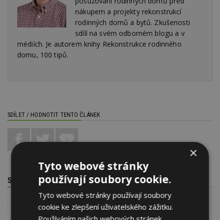
posuzování rodinných domů před
nákupem a projekty rekonstrukcí
rodinných domů a bytů. Zkušenosti
sdílí na svém odborném blogu a v
médiích. Je autorem knihy Rekonstrukce rodinného
domu, 100 tipů.
SDÍLET / HODNOTIT TENTO ČLÁNEK
1
×
Tyto webové stránky
používají soubory cookie.
SOUVISEJÍCÍ TÉMATA
Tyto webové stránky používají soubory
Jak si postavit rodinný dům
Stavba
Inspekce nemovitostí
cookie ke zlepšení uživatelského zážitku.
Používáním našich webových stránek