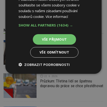
souhlasíte se všemi soubory cookie v
souladu s našimi zásadami používání
souborů cookie.
Více informací
SHOW ALL PARTNERS
(1634) →
NEJNOVĚJŠÍ REDAKČNÍ ZPRÁVY
VŠE PŘIJMOUT
29. 6. 2026
Soutěž Brownfield roku 2026
VŠE ODMÍTNOUT
ZOBRAZIT PODROBNOSTI
Nezbytně
Výkonové
Soubory
22. 6. 2026
nutné
soubory
cílení
Průzkum: Třetina lidí se špatnou
soubory
dopravou do práce se chce přestěhovat
Funkční soubory
Nezařazené
soubory