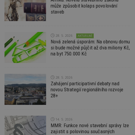
z
může způsobit kolaps povolování
vz
staveb
d
l
z
st
w
28. 5. 2026
AKTUÁLNĚ
_dc_gtm_UA-53599847-1
.estav.cz
53
T
Nová zelená úsporám: Na obnovu domu
sekund
co
př
si bude možné půjčit až dva miliony Kč,
w
na byt 750.000 Kč
po
S
Go
da
kó
Po
28. 5. 2026
lz
Zahájení participativní debaty nad
z
nu
novou Strategií regionálního rozvoje
be
28+
sk
f
s
ná
je
kt
14. 5. 2026
id
MMR: Funkce nové stavební správy lze
p
ú
zajistit s polovinou současných
An