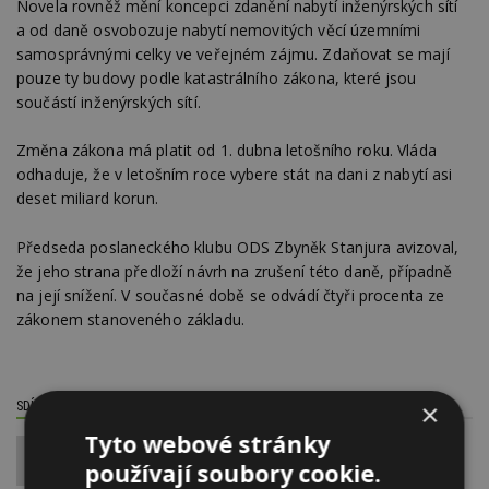
Novela rovněž mění koncepci zdanění nabytí inženýrských sítí
a od daně osvobozuje nabytí nemovitých věcí územními
samosprávnými celky ve veřejném zájmu. Zdaňovat se mají
pouze ty budovy podle katastrálního zákona, které jsou
součástí inženýrských sítí.
Změna zákona má platit od 1. dubna letošního roku. Vláda
odhaduje, že v letošním roce vybere stát na dani z nabytí asi
deset miliard korun.
Předseda poslaneckého klubu ODS Zbyněk Stanjura avizoval,
že jeho strana předloží návrh na zrušení této daně, případně
na její snížení. V současné době se odvádí čtyři procenta ze
zákonem stanoveného základu.
×
SDÍLET / HODNOTIT TENTO ČLÁNEK
Tyto webové stránky
0
používají soubory cookie.