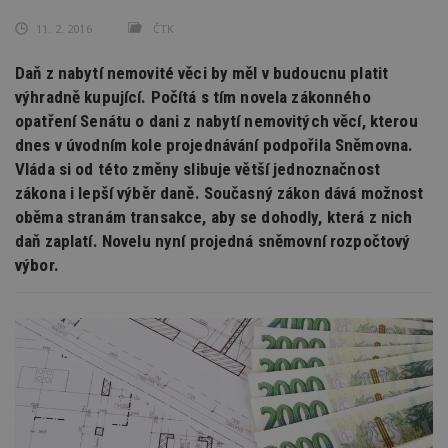
11. 2. 2016
ČTK
Daň z nabytí nemovité věci by měl v budoucnu platit
výhradně kupující. Počítá s tím novela zákonného
opatření Senátu o dani z nabytí nemovitých věcí, kterou
dnes v úvodním kole projednávání podpořila Sněmovna.
Vláda si od této změny slibuje větší jednoznačnost
zákona i lepší výběr daně. Současný zákon dává možnost
oběma stranám transakce, aby se dohodly, která z nich
daň zaplatí. Novelu nyní projedná sněmovní rozpočtový
výbor.