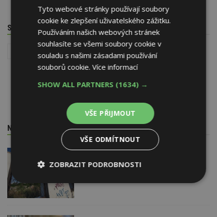
Tyto webové stránky používají soubory
cookie ke zlepšení uživatelského zážitku.
SOUVISEJÍCÍ TÉMATA
Používáním našich webových stránek
souhlasíte se všemi soubory cookie v
Reality
Stavebnictví v číslech
souladu s našimi zásadami používání
souborů cookie.
Více informací
SHOW ALL PARTNERS
(1634) →
VŠE PŘIJMOUT
NEJNOVĚJŠÍ REDAKČNÍ ZPRÁVY
VŠE ODMÍTNOUT
29. 6. 2026
Soutěž Brownfield roku 2026
ZOBRAZIT PODROBNOSTI
Nezbytně
Výkonové
Soubory
nutné
soubory
cílení
soubory