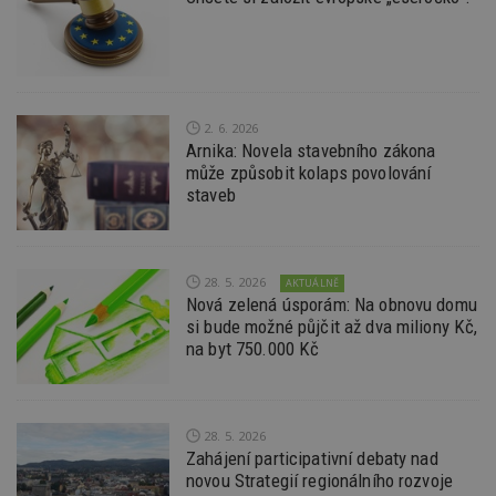
na
ab
Ho
zd
ná
z
vz
d
2. 6. 2026
l
Arnika: Novela stavebního zákona
z
st
může způsobit kolaps povolování
w
staveb
_dc_gtm_UA-53599847-1
.estav.cz
53
T
sekund
co
př
w
po
28. 5. 2026
AKTUÁLNĚ
S
Nová zelená úsporám: Na obnovu domu
Go
da
si bude možné půjčit až dva miliony Kč,
kó
na byt 750.000 Kč
Po
lz
z
nu
be
sk
28. 5. 2026
f
Zahájení participativní debaty nad
s
ná
novou Strategií regionálního rozvoje
je