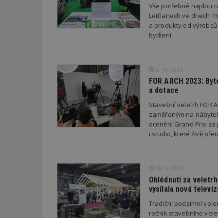
Vše potřebné najdou n
Letňanech ve dnech 15.
__gfp_64b
a produkty od výrobců 
bydlení.
Název
Provider
Pr
3. 10. 2023
Název
Název
/
D
Název
FOR ARCH 2023: Bytov
_hjSessionUser_1
Doména
a dotace
test
.m
tu
_gid
CMID
Google
Stavební veletrh FOR 
LLC
Gdyn
mobile
ww
.estav.cz
zaměřeným na nábytek 
ocenění Grand Prix za p
_ga
TDID
Google
sssp_session
c
.e
i studio, které živě př
LLC
.estav.cz
ui
VISITOR_INFO1_LI
cct
30. 9. 2022
_hjSession_170189
Ohlédnutí za veletr
vysílala nová televiz
Gtest
uid
Tradiční podzimní vele
C
ročník stavebního vele