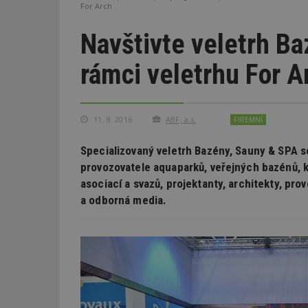
For Arch
Navštivte veletrh B
rámci veletrhu For A
11. 8. 2016
ABF, a.s.
FIREMNÍ
Specializovaný veletrh Bazény, Sauny & SPA 
provozovatele aquaparků, veřejných bazénů, k
asociací a svazů, projektanty, architekty, pr
a odborná media.