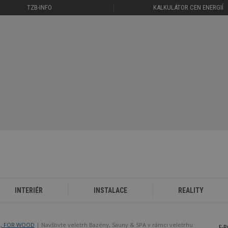
TZB-INFO
KALKULÁTOR CEN ENERGIÍ
INTERIÉR
INSTALACE
REALITY
M, FOR WOOD
Navštivte veletrh Bazény, Sauny & SPA v rámci veletrhu
E-