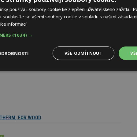
ky používají soubory cookie ke zlepšení uživatelského zážitku. P
 souhlasíte se všemi soubory cookie v souladu s našimi zásadami
íce informací
AK
TNERS
(1634) →
ODROBNOSTI
VŠE ODMÍTNOUT
VŠ
Výkonové
Soubory cílení
Funkční
y
soubory
soubory
R THERM, FOR WOOD
oubory
Výkonové soubory
Soubory cílení
Funkční soubory
Ne
ry cookie umožňují základní funkce webových stránek, jako je přihlášení uživatele
e bez nezbytně nutných souborů cookie správně používat.