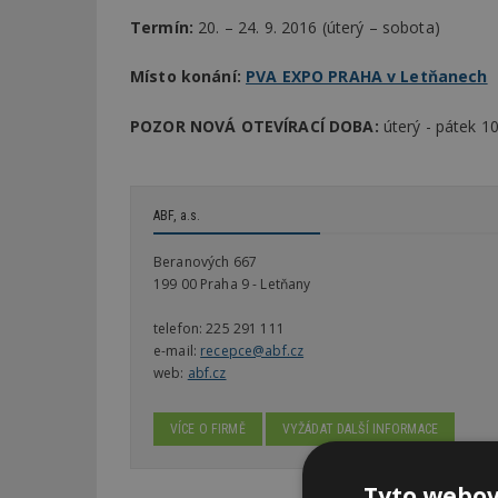
Termín:
20. – 24. 9. 2016 (úterý – sobota)
Místo konání:
PVA EXPO PRAHA v Letňanech
POZOR NOVÁ OTEVÍRACÍ DOBA:
úterý - pátek 1
ABF, a.s.
Beranových 667
199 00 Praha 9 - Letňany
telefon:
225 291 111
e-mail:
recepce@abf.cz
web:
abf.cz
VÍCE O FIRMĚ
VYŽÁDAT DALŠÍ INFORMACE
Tyto webov