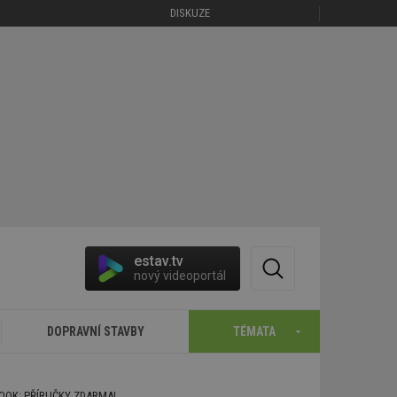
DISKUZE
estav.tv
nový videoportál
DOPRAVNÍ STAVBY
TÉMATA
BOOK: PŘÍRUČKY ZDARMA!