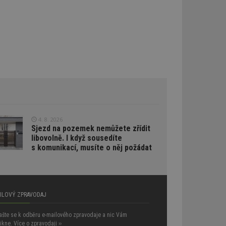
oubleClick (kterou
prohlížeč
e.
lýze a optimalizaci
oogle Targeting
e
tch.net, aby byly
antnější.
ale pokud je
pravděpodobně
tch.net, aby byly
4. 8. 2026
antnější.
Sjezd na pozemek nemůžete zřídit
umožňuje
libovolně. I když sousedíte
e webech. To
s komunikací, musíte o něj požádat
reklamy a zajistit,
 stejné reklamy.
atelů napříč
AILOVÝ ZPRAVODAJ
aci relevance
ích z více
lašte se k odběru e-mailového zpravodaje a nic Vám
vštěvnících obvykle
am třetích stran.
ikne.
Více o zpravodaji
››