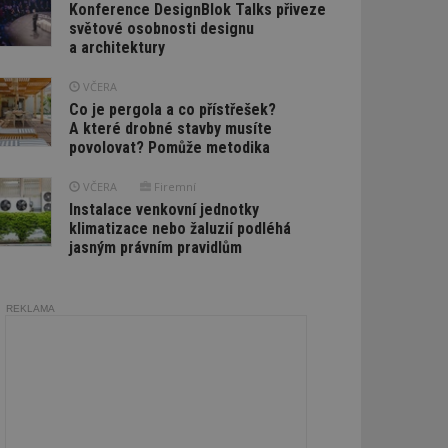
Konference DesignBlok Talks přiveze
světové osobnosti designu
a architektury
VČERA
Co je pergola a co přístřešek?
A které drobné stavby musíte
povolovat? Pomůže metodika
VČERA
Firemní
Instalace venkovní jednotky
klimatizace nebo žaluzií podléhá
jasným právním pravidlům
REKLAMA