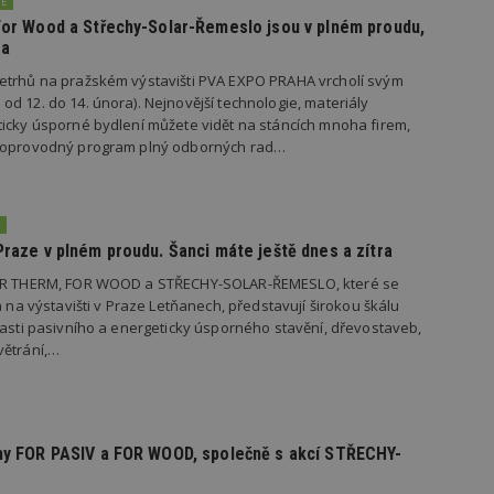
NĚ
 For Wood a Střechy-Solar-Řemeslo jsou v plném proudu,
Provider
/
Vyprší
Popis
ra
Doména
geviewSample
2
Tento soubor cookie je nastaven tak, 
etrhů na pražském výstavišti PVA EXPO PRAHA vrcholí svým
Hotjar Ltd
minuty
Hotjar o tom, zda je tento návštěvník 
www.estav.cz
d 12. do 14. února). Nejnovější technologie, materiály
vzorkování dat definovaného limitem z
icky úsporné bydlení můžete vidět na stáncích mnoha firem,
vašeho webu.
 doprovodný program plný odborných rad…
847-1
.estav.cz
53
Tento soubor cookie je přidružen k w
sekund
Správce značek Google k načtení dalšíc
stránku. Pokud je použit, lze jej považ
nutný, protože bez něj jiné skripty ne
správně. Konec názvu je jedinečné číslo
Ě
identifikátorem přidruženého účtu Goog
Praze v plném proudu. Šanci máte ještě dnes a zítra
www.estav.cz
1 rok
Tento soubor cookie se používá k vytvá
uživatele
FOR THERM, FOR WOOD a STŘECHY-SOLAR-ŘEMESLO, které se
a na výstavišti v Praze Letňanech, představují širokou škálu
29
Soubor cookie je nastaven tak, aby Hot
Hotjar Ltd
lasti pasivního a energeticky úsporného stavění, dřevostaveb,
minut
začátek cesty uživatele pro celkový poče
.estav.cz
54
Neobsahuje žádné identifikovatelné in
větrání,…
sekund
onInProgress
29
Soubor cookie je nastaven tak, aby Hot
Hotjar Ltd
minut
začátek cesty uživatele pro celkový poče
.estav.cz
54
Neobsahuje žádné identifikovatelné in
sekund
rhy FOR PASIV a FOR WOOD, společně s akcí STŘECHY-
www.estav.cz
29
Tento soubor cookie se používá k vytvá
minut
uživatele