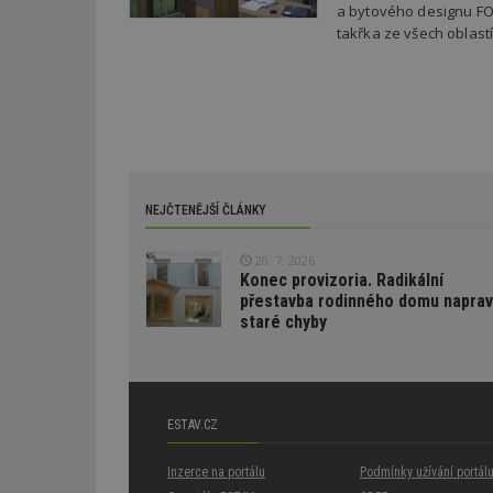
a bytového designu FO
test_cookie
bm2uu
takřka ze všech oblast
cct
id
ibbid
ibbid
tuuid
c
sid
NEJČTENĚJŠÍ ČLÁNKY
tuuid
20. 7. 2026
Konec provizoria. Radikální
tuuid_lu
přestavba rodinného domu naprav
staré chyby
uu
ESTAV.CZ
uuid
Inzerce na portálu
Podmínky užívání portál