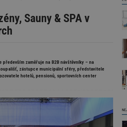
azény, Sauny & SPA v
rch
se především zaměřuje na B2B návštěvníky – na
oupališť, zástupce municipální sféry, představitele
ovozovatele hotelů, pensionů, sportovních center
NE