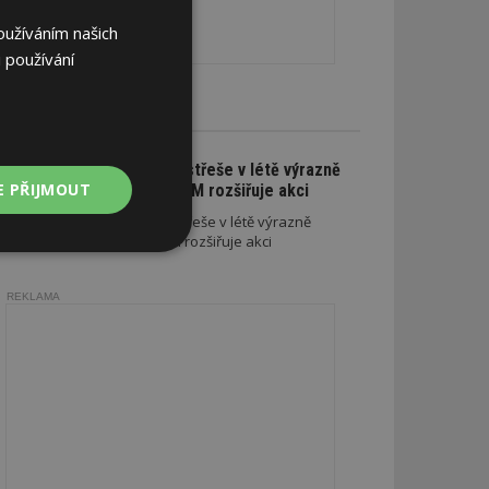
oužíváním našich
 používání
CE A SLEVY
Na nové lehké střeše v létě výrazně
E PŘIJMOUT
ušetříte. SATJAM rozšiřuje akci
Na nové lehké střeše v létě výrazně
ušetříte. SATJAM rozšiřuje akci
Nezařazené
soubory
REKLAMA
zařazené soubory
 a správa účtu.