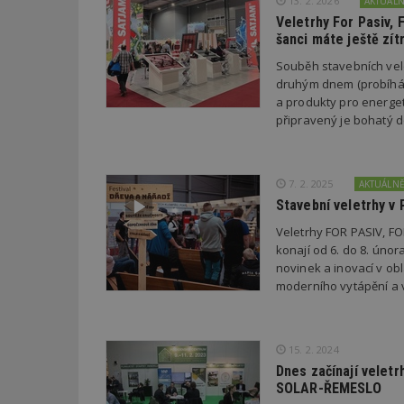
13. 2. 2026
AKTUÁL
Veletrhy For Pasiv,
Název
šanci máte ještě zít
_hjIncludedInPa
Souběh stavebních vel
druhým dnem (probíhá o
a produkty pro energet
připravený je bohatý
_dc_gtm_UA-53599
7. 2. 2025
AKTUÁLN
Stavební veletrhy v 
id
Veletrhy FOR PASIV, 
konají od 6. do 8. únor
_hjFirstSeen
novinek a inovací v ob
moderního vytápění a 
_hjAbsoluteSessi
15. 2. 2024
Dnes začínají velet
counter
SOLAR-ŘEMESLO