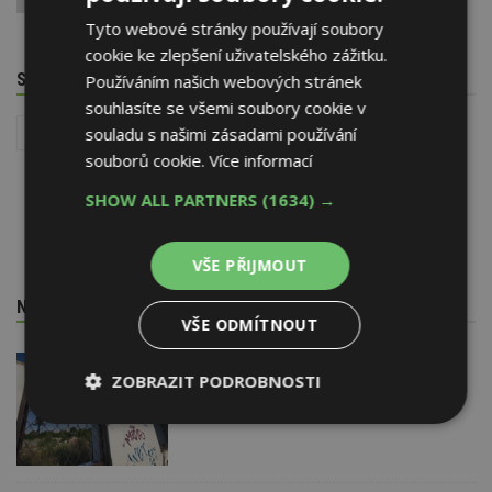
Tyto webové stránky používají soubory
cookie ke zlepšení uživatelského zážitku.
SOUVISEJÍCÍ TÉMATA
Používáním našich webových stránek
souhlasíte se všemi soubory cookie v
souladu s našimi zásadami používání
Stavba
Reality
Povolování staveb
souborů cookie.
Více informací
SHOW ALL PARTNERS
(1634) →
VŠE PŘIJMOUT
NEJNOVĚJŠÍ REDAKČNÍ ZPRÁVY
VŠE ODMÍTNOUT
29. 6. 2026
ZOBRAZIT PODROBNOSTI
Soutěž Brownfield roku 2026
Nezbytně
Výkonové
Soubory
nutné
soubory
cílení
soubory