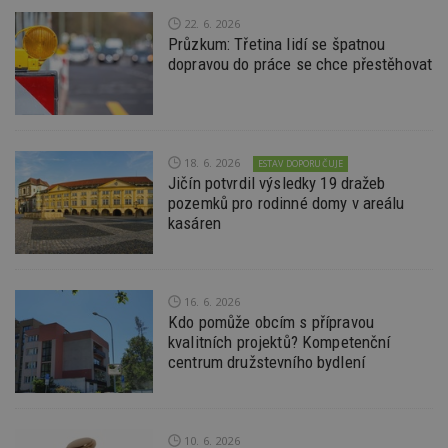
22. 6. 2026
Průzkum: Třetina lidí se špatnou
Funkční soubory
Nezařazené
dopravou do práce se chce přestěhovat
soubory
18. 6. 2026
ESTAV DOPORUČUJE
Jičín potvrdil výsledky 19 dražeb
pozemků pro rodinné domy v areálu
Nezbytně nutné soubory
kasáren
Výkonové soubory
Soubory cílení
Funkční soubory
Nezařazené soubory
Nezbytně nutné soubory cookie umožňují základní
16. 6. 2026
funkce webových stránek, jako je přihlášení
Kdo pomůže obcím s přípravou
uživatele a správa účtu. Webové stránky nelze bez
kvalitních projektů? Kompetenční
nezbytně nutných souborů cookie správně
centrum družstevního bydlení
používat.
Provider
/
Název
Vyprší
P
Doména
_hjIncludedInPageviewSample
2
T
Hotjar Ltd
10. 6. 2026