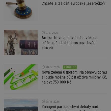
minuty
co
www.estav.cz
Chcete si založit evropské „eseróčko“?
na
ab
Ho
zd
ná
z
vz
d
l
2. 6. 2026
z
Arnika: Novela stavebního zákona
st
může způsobit kolaps povolování
w
staveb
_dc_gtm_UA-53599847-1
.estav.cz
53
T
sekund
co
př
w
po
28. 5. 2026
S
AKTUÁLNĚ
Go
Nová zelená úsporám: Na obnovu domu
da
si bude možné půjčit až dva miliony Kč,
kó
Po
na byt 750.000 Kč
lz
z
nu
be
sk
28. 5. 2026
f
s
Zahájení participativní debaty nad
ná