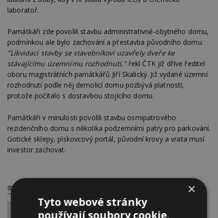
laboratoř.
Památkáři zde povolili stavbu administrativně-obytného domu,
podmínkou ale bylo zachování a přestavba původního domu.
"Likvidací stavby se stavebníkovi uzavřely dveře ke
stávajícímu územnímu rozhodnutí,"
řekl ČTK již dříve ředitel
oboru magistrátních památkářů Jiří Skalický. Již vydané územní
rozhodnutí podle něj demolicí domu pozbývá platnosti,
protože počítalo s dostavbou stojícího domu.
Památkáři v minulosti povolili stavbu osmipatrového
rezidenčního domu s několika podzemními patry pro parkování.
Gotické sklepy, pískovcový portál, původní krovy a vrata musí
investor zachovat.
×
SDÍLET / HODNOTIT TENTO ČLÁNEK
Tyto webové stránky
používají soubory cookie.
0