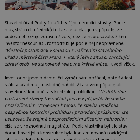
Stavební úřad Prahy 1 nařídil v říjnu demolici stavby. Podle
magistrátních úředníků to lze ale udělat jen v případě, že
budova ohrožuje zdraví a životy, což se neprokázalo. S tím
investor nesouhlasí, rozhodnutí je podle něj neoprávněné.
"Vlastník postupoval v souladu s nařízením stavebního
úřadu městské části Praha 1, které řešilo situaci ohrožující
zdraví osob, ve stanovené relativně krátké lhůtě,"
uvedl Vlček.
Investor nejprve o demoliční výměr sám požádal, poté žádost
stáhl a úřad mu ji následně nařídil. V takovém případě ale
stavební zákon počítá s kontrolní prohlídkou.
"Nedokladné
odstranění stavby lze nařídit pouze v případě, že stavba
hrozí zřícením. Vzhledem k tomu, že stavba umožnila
bezpečnou kontrolní prohlídku i provedení průzkumu, lze
usuzovat, že zřejmě bezprostředním zřícením nehrozila,"
píše se v rozhodnutí magistrátu. Podle vlastníka byl ale stav
domu havarijní a konstrukce byla kontaminovaná toxickými
látkami z doby, kdy v ní sídlila výroba léčiv a chemická