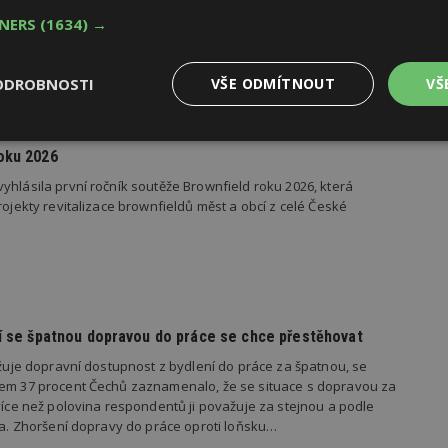
TNERS
(1634) →
ODROBNOSTI
VŠE ODMÍTNOUT
VŠ
Výkonové
Soubory cílení
Funkční
oku 2026
y
soubory
soubory
yhlásila první ročník soutěže Brownfield roku 2026, která
rojekty revitalizace brownfieldů měst a obcí z celé České
oubory
Výkonové soubory
Soubory cílení
Funkční soubory
Ne
dí se špatnou dopravou do práce se chce přestěhovat
ry cookie umožňují základní funkce webových stránek, jako je přihlášení uživatele
e bez nezbytně nutných souborů cookie správně používat.
važuje dopravní dostupnost z bydlení do práce za špatnou, se
Provider
/
kem 37 procent Čechů zaznamenalo, že se situace s dopravou za
Vyprší
Popis
Doména
 více než polovina respondentů ji považuje za stejnou a podle
ila. Zhoršení dopravy do práce oproti loňsku…
geviewSample
2
Tento soubor cookie je nastaven tak, 
Hotjar Ltd
minuty
Hotjar o tom, zda je tento návštěvník 
www.estav.cz