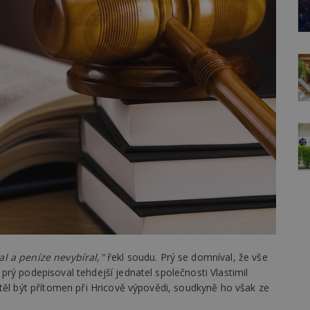
l a peníze nevybíral,"
řekl soudu. Prý se domníval, že vše
rý podepisoval tehdejší jednatel společnosti Vlastimil
těl být přítomen při Hricově výpovědi, soudkyně ho však ze