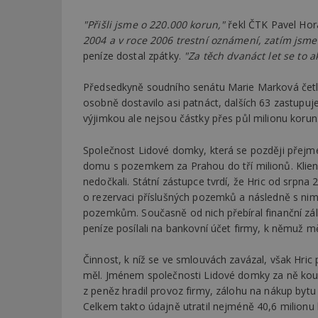
"Přišli jsme o 220.000 korun,"
řekl ČTK Pavel Hor
2004 a v roce 2006 trestní oznámení, zatím jsme 
peníze dostal zpátky.
"Za těch dvanáct let se to a
Předsedkyně soudního senátu Marie Marková četla
osobně dostavilo asi patnáct, dalších 63 zastupuj
výjimkou ale nejsou částky přes půl milionu korun
Společnost Lidové domky, která se později přejme
domu s pozemkem za Prahou do tří milionů. Klienti 
nedočkali. Státní zástupce tvrdí, že Hric od srp
o rezervaci příslušných pozemků a následně s nim
pozemkům. Současně od nich přebíral finanční zálo
peníze posílali na bankovní účet firmy, k němuž mě
Činnost, k níž se ve smlouvách zavázal, však Hric
měl. Jménem společnosti Lidové domky za ně koup
z peněz hradil provoz firmy, zálohu na nákup bytu 
Celkem takto údajně utratil nejméně 40,6 milionu 