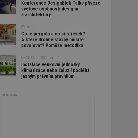
Konference DesignBlok Talks přiveze
světové osobnosti designu
a architektury
DNES
Co je pergola a co přístřešek?
A které drobné stavby musíte
povolovat? Pomůže metodika
DNES
Firemní
Instalace venkovní jednotky
klimatizace nebo žaluzií podléhá
jasným právním pravidlům
REKLAMA