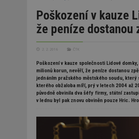
Poškození v kauze L
že peníze dostanou 
2. 2. 2016
ČTK
Poškození v kauze společnosti Lidové domky, k
milionů korun, nevěří, že peníze dostanou zpět
jednáním pražského městského soudu, který s
kterého obžaloba míří, prý v letech 2004 až 2
původně obvinila dva šéfy firmy, státní zastupi
v lednu byl pak znovu obviněn pouze Hric. Hro