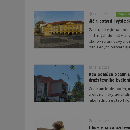
18. 6. 2026
ESTAV 
_dc_gtm_UA-53599
Jičín potvrdil výsl
Zastupitelé Jičína dne
rodinných domků v atra
plánovací smlouvy s úsp
id
nabízených parcel záje
_hjFirstSeen
16. 6. 2026
Kdo pomůže obcím s 
_hjAbsoluteSessi
družstevního bydlen
Centrum bude obcím, m
a ekonomicky udržiteln
counter
jako jednu ze stabilní
__gfp_64b
10. 6. 2026
Chcete si založit e