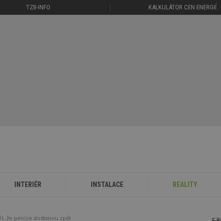
TZB-INFO
KALKULÁTOR CEN ENERGIÍ
INTERIÉR
INSTALACE
REALITY
í, že peníze dostanou zpět
E-