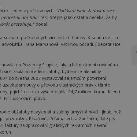
áček, jeden z poškozených.
"Podávali jsme žádost v roce
nedostali ani ťuk,"
řekl. Stejně jako ostatní nečeká, že by
korát protahuje,"
dodal.
 seznam poškozených více než tři hodiny. K soudu se jich
e advokátka Hana Marvanová. Většinou požadují desetitisíce,
.
novala na Pozemky Stupice, lákala lidi na koupi rodinného
sice zaplatili předem zálohy, bydlení se ale nikdy
na 2004 do března 2007 vystavoval zájemcům potvrzení
i uzavíral smlouvy o převodu vlastnických práv k těmto
hy, jejichž celková výše dosáhla 44,7 milionu korun. Klienti
l Hric dispoziční právo.
 podle obžaloby nevykonal a zálohy úmyslně použil jinak, než
il pozemky v Písařově, Přišimasech a Zbečníku, dále prý
či faktury za zpracování grafických reklamních návrhů.
korun.