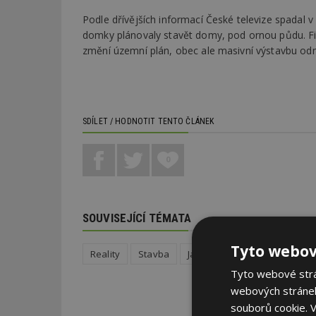
Podle dřívějších informací České televize spadal 
domky plánovaly stavět domy, pod ornou půdu. Firm
změní územní plán, obec ale masivní výstavbu odm
SDÍLET / HODNOTIT TENTO ČLÁNEK
0
SOUVISEJÍCÍ TÉMATA
Tyto webov
Reality
Stavba
Jak koupit bydlení
Tyto webové strán
webových stránek
souborů cookie.
V