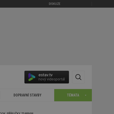
DISKUZE
estav.tv
nový videoportál
DOPRAVNÍ STAVBY
TÉMATA
BOOK: PŘÍRUČKY ZDARMA!