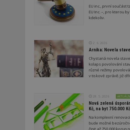
EU inc., první součást t
EU Inc. –, pro kterou by
Název
Provider
Pr
Název
kdekoliv.
Název
/
D
Název
_hjSessionUser_1
Doména
test
.m
tu
_gid
CMID
Google
LLC
Gdyn
mobile
ww
.estav.cz
2. 6. 2026
Arnika: Novela stav
_ga
TDID
Google
sssp_session
c
.e
LLC
Chystaná novela stave
.estav.cz
ui
kolaps povolování stav
VISITOR_INFO1_LI
cct
různé režimy povolován
v tiskové zprávě. Již 
_hjSession_170189
Gtest
uid
28. 5. 2026
AKTUÁL
C
Nová zelená úsporám
test_cookie
Kč, na byt 750.000 K
bm2uu
Na komplexní renovac
cct
bude možné bezúročně 
id
činit až 750.000 korun
ibbid