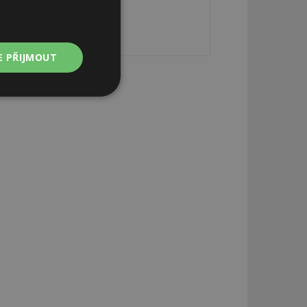
E PŘIJMOUT
Nezařazené
soubory
zařazené soubory
 a správa účtu.
aby informoval
zahrnut do