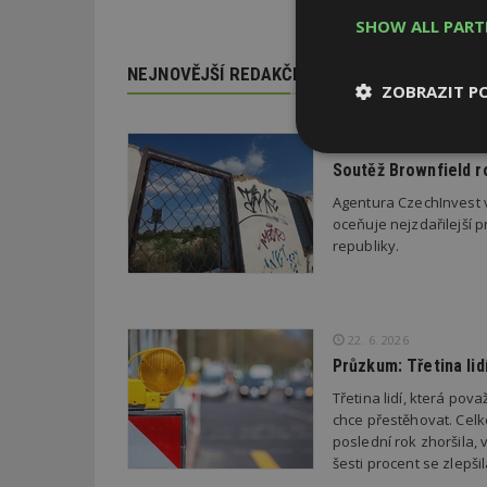
SHOW ALL PAR
NEJNOVĚJŠÍ REDAKČNÍ ZPRÁVY
ZOBRAZIT P
29. 6. 2026
Nezbytně
Soutěž Brownfield r
nutné soubor
Agentura CzechInvest v
oceňuje nejzdařilejší p
republiky.
Nezbytně nutné s
22. 6. 2026
Průzkum: Třetina li
Nezbytně nutné soubo
Webové stránky nelz
Třetina lidí, která po
chce přestěhovat. Cel
Název
poslední rok zhoršila,
šesti procent se zlepš
_hjIncludedInPa