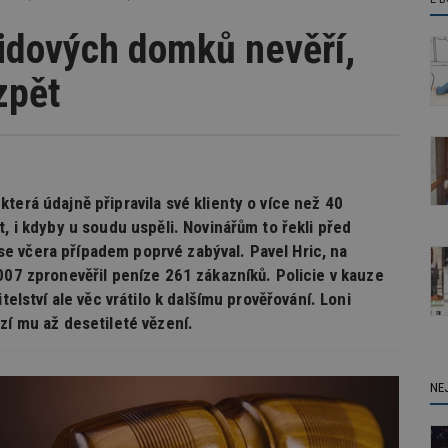
idových domků nevěří,
zpět
terá údajně připravila své klienty o více než 40
, i kdyby u soudu uspěli. Novinářům to řekli před
e včera případem poprvé zabýval. Pavel Hric, na
007 zpronevěřil peníze 261 zákazníků. Policie v kauze
telství ale věc vrátilo k dalšímu prověřování. Loni
zí mu až desetileté vězení.
NE