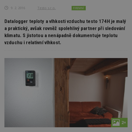
9. 2. 2016
Testo s.r.o.
FIREMNÍ
Datalogger teploty a vlhkosti vzduchu testo 174H je malý
a praktický, avšak rovněž spolehlivý partner při sledování
klimatu. S jistotou a nenápadně dokumentuje teplotu
vzduchu i relativní vlhkost.
2×