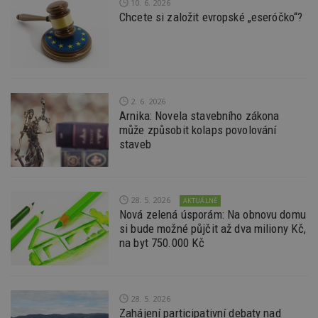
10. 6. 2026
př
Chcete si založit evropské „eseróčko“?
w
po
S
Go
da
kó
Po
lz
z
2. 6. 2026
nu
Arnika: Novela stavebního zákona
be
sk
může způsobit kolaps povolování
f
staveb
s
ná
je
kt
id
p
28. 5. 2026
AKTUÁLNĚ
ú
Nová zelená úsporám: Na obnovu domu
An
si bude možné půjčit až dva miliony Kč,
id
www.estav.cz
1 rok
T
na byt 750.000 Kč
co
po
vy
se
_hjFirstSeen
29
S
Hotjar Ltd
28. 5. 2026
minut
je
.estav.cz
Zahájení participativní debaty nad
54
ab