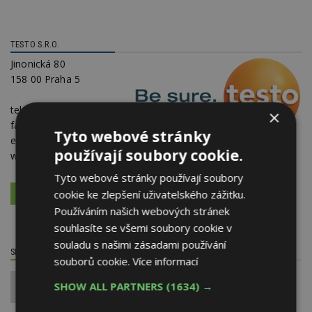
TESTO S.R.O.
Jinonická 80
158 00 Praha 5
telefon:
222 266 700,
×
fax: 222 266 748
Tyto webové stránky
e-mail:
info@testo.cz
používají soubory cookie.
web:
www.testo.cz
Tyto webové stránky používají soubory
cookie ke zlepšení uživatelského zážitku.
VÍCE O FIRMĚ
VYŽÁDAT DALŠÍ INFORMACE
Používáním našich webových stránek
souhlasíte se všemi soubory cookie v
souladu s našimi zásadami používání
SDÍLET / HODNOTIT TENTO ČLÁNEK
souborů cookie.
Více informací
SHOW ALL PARTNERS
(1634) →
0