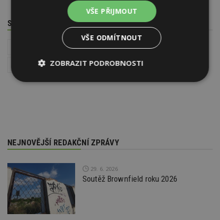
VŠE PŘIJMOUT
SOUVISEJÍCÍ TÉMATA
VŠE ODMÍTNOUT
Problémy s kondenzací a plísněmi
Interiér
ZOBRAZIT PODROBNOSTI
Instalace - TZB
Nezbytně
Výkonové
Soubory
nutné
soubory
cílení
soubory
Funkční soubory
Nezařazené
NEJNOVĚJŠÍ REDAKČNÍ ZPRÁVY
soubory
29. 6. 2026
Soutěž Brownfield roku 2026
Nezbytně nutné soubory