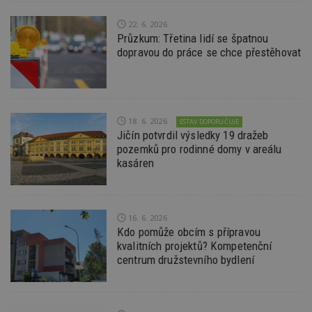
Výkonové soubory
Soubory cílení
22. 6. 2026
Funkční soubory
Nezařazené soubory
Průzkum: Třetina lidí se špatnou
dopravou do práce se chce přestěhovat
Nezbytně nutné soubory cookie umožňují základní
funkce webových stránek, jako je přihlášení
uživatele a správa účtu. Webové stránky nelze bez
nezbytně nutných souborů cookie správně
používat.
18. 6. 2026
Provider
/
ESTAV DOPORUČUJE
Název
Vyprší
P
Doména
Jičín potvrdil výsledky 19 dražeb
pozemků pro rodinné domy v areálu
_hjIncludedInPageviewSample
2
T
Hotjar Ltd
kasáren
minuty
co
www.estav.cz
na
ab
Ho
zd
ná
16. 6. 2026
z
Kdo pomůže obcím s přípravou
vz
d
kvalitních projektů? Kompetenční
l
centrum družstevního bydlení
z
st
w
_dc_gtm_UA-53599847-1
.estav.cz
53
T
sekund
co