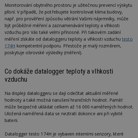
Monitorování obytného prostoru je užitečnou prevencí výskytu
plísní. V případě, že potřebujete kontrolovat klima budovy,
např. pro prověření způsobu větrání Vašimi nájemníky, může
být průběžné měření a zaznamenávání teploty a vlhkosti
vzduchu pro Vás také velmi přínosné. Při takovém zadání
měření získáte od dataloggeru teploty a vlhkosti vzduchu
testo
174H
kompetentní podporu. Přestože je malý rozměrem,
poskytuje obrovské výsledky (měření).
Co dokáže datalogger teploty a vlhkosti
vzduchu
Na displeji dataloggeru se dají odečítat aktuální měřené
hodnoty a také možná narušení hraničních hodnot. Paměť
může bezpečně ukládat celkem až 16 000 naměřených hodnot.
Uložená naměřená data se neztratí dokonce ani při vybité
baterii.
Datalogger testo 174H je vybaven interními senzory, které