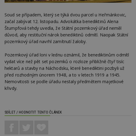
Soud se případem, který se týká dvou parcel u Heřmánkovic,
začal zabývat 12. listopadu. Advokátka benediktinů Alena
Štumpfová tehdy uvedla, že Státní pozemkový úřad neměl
důvod, aby restituční nárok benediktinů odmítl. Naopak Státní
pozemkový úřad navrhl zamítnutí žaloby.
Pozemkový úřad loni v lednu oznámil, že benediktinům odmítl
vydat více než pět set pozemků o rozloze přibližně čtyř tisíc
hektarů a stavby na Náchodsku, které benediktini pozbyli už
před rozhodným únorem 1948, a to v letech 1919 a 1945.
Nemovitosti se podle úřadu nestaly předmětem majetkové
křivdy.
SDÍLET / HODNOTIT TENTO ČLÁNEK
0