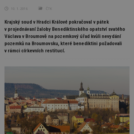
10. 1. 2016
ČTK
Krajský soud v Hradci Králové pokračoval v pátek
v projednávaní žaloby Benediktinského opatství svatého
Václava v Broumově na pozemkový úřad kvůli nevydání
pozemků na Broumovsku, které benediktini požadovali
v rámci církevních restitucí.