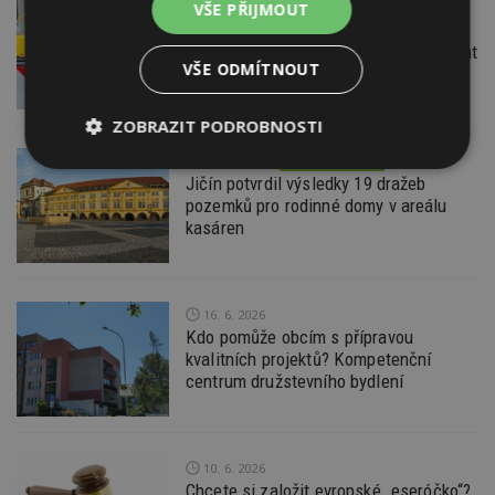
22. 6. 2026
VŠE PŘIJMOUT
Průzkum: Třetina lidí se špatnou
dopravou do práce se chce přestěhovat
VŠE ODMÍTNOUT
ZOBRAZIT PODROBNOSTI
18. 6. 2026
ESTAV DOPORUČUJE
Nezbytně
Výkonové
Soubory
Jičín potvrdil výsledky 19 dražeb
nutné
soubory
cílení
pozemků pro rodinné domy v areálu
soubory
kasáren
Funkční soubory
Nezařazené
soubory
16. 6. 2026
Kdo pomůže obcím s přípravou
kvalitních projektů? Kompetenční
centrum družstevního bydlení
Nezbytně nutné soubory
10. 6. 2026
Chcete si založit evropské „eseróčko“?