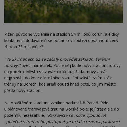
Plzeň původně vyčlenila na stadion 54 milionů korun, ale díky
konkurenci dodavatelů se podařilo v soutěži dosáhnout ceny
zhruba 36 milionů Kč.
"Ve Skvrňanech už se začaly provádět základní terénní
úpravy,"
uvedl náměstek. Podle něj bude nový stadion hotový
na podzim. Město se zavázalo klubu předat nový areál
nejpozději do konce letošního roku. Fotbalisté zatím stále
trénují na Borech, kde areál opustí hned poté, co jim město
předá nový stadion.
Na opuštěném stadionu vznikne parkoviště Park & Ride
u plánované tramvajové trati na Borská pole; její trasa ale do
pozemku nezasahuje.
"Parkoviště se může vybudovat
společně s tratí nebo postupně. Je to jako rezerva parkovací