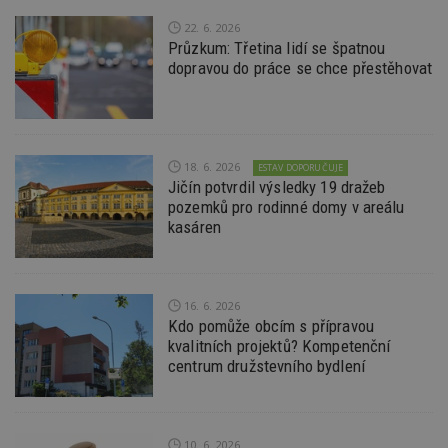
22. 6. 2026
Průzkum: Třetina lidí se špatnou
Funkční soubory
Nezařazené
dopravou do práce se chce přestěhovat
soubory
18. 6. 2026
ESTAV DOPORUČUJE
Jičín potvrdil výsledky 19 dražeb
pozemků pro rodinné domy v areálu
Nezbytně nutné soubory
kasáren
Výkonové soubory
Soubory cílení
Funkční soubory
Nezařazené soubory
Nezbytně nutné soubory cookie umožňují základní
16. 6. 2026
funkce webových stránek, jako je přihlášení
Kdo pomůže obcím s přípravou
uživatele a správa účtu. Webové stránky nelze bez
kvalitních projektů? Kompetenční
nezbytně nutných souborů cookie správně
centrum družstevního bydlení
používat.
Provider
/
Název
Vyprší
P
Doména
_hjIncludedInPageviewSample
2
T
Hotjar Ltd
10. 6. 2026