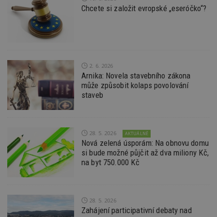
minuty
co
www.estav.cz
Chcete si založit evropské „eseróčko“?
na
ab
Ho
zd
ná
z
vz
d
l
2. 6. 2026
z
Arnika: Novela stavebního zákona
st
může způsobit kolaps povolování
w
staveb
_dc_gtm_UA-53599847-1
.estav.cz
53
T
sekund
co
př
w
po
S
28. 5. 2026
AKTUÁLNĚ
Go
Nová zelená úsporám: Na obnovu domu
da
si bude možné půjčit až dva miliony Kč,
kó
Po
na byt 750.000 Kč
lz
z
nu
be
sk
f
28. 5. 2026
s
Zahájení participativní debaty nad
ná