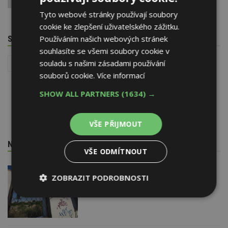
Tyto webové stránky používají soubory
cookie ke zlepšení uživatelského zážitku.
Používáním našich webových stránek
SOUVISEJÍCÍ TÉMATA
souhlasíte se všemi soubory cookie v
souladu s našimi zásadami používání
Reality
Stavba
souborů cookie.
Více informací
SHOW ALL PARTNERS
(1634) →
VŠE PŘIJMOUT
NEJNOVĚJŠÍ REDAKČNÍ ZPRÁVY
VŠE ODMÍTNOUT
29. 6. 2026
ZOBRAZIT PODROBNOSTI
Soutěž Brownfield roku 2026
Nezbytně
Výkonové
Soubory
nutné
soubory
cílení
soubory