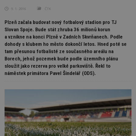
9. 1. 2016
ČTK
Plzeň začala budovat nový fotbalový stadion pro TJ
Slovan Spoje. Bude stát zhruba 36 milionů korun
a vznikne na konci Plzně v Zadních Skvrňanech. Podle
dohody s klubem ho město dokončí letos. Hned poté se
tam přesunou fotbalisté ze současného areálu na
Borech, jehož pozemek bude podle územního plánu
sloužit jako rezerva pro velké parkoviště. Řekl to
náměstek primátora Pavel Šindelář (ODS).