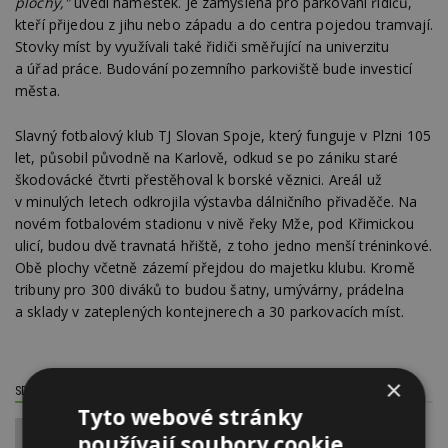
plochy,"
uvedl náměstek. Je zamýšlená pro parkování řidičů,
kteří přijedou z jihu nebo západu a do centra pojedou tramvají.
Stovky míst by využívali také řidiči směřující na univerzitu
a úřad práce. Budování pozemního parkoviště bude investicí
města.
Slavný fotbalový klub TJ Slovan Spoje, který funguje v Plzni 105
let, působil původně na Karlově, odkud se po zániku staré
škodovácké čtvrti přestěhoval k borské věznici. Areál už
v minulých letech odkrojila výstavba dálničního přivaděče. Na
novém fotbalovém stadionu v nivě řeky Mže, pod Křimickou
ulicí, budou dvě travnatá hřiště, z toho jedno menší tréninkové.
Obě plochy včetně zázemí přejdou do majetku klubu. Kromě
tribuny pro 300 diváků to budou šatny, umývárny, prádelna
a sklady v zateplených kontejnerech a 30 parkovacích míst.
×
SDÍLET / HODNOTIT TENTO ČLÁNEK
Tyto webové stránky
používají soubory cookie.
0