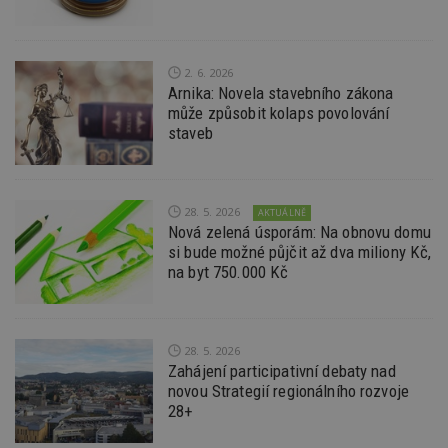
po
S
Go
da
kó
2. 6. 2026
Po
lz
Arnika: Novela stavebního zákona
z
může způsobit kolaps povolování
nu
be
staveb
sk
f
s
ná
je
28. 5. 2026
AKTUÁLNĚ
kt
id
Nová zelená úsporám: Na obnovu domu
p
si bude možné půjčit až dva miliony Kč,
ú
na byt 750.000 Kč
An
id
www.estav.cz
1 rok
T
co
po
vy
28. 5. 2026
se
Zahájení participativní debaty nad
_hjFirstSeen
29
S
Hotjar Ltd
novou Strategií regionálního rozvoje
minut
je
.estav.cz
28+
54
ab
sekund
sl
ce