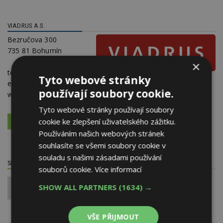
VIADRUS A.S.
Bezručova 300
735 81 Bohumín
×
telefon:
596 088 888
Tyto webové stránky
e-mail:
info@viadrus.cz
používají soubory cookie.
web:
www.viadrus.cz
,
www.facebook.com/viadrus.cz
Tyto webové stránky používají soubory
cookie ke zlepšení uživatelského zážitku.
VÍCE O FIRMĚ
VYŽÁDAT DALŠÍ INFORMACE
Používáním našich webových stránek
souhlasíte se všemi soubory cookie v
souladu s našimi zásadami používání
SDÍLET / HODNOTIT TENTO ČLÁNEK
souborů cookie.
Více informací
SHOW ALL PARTNERS
(1634) →
0
VŠE PŘIJMOUT