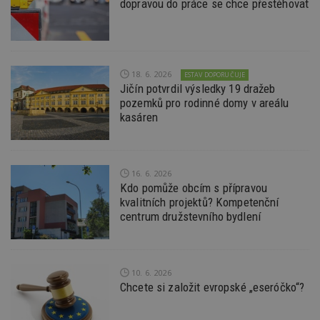
dopravou do práce se chce přestěhovat
Funkční soubory
Nezařazené soubory
Nezbytně nutné soubory cookie umožňují základní
funkce webových stránek, jako je přihlášení
uživatele a správa účtu. Webové stránky nelze bez
nezbytně nutných souborů cookie správně
18. 6. 2026
ESTAV DOPORUČUJE
používat.
Jičín potvrdil výsledky 19 dražeb
Provider
/
pozemků pro rodinné domy v areálu
Název
Vyprší
P
Doména
kasáren
_hjIncludedInPageviewSample
2
T
Hotjar Ltd
minuty
co
www.estav.cz
na
ab
Ho
16. 6. 2026
zd
Kdo pomůže obcím s přípravou
ná
kvalitních projektů? Kompetenční
z
vz
centrum družstevního bydlení
d
l
z
st
w
10. 6. 2026
_dc_gtm_UA-53599847-1
.estav.cz
53
T
Chcete si založit evropské „eseróčko“?
sekund
co
př
w