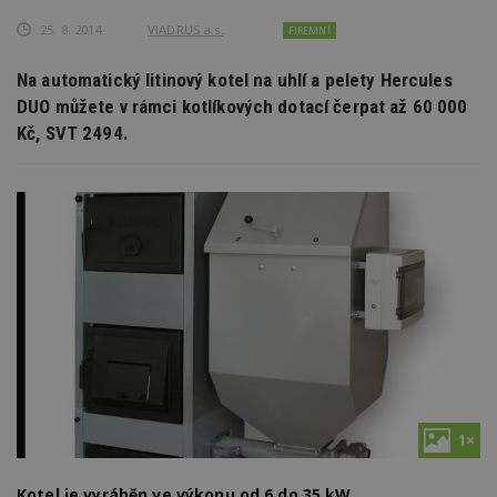
25. 8. 2014
VIADRUS a.s.
FIREMNÍ
Na automatický litinový kotel na uhlí a pelety Hercules
DUO můžete v rámci kotlíkových dotací čerpat až 60 000
Kč, SVT 2494.
1×
Kotel je vyráběn ve výkonu od 6 do 35 kW.