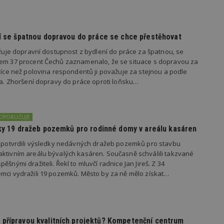
vzorkování dat definovaného limitem z
vašeho webu.
847-1
.estav.cz
53
Tento soubor cookie je přidružen k w
sekund
Správce značek Google k načtení dalšíc
dí se špatnou dopravou do práce se chce přestěhovat
stránku. Pokud je použit, lze jej považ
nutný, protože bez něj jiné skripty ne
važuje dopravní dostupnost z bydlení do práce za špatnou, se
správně. Konec názvu je jedinečné číslo
identifikátorem přidruženého účtu Goog
kem 37 procent Čechů zaznamenalo, že se situace s dopravou za
 více než polovina respondentů ji považuje za stejnou a podle
www.estav.cz
1 rok
Tento soubor cookie se používá k vytvá
ila. Zhoršení dopravy do práce oproti loňsku…
uživatele
29
Soubor cookie je nastaven tak, aby Hot
Hotjar Ltd
minut
začátek cesty uživatele pro celkový poče
.estav.cz
54
Neobsahuje žádné identifikovatelné in
DOPORUČUJE
sekund
edky 19 dražeb pozemků pro rodinné domy v areálu kasáren
onInProgress
29
Soubor cookie je nastaven tak, aby Hot
Hotjar Ltd
minut
začátek cesty uživatele pro celkový poče
.estav.cz
s potvrdili výsledky nedávných dražeb pozemků pro stavbu
54
Neobsahuje žádné identifikovatelné in
ktivním areálu bývalých kasáren. Současně schválili takzvané
sekund
ěšnými dražiteli. Řekl to mluvčí radnice Jan Jireš. Z 34
www.estav.cz
29
Tento soubor cookie se používá k vytvá
mci vydražili 19 pozemků. Město by za ně mělo získat…
minut
uživatele
53
sekund
1 rok
Jedná se o soubor cookie, který slouží k
Google LLC
dalších souborů cookie návštěvníkem 
.estav.cz
přípravou kvalitních projektů? Kompetenční centrum