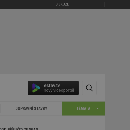
DISKUZE
estav.tv
nový videoportál
DOPRAVNÍ STAVBY
TÉMATA
BOOK: PŘÍRUČKY ZDARMA!