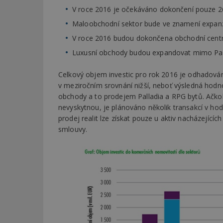
V roce 2016 je očekáváno dokončení pouze 26
Maloobchodní sektor bude ve znamení expanz
V roce 2016 budou dokončena obchodní centra
Luxusní obchody budou expandovat mimo Paří
Celkový objem investic pro rok 2016 je odhadován
v meziročním srovnání nižší, neboť výsledná hodn
obchody a to prodejem Palladia a RPG bytů. Ačkol
nevyskytnou, je plánováno několik transakcí v hodn
prodej realit lze získat pouze u aktiv nacházející
smlouvy.