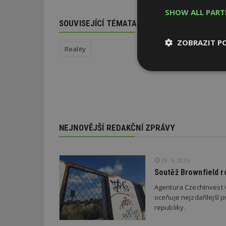
SHOW ALL PAR
SOUVISEJÍCÍ TÉMATA
ZOBRAZIT P
Reality
Nezbytně
nutné soubor
NEJNOVĚJŠÍ REDAKČNÍ ZPRÁVY
Nezbytně nutné s
29. 6. 2026
Nezbytně nutné soubo
Soutěž Brownfield r
Webové stránky nelz
Agentura CzechInvest v
oceňuje nejzdařilejší p
Název
republiky.
_hjIncludedInPa