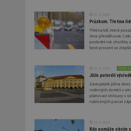
22. 6. 2026
_dc_gtm_UA-53599
Průzkum: Třetina li
Třetina lidí, která po
chce přestěhovat. Cel
poslední rok zhoršila,
id
šesti procent se zlepš
_hjFirstSeen
18. 6. 2026
ESTAV 
Jičín potvrdil výsl
_hjAbsoluteSessi
Zastupitelé Jičína dne
rodinných domků v atra
plánovací smlouvy s úsp
counter
nabízených parcel záje
__gfp_64b
16. 6. 2026
Kdo pomůže obcím s 