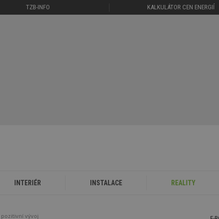
TZB-INFO
KALKULÁTOR CEN ENERGIÍ
INTERIÉR
INSTALACE
REALITY
pozitivní vývoj
E-