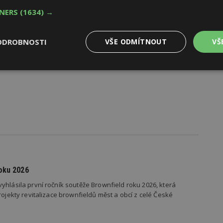
TNERS
(1634) →
ODROBNOSTI
VŠE ODMÍTNOUT
VŠ
Výkonové
Soubory cílení
Funkční
y
soubory
soubory
oubory
Výkonové soubory
Soubory cílení
Funkční soubory
Ne
ry cookie umožňují základní funkce webových stránek, jako je přihlášení uživatele
oku 2026
e bez nezbytně nutných souborů cookie správně používat.
yhlásila první ročník soutěže Brownfield roku 2026, která
Provider
/
rojekty revitalizace brownfieldů měst a obcí z celé České
Vyprší
Popis
Doména
geviewSample
2
Tento soubor cookie je nastaven tak, 
Hotjar Ltd
minuty
Hotjar o tom, zda je tento návštěvník 
www.estav.cz