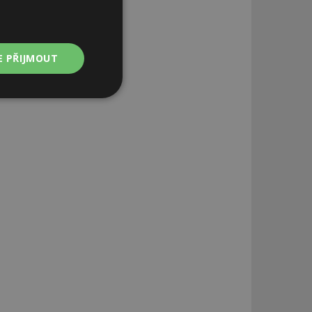
E PŘIJMOUT
Nezařazené
soubory
zařazené soubory
 a správa účtu.
aby informoval
zahrnut do