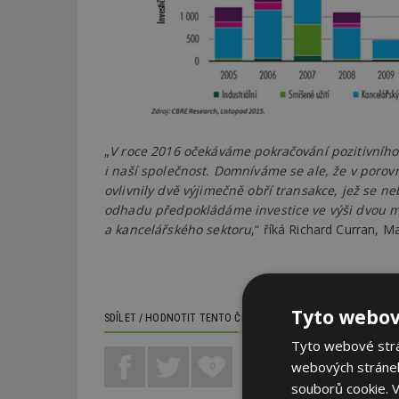
„
V roce 2016 očekáváme pokračování pozitivního t
i naší společnost. Domníváme se ale, že v porov
ovlivnily dvě výjimečně obří transakce, jež se 
odhadu předpokládáme investice ve výši dvou m
a kancelářského sektoru
,“ říká Richard Curran, 
Tyto webov
SDÍLET / HODNOTIT TENTO ČLÁNEK
Tyto webové strán
webových stránek
0
souborů cookie.
V