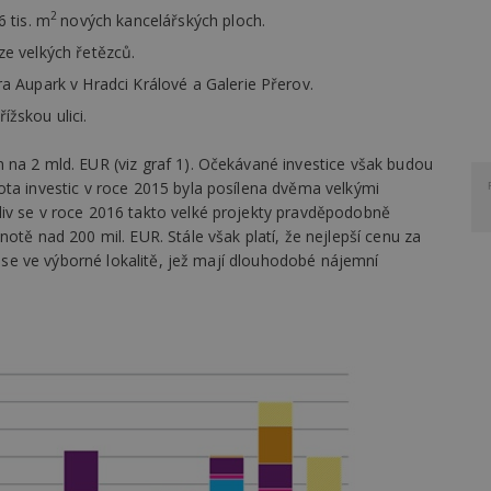
2
 tis. m
nových kancelářských ploch.
e velkých řetězců.
 Aupark v Hradci Králové a Galerie Přerov.
žskou ulici.
 na 2 mld. EUR (viz graf 1). Očekávané investice však budou
ota investic v roce 2015 byla posílena dvěma velkými
iv se v roce 2016 takto velké projekty pravděpodobně
otě nad 200 mil. EUR. Stále však platí, že nejlepší cenu za
ch se ve výborné lokalitě, jež mají dlouhodobé nájemní