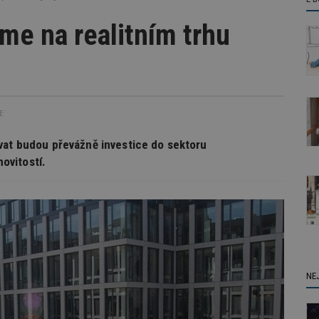
me na realitním trhu
E
vat budou převážně investice do sektoru
ovitostí.
NE