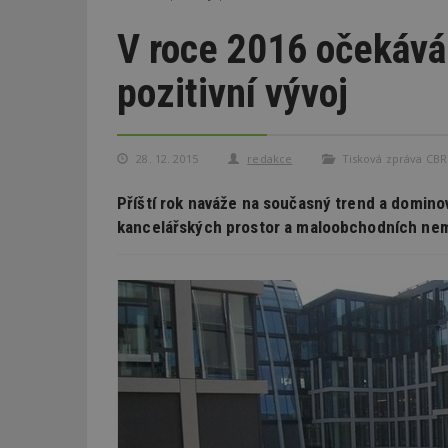
V roce 2016 očekává
pozitivní vývoj
28. 12. 2015
redakce
Tisková zpráva CBR
Příští rok naváže na současný trend a domino
kancelářských prostor a maloobchodních nem