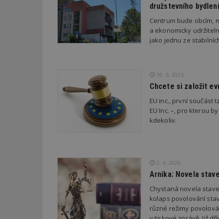
družstevního bydlen
Centrum bude obcím, m
Název
Provider
Pr
Název
a ekonomicky udržiteln
Název
/
D
Název
_hjSessionUser_1
jako jednu ze stabilní
Doména
test
.m
tu
_gid
CMID
Google
LLC
Gdyn
mobile
ww
.estav.cz
10. 6. 2026
_ga
TDID
Google
Chcete si založit e
sssp_session
c
.e
LLC
.estav.cz
EU inc., první součást t
ui
EU Inc. –, pro kterou by
VISITOR_INFO1_LI
cct
kdekoliv.
_hjSession_170189
Gtest
uid
2. 6. 2026
C
Arnika: Novela stav
test_cookie
bm2uu
Chystaná novela stave
kolaps povolování stav
cct
různé režimy povolován
id
ibbid
v tiskové zprávě. Již 