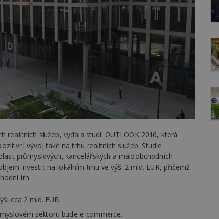
h realitních služeb, vydala studii OUTLOOK 2016, která
itivní vývoj také na trhu realitních služeb. Studie
 oblast průmyslových, kancelářských a maloobchodních
bjem investic na lokálním trhu ve výši 2 mld. EUR, přičemž
hodní trh.
výši cca 2 mld. EUR.
ůmyslovém sektoru bude e-commerce.