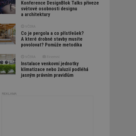
Konference DesignBlok Talks přiveze
světové osobnosti designu
a architektury
VČERA
Co je pergola a co přístřešek?
A které drobné stavby musíte
povolovat? Pomůže metodika
VČERA
Firemní
Instalace venkovní jednotky
klimatizace nebo žaluzií podléhá
jasným právním pravidlům
REKLAMA