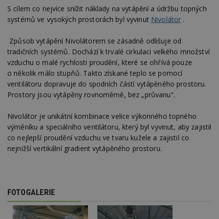
S cílem co nejvíce snížit náklady na vytápění a údržbu topných
systémů ve vysokých prostorách byl vyvinut
Nivolátor
.
Způsob vytápění Nivolátorem se zásadně odlišuje od
tradičních systémů. Dochází k trvalé cirkulaci velkého množství
vzduchu o malé rychlosti proudění, které se ohřívá pouze
o několik málo stupňů. Takto získané teplo se pomocí
ventilátoru dopravuje do spodních částí vytápěného prostoru.
Prostory jsou vytápěny rovnoměrně, bez „průvanu“.
Nivolátor je unikátní kombinace velice výkonného topného
výměníku a speciálního ventilátoru, který byl vyvinut, aby zajistil
co nejlepší proudění vzduchu ve tvaru kužele a zajistil co
nejnižší vertikální gradient vytápěného prostoru.
FOTOGALERIE