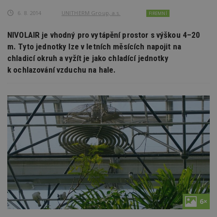
6. 8. 2014
UNITHERM Group, a.s.
FIREMNÍ
NIVOLAIR je vhodný pro vytápění prostor s výškou 4–20
m. Tyto jednotky lze v letních měsících napojit na
chladicí okruh a vyžít je jako chladící jednotky
k ochlazování vzduchu na hale.
6×