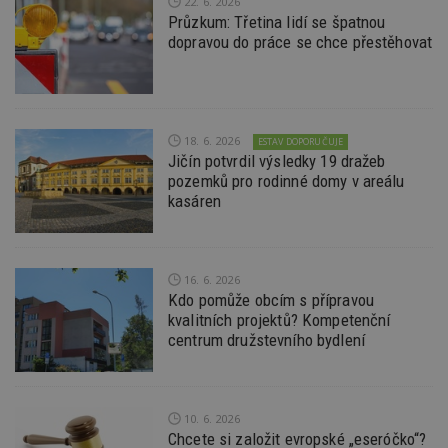
22. 6. 2026
Průzkum: Třetina lidí se špatnou
Funkční soubory
Nezařazené soubory
dopravou do práce se chce přestěhovat
Nezbytně nutné soubory cookie umožňují základní
funkce webových stránek, jako je přihlášení
uživatele a správa účtu. Webové stránky nelze bez
nezbytně nutných souborů cookie správně
používat.
18. 6. 2026
ESTAV DOPORUČUJE
Provider
/
Jičín potvrdil výsledky 19 dražeb
Název
Vyprší
P
Doména
pozemků pro rodinné domy v areálu
kasáren
_hjIncludedInPageviewSample
2
T
Hotjar Ltd
minuty
co
www.estav.cz
na
ab
Ho
zd
16. 6. 2026
ná
Kdo pomůže obcím s přípravou
z
vz
kvalitních projektů? Kompetenční
d
centrum družstevního bydlení
l
z
st
w
_dc_gtm_UA-53599847-1
.estav.cz
53
T
10. 6. 2026
sekund
co
Chcete si založit evropské „eseróčko“?
př