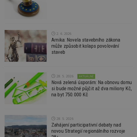
w
po
S
Go
da
kó
Po
lz
2. 6. 2026
z
Arnika: Novela stavebního zákona
nu
může způsobit kolaps povolování
be
sk
staveb
f
s
ná
je
kt
id
28. 5. 2026
AKTUÁLNĚ
p
Nová zelená úsporám: Na obnovu domu
ú
si bude možné půjčit až dva miliony Kč,
An
na byt 750.000 Kč
id
www.estav.cz
1 rok
T
co
po
vy
se
28. 5. 2026
_hjFirstSeen
29
S
Hotjar Ltd
Zahájení participativní debaty nad
minut
je
.estav.cz
novou Strategií regionálního rozvoje
54
ab
sekund
sl