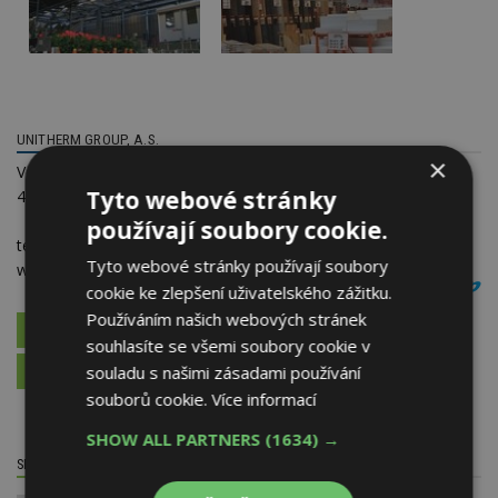
UNITHERM GROUP, A.S.
×
Vedlejší 4838/23
Tyto webové stránky
466 04 Jablonec nad Nisou
používají soubory cookie.
telefon:
488 388 111
Tyto webové stránky používají soubory
web:
unitherm-group.cz
cookie ke zlepšení uživatelského zážitku.
Používáním našich webových stránek
VÍCE O FIRMĚ
souhlasíte se všemi soubory cookie v
souladu s našimi zásadami používání
VYŽÁDAT DALŠÍ INFORMACE
souborů cookie.
Více informací
SHOW ALL PARTNERS
(1634) →
SDÍLET / HODNOTIT TENTO ČLÁNEK