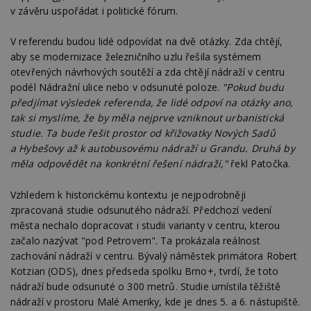
v závěru uspořádat i politické fórum.
V referendu budou lidé odpovídat na dvě otázky. Zda chtějí,
aby se modernizace železničního uzlu řešila systémem
otevřených návrhových soutěží a zda chtějí nádraží v centru
podél Nádražní ulice nebo v odsunuté poloze.
"Pokud budu
předjímat výsledek referenda, že lidé odpoví na otázky ano,
tak si myslíme, že by měla nejprve vzniknout urbanistická
studie. Ta bude řešit prostor od křižovatky Nových Sadů
a Hybešovy až k autobusovému nádraží u Grandu. Druhá by
měla odpovědět na konkrétní řešení nádraží,"
řekl Patočka.
Vzhledem k historickému kontextu je nejpodrobněji
zpracovaná studie odsunutého nádraží. Předchozí vedení
města nechalo dopracovat i studii varianty v centru, kterou
začalo nazývat "pod Petrovem". Ta prokázala reálnost
zachování nádraží v centru. Bývalý náměstek primátora Robert
Kotzian (ODS), dnes předseda spolku Brno+, tvrdí, že toto
nádraží bude odsunuté o 300 metrů. Studie umístila těžiště
nádraží v prostoru Malé Ameriky, kde je dnes 5. a 6. nástupiště.