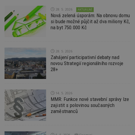
po
vy
28. 5. 2026
AKTUÁLNĚ
se
Nová zelená úsporám: Na obnovu domu
si bude možné půjčit až dva miliony Kč,
_hjFirstSeen
29
S
Hotjar Ltd
minut
je
.estav.cz
na byt 750.000 Kč
54
ab
sekund
sl
ce
pr
po
N
28. 5. 2026
ž
Zahájení participativní debaty nad
id
novou Strategií regionálního rozvoje
i
28+
_hjAbsoluteSessionInProgress
29
S
Hotjar Ltd
minut
je
.estav.cz
54
ab
sekund
sl
ce
pr
14. 5. 2026
po
MMR: Funkce nové stavební správy lze
N
zajistit s polovinou současných
ž
id
zaměstnanců
i
counter
www.estav.cz
29
T
minut
co
53
po
5. 5. 2026
Firemní