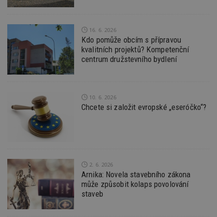
l
z
st
w
16. 6. 2026
Kdo pomůže obcím s přípravou
_dc_gtm_UA-53599847-1
.estav.cz
53
T
sekund
co
kvalitních projektů? Kompetenční
př
centrum družstevního bydlení
w
po
S
Go
da
kó
10. 6. 2026
Po
Chcete si založit evropské „eseróčko“?
lz
z
nu
be
sk
f
s
ná
je
2. 6. 2026
kt
Arnika: Novela stavebního zákona
id
p
může způsobit kolaps povolování
ú
staveb
An
id
www.estav.cz
1 rok
T
co