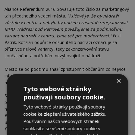
Aliance Referendum 2016 považuje toto číslo za marketingový
tah předchozího vedení města.
"Klíčové je, že by nádraží
zůstalo v centru a nebylo by potřeba zásadně reorganizovat
MHD. Nádraží pod Petrovem považujeme za podmnožinu
variant nádraží v centru. Jsme též pro modernizaci,"
řekl
Patrik. Kotzian odpůrce odsunutého nádraží označuje za
příznivce nulové varianty, tedy zakonzervování stavu
současného a potřebám nevyhovujícího nádraží.
Město se od podzimu snaží zpřístupnnit občanům co nejvíce
informací, které se problematiky týkají, a lze je nalézt na
×
adrese
www.europointbrno.cz
.
Tyto webové stránky
používají soubory cookie.
Správa železniční dopravní cesty čeká na zpracování studie
proveditelnosti, která má porovnat klady a zápory variant,
Tyto webové stránky používají soubory
hotová by měla být před referendem.
"Zpracovává ji SUDOP
cookie ke zlepšení uživatelského zážitku.
Brno, který již zpracovával tři studie proveditelnosti
Používáním našich webových stránek
a zároveň připravoval studii odsunutého nádraží.
souhlasíte se všemi soubory cookie v
Předpokládáme, že jako výhodnější doporučí odsunuté