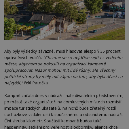
Aby byly výsledky závazné, musí hlasovat alespoň 35 procent
oprávněných voličů.
"Chceme se co nejdříve sejít i s vedením
města, abychom se pokusili na organizaci kampaně
spolupracovat. Názor mohou mít lidé různý, ale všechny
politické strany by měly mít zájem na tom, aby byla účast co
nejvyšší,"
řekl Patočka.
Kampaň začala dnes v nádražní hale divadelním představením,
po městě také organizátoři na domluvených místech rozmístí
imitace turistických ukazatelů, na nichž bude zřetelný rozdíl
docházkové vzdálenosti k současnému a odsunutému nádraží.
Činí zhruba kilometr. Součástí kampaně budou také
happeningy, setkání pro veřejnost s odborníky, aliance chce